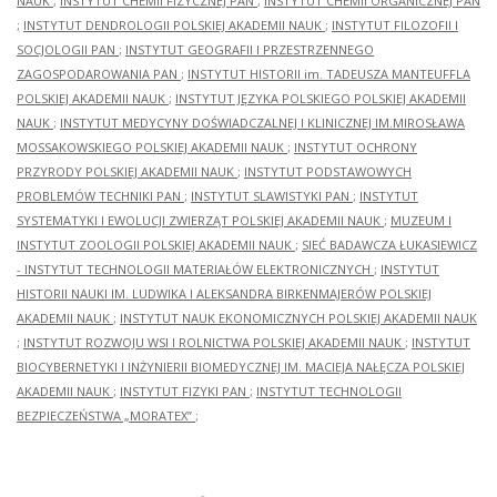
NAUK
;
INSTYTUT CHEMII FIZYCZNEJ PAN
;
INSTYTUT CHEMII ORGANICZNEJ PAN
;
INSTYTUT DENDROLOGII POLSKIEJ AKADEMII NAUK
;
INSTYTUT FILOZOFII I
SOCJOLOGII PAN
;
INSTYTUT GEOGRAFII I PRZESTRZENNEGO
ZAGOSPODAROWANIA PAN
;
INSTYTUT HISTORII im. TADEUSZA MANTEUFFLA
POLSKIEJ AKADEMII NAUK
;
INSTYTUT JĘZYKA POLSKIEGO POLSKIEJ AKADEMII
NAUK
;
INSTYTUT MEDYCYNY DOŚWIADCZALNEJ I KLINICZNEJ IM.MIROSŁAWA
MOSSAKOWSKIEGO POLSKIEJ AKADEMII NAUK
;
INSTYTUT OCHRONY
PRZYRODY POLSKIEJ AKADEMII NAUK
;
INSTYTUT PODSTAWOWYCH
PROBLEMÓW TECHNIKI PAN
;
INSTYTUT SLAWISTYKI PAN
;
INSTYTUT
SYSTEMATYKI I EWOLUCJI ZWIERZĄT POLSKIEJ AKADEMII NAUK
;
MUZEUM I
INSTYTUT ZOOLOGII POLSKIEJ AKADEMII NAUK
;
SIEĆ BADAWCZA ŁUKASIEWICZ
- INSTYTUT TECHNOLOGII MATERIAŁÓW ELEKTRONICZNYCH
;
INSTYTUT
HISTORII NAUKI IM. LUDWIKA I ALEKSANDRA BIRKENMAJERÓW POLSKIEJ
AKADEMII NAUK
;
INSTYTUT NAUK EKONOMICZNYCH POLSKIEJ AKADEMII NAUK
;
INSTYTUT ROZWOJU WSI I ROLNICTWA POLSKIEJ AKADEMII NAUK
;
INSTYTUT
BIOCYBERNETYKI I INŻYNIERII BIOMEDYCZNEJ IM. MACIEJA NAŁĘCZA POLSKIEJ
AKADEMII NAUK
;
INSTYTUT FIZYKI PAN
;
INSTYTUT TECHNOLOGII
BEZPIECZEŃSTWA „MORATEX”
;