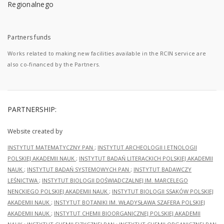
Partners funds
Works related to making new facilities available in the RCIN service are
also co-financed by the Partners.
PARTNERSHIP:
Website created by
INSTYTUT MATEMATYCZNY PAN
;
INSTYTUT ARCHEOLOGII I ETNOLOGII
POLSKIEJ AKADEMII NAUK
;
INSTYTUT BADAŃ LITERACKICH POLSKIEJ AKADEMII
NAUK
;
INSTYTUT BADAŃ SYSTEMOWYCH PAN
;
INSTYTUT BADAWCZY
LEŚNICTWA
;
INSTYTUT BIOLOGII DOŚWIADCZALNEJ IM. MARCELEGO
NENCKIEGO POLSKIEJ AKADEMII NAUK
;
INSTYTUT BIOLOGII SSAKÓW POLSKIEJ
AKADEMII NAUK
;
INSTYTUT BOTANIKI IM. WŁADYSŁAWA SZAFERA POLSKIEJ
AKADEMII NAUK
;
INSTYTUT CHEMII BIOORGANICZNEJ POLSKIEJ AKADEMII