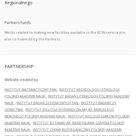
Partners funds
Works related to making new facilities available in the RCIN service are
also co-financed by the Partners.
PARTNERSHIP:
Website created by
INSTYTUT MATEMATYCZNY PAN
;
INSTYTUT ARCHEOLOGII I ETNOLOGII
POLSKIEJ AKADEMII NAUK
;
INSTYTUT BADAŃ LITERACKICH POLSKIEJ AKADEMII
NAUK
;
INSTYTUT BADAŃ SYSTEMOWYCH PAN
;
INSTYTUT BADAWCZY
LEŚNICTWA
;
INSTYTUT BIOLOGII DOŚWIADCZALNEJ IM. MARCELEGO
NENCKIEGO POLSKIEJ AKADEMII NAUK
;
INSTYTUT BIOLOGII SSAKÓW POLSKIEJ
AKADEMII NAUK
;
INSTYTUT BOTANIKI IM. WŁADYSŁAWA SZAFERA POLSKIEJ
AKADEMII NAUK
;
INSTYTUT CHEMII BIOORGANICZNEJ POLSKIEJ AKADEMII