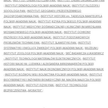
NAUK
;
INSTYTUT CHEMII FIZYCZNEJ PAN
;
INSTYTUT CHEMII ORGANICZNEJ PAN
;
INSTYTUT DENDROLOGII POLSKIEJ AKADEMII NAUK
;
INSTYTUT FILOZOFII I
SOCJOLOGII PAN
;
INSTYTUT GEOGRAFII I PRZESTRZENNEGO
ZAGOSPODAROWANIA PAN
;
INSTYTUT HISTORII im. TADEUSZA MANTEUFFLA
POLSKIEJ AKADEMII NAUK
;
INSTYTUT JĘZYKA POLSKIEGO POLSKIEJ AKADEMII
NAUK
;
INSTYTUT MEDYCYNY DOŚWIADCZALNEJ I KLINICZNEJ IM.MIROSŁAWA
MOSSAKOWSKIEGO POLSKIEJ AKADEMII NAUK
;
INSTYTUT OCHRONY
PRZYRODY POLSKIEJ AKADEMII NAUK
;
INSTYTUT PODSTAWOWYCH
PROBLEMÓW TECHNIKI PAN
;
INSTYTUT SLAWISTYKI PAN
;
INSTYTUT
SYSTEMATYKI I EWOLUCJI ZWIERZĄT POLSKIEJ AKADEMII NAUK
;
MUZEUM I
INSTYTUT ZOOLOGII POLSKIEJ AKADEMII NAUK
;
SIEĆ BADAWCZA ŁUKASIEWICZ
- INSTYTUT TECHNOLOGII MATERIAŁÓW ELEKTRONICZNYCH
;
INSTYTUT
HISTORII NAUKI IM. LUDWIKA I ALEKSANDRA BIRKENMAJERÓW POLSKIEJ
AKADEMII NAUK
;
INSTYTUT NAUK EKONOMICZNYCH POLSKIEJ AKADEMII NAUK
;
INSTYTUT ROZWOJU WSI I ROLNICTWA POLSKIEJ AKADEMII NAUK
;
INSTYTUT
BIOCYBERNETYKI I INŻYNIERII BIOMEDYCZNEJ IM. MACIEJA NAŁĘCZA POLSKIEJ
AKADEMII NAUK
;
INSTYTUT FIZYKI PAN
;
INSTYTUT TECHNOLOGII
BEZPIECZEŃSTWA „MORATEX”
;