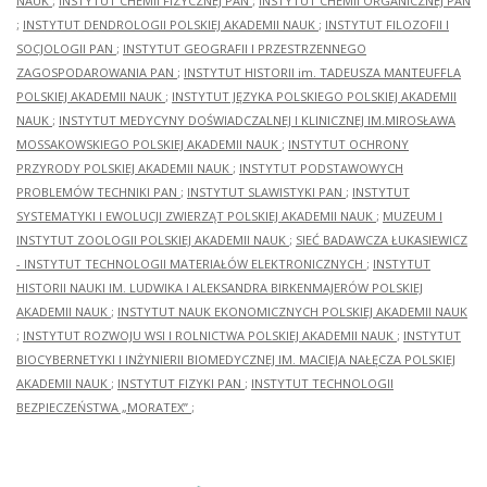
NAUK
;
INSTYTUT CHEMII FIZYCZNEJ PAN
;
INSTYTUT CHEMII ORGANICZNEJ PAN
;
INSTYTUT DENDROLOGII POLSKIEJ AKADEMII NAUK
;
INSTYTUT FILOZOFII I
SOCJOLOGII PAN
;
INSTYTUT GEOGRAFII I PRZESTRZENNEGO
ZAGOSPODAROWANIA PAN
;
INSTYTUT HISTORII im. TADEUSZA MANTEUFFLA
POLSKIEJ AKADEMII NAUK
;
INSTYTUT JĘZYKA POLSKIEGO POLSKIEJ AKADEMII
NAUK
;
INSTYTUT MEDYCYNY DOŚWIADCZALNEJ I KLINICZNEJ IM.MIROSŁAWA
MOSSAKOWSKIEGO POLSKIEJ AKADEMII NAUK
;
INSTYTUT OCHRONY
PRZYRODY POLSKIEJ AKADEMII NAUK
;
INSTYTUT PODSTAWOWYCH
PROBLEMÓW TECHNIKI PAN
;
INSTYTUT SLAWISTYKI PAN
;
INSTYTUT
SYSTEMATYKI I EWOLUCJI ZWIERZĄT POLSKIEJ AKADEMII NAUK
;
MUZEUM I
INSTYTUT ZOOLOGII POLSKIEJ AKADEMII NAUK
;
SIEĆ BADAWCZA ŁUKASIEWICZ
- INSTYTUT TECHNOLOGII MATERIAŁÓW ELEKTRONICZNYCH
;
INSTYTUT
HISTORII NAUKI IM. LUDWIKA I ALEKSANDRA BIRKENMAJERÓW POLSKIEJ
AKADEMII NAUK
;
INSTYTUT NAUK EKONOMICZNYCH POLSKIEJ AKADEMII NAUK
;
INSTYTUT ROZWOJU WSI I ROLNICTWA POLSKIEJ AKADEMII NAUK
;
INSTYTUT
BIOCYBERNETYKI I INŻYNIERII BIOMEDYCZNEJ IM. MACIEJA NAŁĘCZA POLSKIEJ
AKADEMII NAUK
;
INSTYTUT FIZYKI PAN
;
INSTYTUT TECHNOLOGII
BEZPIECZEŃSTWA „MORATEX”
;