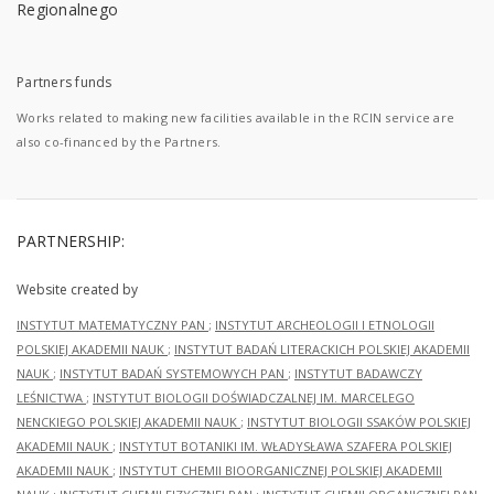
Partners funds
Works related to making new facilities available in the RCIN service are
also co-financed by the Partners.
PARTNERSHIP:
Website created by
INSTYTUT MATEMATYCZNY PAN
;
INSTYTUT ARCHEOLOGII I ETNOLOGII
POLSKIEJ AKADEMII NAUK
;
INSTYTUT BADAŃ LITERACKICH POLSKIEJ AKADEMII
NAUK
;
INSTYTUT BADAŃ SYSTEMOWYCH PAN
;
INSTYTUT BADAWCZY
LEŚNICTWA
;
INSTYTUT BIOLOGII DOŚWIADCZALNEJ IM. MARCELEGO
NENCKIEGO POLSKIEJ AKADEMII NAUK
;
INSTYTUT BIOLOGII SSAKÓW POLSKIEJ
AKADEMII NAUK
;
INSTYTUT BOTANIKI IM. WŁADYSŁAWA SZAFERA POLSKIEJ
AKADEMII NAUK
;
INSTYTUT CHEMII BIOORGANICZNEJ POLSKIEJ AKADEMII