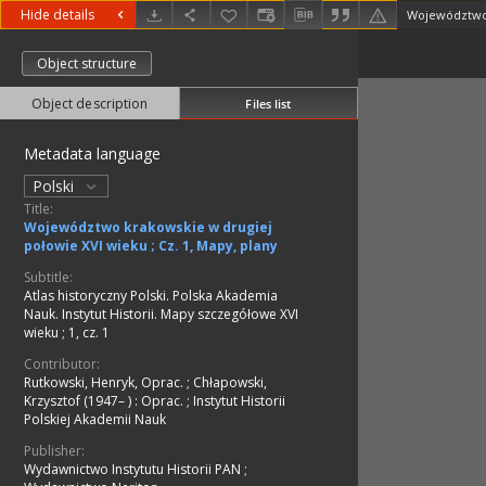
Hide details
Object structure
Object description
Files list
Metadata language
Polski
Title:
Województwo krakowskie w drugiej
połowie XVI wieku ; Cz. 1, Mapy, plany
Subtitle:
Atlas historyczny Polski. Polska Akademia
Nauk. Instytut Historii. Mapy szczegółowe XVI
wieku ; 1, cz. 1
Contributor:
Rutkowski, Henryk, Oprac.
;
Chłapowski,
Krzysztof (1947– )
:
Oprac.
;
Instytut Historii
Polskiej Akademii Nauk
Publisher:
Wydawnictwo Instytutu Historii PAN
;