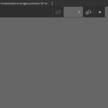
Województwo krakowskie w drugiej połowie XVI wieku ; Cz. 1, Mapy, plany