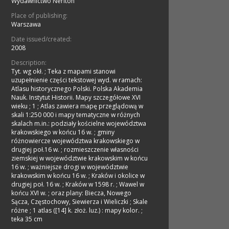
Wydawnictwo Neriton
Place of publishing:
Warszawa
Date issued/created:
2008
Description:
Tyt. wg okł.
;
Teka z mapami stanowi
uzupełnienie części tekstowej wyd. w ramach:
Atlasu historycznego Polski. Polska Akademia
Nauk. Instytut Historii. Mapy szczegółowe XVI
wieku ; 1
;
Atlas zawiera mapę przeglądową w
skali 1:250 000 i mapy tematyczne w różnych
skalach m.in.: podziały kościelne województwa
krakowskiego w końcu 16 w. ; gminy
różnowiercze województwa krakowskiego w
drugiej poł.16 w. ; rozmieszczenie własności
ziemskiej w województwie krakowskim w końcu
16 w. ; ważniejsze drogi w województwie
krakowskim w końcu 16 w. ; Kraków i okolice w
drugiej poł. 16 w. ; Kraków w 1598 r. ; Wawel w
końcu XVI w. ; oraz plany: Biecza, Nowego
Sącza, Częstochowy, Siewierza i Wieliczki
;
Skale
różne
;
1 atlas ([14] k. złoż. luz.) : mapy kolor. ;
teka 35 cm