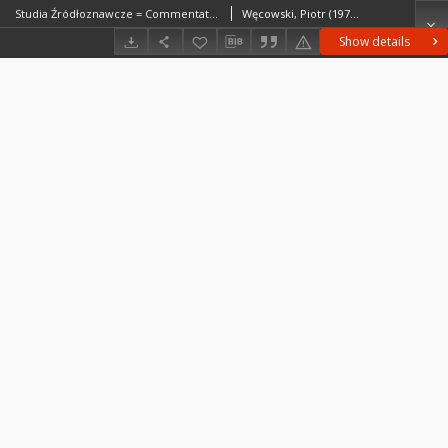
Studia Źródłoznawcze = Commentationes T. 53 (2015), Zapiski krytyczne
Węcowski, Piotr (1972– )Nowak, PrzemysławKowalski, Marek DanielSłoń, MarekCzwojdrak, BożenaZbieranowski, MichałGołąbek, Katarzyna
Show details