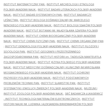
INSTYTUT MATEMATYCZNY PAN
;
INSTYTUT ARCHEOLOGII I ETNOLOGII
POLSKIEJ AKADEMII NAUK
;
INSTYTUT BADAŃ LITERACKICH POLSKIEJ AKADEMII
NAUK
;
INSTYTUT BADAŃ SYSTEMOWYCH PAN
;
INSTYTUT BADAWCZY
LEŚNICTWA
;
INSTYTUT BIOLOGII DOŚWIADCZALNEJ IM. MARCELEGO
NENCKIEGO POLSKIEJ AKADEMII NAUK
;
INSTYTUT BIOLOGII SSAKÓW POLSKIEJ
AKADEMII NAUK
;
INSTYTUT BOTANIKI IM. WŁADYSŁAWA SZAFERA POLSKIEJ
AKADEMII NAUK
;
INSTYTUT CHEMII BIOORGANICZNEJ POLSKIEJ AKADEMII
NAUK
;
INSTYTUT CHEMII FIZYCZNEJ PAN
;
INSTYTUT CHEMII ORGANICZNEJ PAN
;
INSTYTUT DENDROLOGII POLSKIEJ AKADEMII NAUK
;
INSTYTUT FILOZOFII I
SOCJOLOGII PAN
;
INSTYTUT GEOGRAFII I PRZESTRZENNEGO
ZAGOSPODAROWANIA PAN
;
INSTYTUT HISTORII im. TADEUSZA MANTEUFFLA
POLSKIEJ AKADEMII NAUK
;
INSTYTUT JĘZYKA POLSKIEGO POLSKIEJ AKADEMII
NAUK
;
INSTYTUT MEDYCYNY DOŚWIADCZALNEJ I KLINICZNEJ IM.MIROSŁAWA
MOSSAKOWSKIEGO POLSKIEJ AKADEMII NAUK
;
INSTYTUT OCHRONY
PRZYRODY POLSKIEJ AKADEMII NAUK
;
INSTYTUT PODSTAWOWYCH
PROBLEMÓW TECHNIKI PAN
;
INSTYTUT SLAWISTYKI PAN
;
INSTYTUT
SYSTEMATYKI I EWOLUCJI ZWIERZĄT POLSKIEJ AKADEMII NAUK
;
MUZEUM I
INSTYTUT ZOOLOGII POLSKIEJ AKADEMII NAUK
;
SIEĆ BADAWCZA ŁUKASIEWICZ
- INSTYTUT TECHNOLOGII MATERIAŁÓW ELEKTRONICZNYCH
;
INSTYTUT
HISTORII NAUKI IM. LUDWIKA I ALEKSANDRA BIRKENMAJERÓW POLSKIEJ