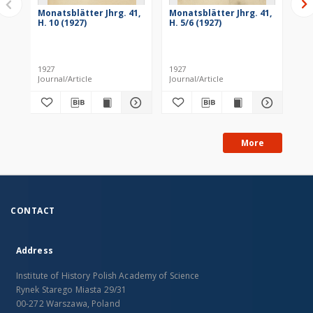
Monatsblätter Jhrg. 41,
Monatsblätter Jhrg. 41,
Mo
H. 10 (1927)
H. 5/6 (1927)
H. 
1927
1927
193
Journal/Article
Journal/Article
Jou
More
CONTACT
Address
Institute of History Polish Academy of Science
Rynek Starego Miasta 29/31
00-272 Warszawa, Poland