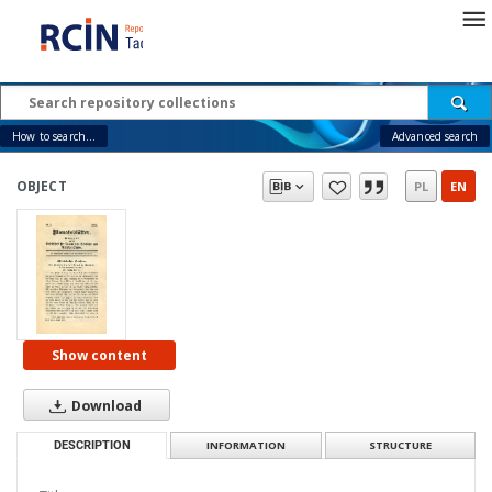
How to search...
Advanced search
OBJECT
PL
EN
Show content
Download
DESCRIPTION
INFORMATION
STRUCTURE