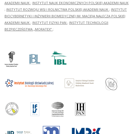
AKADEMII NAUK
;
INSTYTUT NAUK EKONOMICZNYCH POLSKIEJ AKADEMII NAUK
;
INSTYTUT ROZWOJU WSI I ROLNICTWA POLSKIEJ AKADEMII NAUK
;
INSTYTUT
BIOCYBERNETYKI I INŻYNIERII BIOMEDYCZNEJ IM. MACIEJA NAŁĘCZA POLSKIEJ
AKADEMII NAUK
;
INSTYTUT FIZYKI PAN
;
INSTYTUT TECHNOLOGII
BEZPIECZEŃSTWA „MORATEX”
;