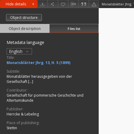
Hide details
Monatsblätter Jhrg. 1
Object structure
Object description
Files list
Metadata language
English
Title:
Monatsblätter Jhrg. 13, H. 5 (1899)
Subtitle:
Monatsblätter herausgegeben von der
Gesellschaft [...]
Contributor:
Gesellschaft für pommersche Geschichte und
Altertumskunde
Publisher:
Herrcke & Lebeling
Place of publishing:
Stettin