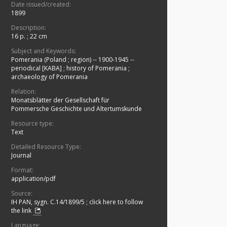
Date issued/created:
1899
Description:
16 p.
;
22 cm
Subject and Keywords:
Pomerania (Poland ; region) -- 1900-1945 --
periodical [KABA]
;
history of Pomerania
;
archaeology of Pomerania
Relation:
Monatsblätter der Gesellschaft für
Pommersche Geschichte und Altertumskunde
Resource type:
Text
Detailed Resource Type:
Journal
Format:
application/pdf
Source:
IH PAN, sygn. C.14/1899/5
;
click here to follow
the link
Language: