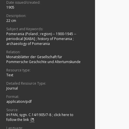
Date issued/created:
1905
Description:
22 cm
Subject and Keywords:
Pomerania (Poland ; region) -- 1900-1945 --
periodical [KABA]
;
history of Pomerania
;
archaeology of Pomerania
Relation:
Monatsblätter der Gesellschaft für
Pommersche Geschichte und Altertumskunde
Resource type:
Text
Detailed Resource Type:
Journal
Format:
application/pdf
Source:
IH PAN, sygn. C.14/1905/7-8
;
click here to
follow the link
Language: