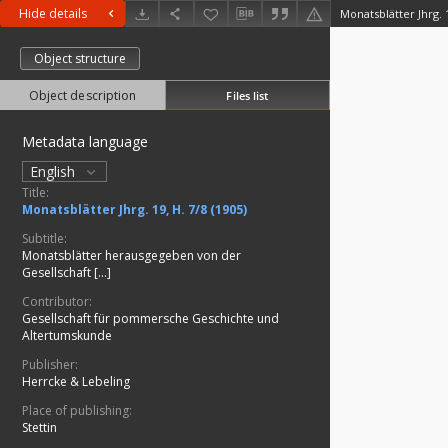
Hide details
Monatsblätter Jhrg. 1
Object structure
Object description
Files list
Metadata language
English
Title:
Monatsblätter Jhrg. 19, H. 7/8 (1905)
Subtitle:
Monatsblätter herausgegeben von der
Gesellschaft [...]
Contributor:
Gesellschaft für pommersche Geschichte und
Altertumskunde
Publisher:
Herrcke & Lebeling
Place of publishing:
Stettin