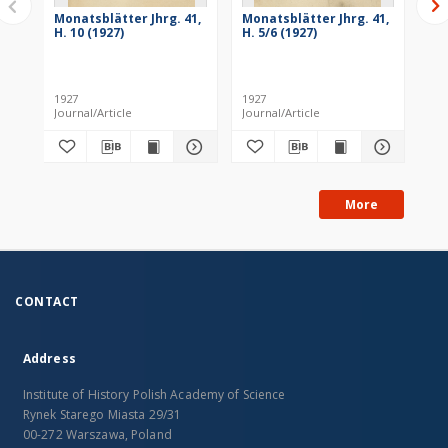
Monatsblätter Jhrg. 41,
Monatsblätter Jhrg. 41,
Mo
H. 10 (1927)
H. 5/6 (1927)
H. 
1927
1927
193
Journal/Article
Journal/Article
Jou
More
CONTACT
Address
Institute of History Polish Academy of Science
Rynek Starego Miasta 29/31
00-272 Warszawa, Poland