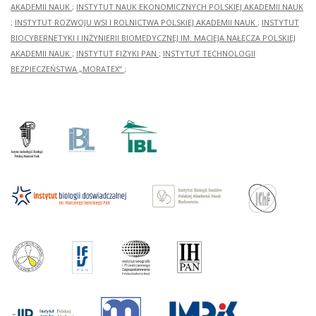
AKADEMII NAUK
;
INSTYTUT NAUK EKONOMICZNYCH POLSKIEJ AKADEMII NAUK
;
INSTYTUT ROZWOJU WSI I ROLNICTWA POLSKIEJ AKADEMII NAUK
;
INSTYTUT
BIOCYBERNETYKI I INŻYNIERII BIOMEDYCZNEJ IM. MACIEJA NAŁĘCZA POLSKIEJ
AKADEMII NAUK
;
INSTYTUT FIZYKI PAN
;
INSTYTUT TECHNOLOGII
BEZPIECZEŃSTWA „MORATEX”
;