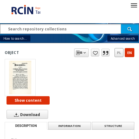
How to search...
Advanced search
OBJECT
PL
EN
Show content
Download
DESCRIPTION
INFORMATION
STRUCTURE