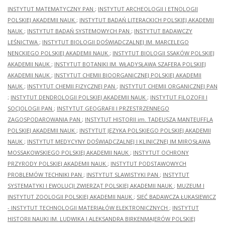
INSTYTUT MATEMATYCZNY PAN
;
INSTYTUT ARCHEOLOGII I ETNOLOGII
POLSKIEJ AKADEMII NAUK
;
INSTYTUT BADAŃ LITERACKICH POLSKIEJ AKADEMII
NAUK
;
INSTYTUT BADAŃ SYSTEMOWYCH PAN
;
INSTYTUT BADAWCZY
LEŚNICTWA
;
INSTYTUT BIOLOGII DOŚWIADCZALNEJ IM. MARCELEGO
NENCKIEGO POLSKIEJ AKADEMII NAUK
;
INSTYTUT BIOLOGII SSAKÓW POLSKIEJ
AKADEMII NAUK
;
INSTYTUT BOTANIKI IM. WŁADYSŁAWA SZAFERA POLSKIEJ
AKADEMII NAUK
;
INSTYTUT CHEMII BIOORGANICZNEJ POLSKIEJ AKADEMII
NAUK
;
INSTYTUT CHEMII FIZYCZNEJ PAN
;
INSTYTUT CHEMII ORGANICZNEJ PAN
;
INSTYTUT DENDROLOGII POLSKIEJ AKADEMII NAUK
;
INSTYTUT FILOZOFII I
SOCJOLOGII PAN
;
INSTYTUT GEOGRAFII I PRZESTRZENNEGO
ZAGOSPODAROWANIA PAN
;
INSTYTUT HISTORII im. TADEUSZA MANTEUFFLA
POLSKIEJ AKADEMII NAUK
;
INSTYTUT JĘZYKA POLSKIEGO POLSKIEJ AKADEMII
NAUK
;
INSTYTUT MEDYCYNY DOŚWIADCZALNEJ I KLINICZNEJ IM.MIROSŁAWA
MOSSAKOWSKIEGO POLSKIEJ AKADEMII NAUK
;
INSTYTUT OCHRONY
PRZYRODY POLSKIEJ AKADEMII NAUK
;
INSTYTUT PODSTAWOWYCH
PROBLEMÓW TECHNIKI PAN
;
INSTYTUT SLAWISTYKI PAN
;
INSTYTUT
SYSTEMATYKI I EWOLUCJI ZWIERZĄT POLSKIEJ AKADEMII NAUK
;
MUZEUM I
INSTYTUT ZOOLOGII POLSKIEJ AKADEMII NAUK
;
SIEĆ BADAWCZA ŁUKASIEWICZ
- INSTYTUT TECHNOLOGII MATERIAŁÓW ELEKTRONICZNYCH
;
INSTYTUT
HISTORII NAUKI IM. LUDWIKA I ALEKSANDRA BIRKENMAJERÓW POLSKIEJ