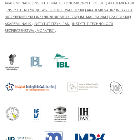
AKADEMII NAUK
;
INSTYTUT NAUK EKONOMICZNYCH POLSKIEJ AKADEMII NAUK
;
INSTYTUT ROZWOJU WSI I ROLNICTWA POLSKIEJ AKADEMII NAUK
;
INSTYTUT
BIOCYBERNETYKI I INŻYNIERII BIOMEDYCZNEJ IM. MACIEJA NAŁĘCZA POLSKIEJ
AKADEMII NAUK
;
INSTYTUT FIZYKI PAN
;
INSTYTUT TECHNOLOGII
BEZPIECZEŃSTWA „MORATEX”
;