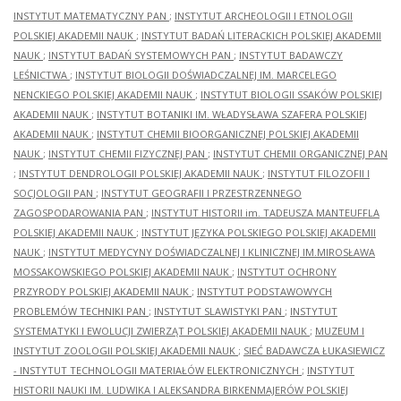
INSTYTUT MATEMATYCZNY PAN
;
INSTYTUT ARCHEOLOGII I ETNOLOGII
POLSKIEJ AKADEMII NAUK
;
INSTYTUT BADAŃ LITERACKICH POLSKIEJ AKADEMII
NAUK
;
INSTYTUT BADAŃ SYSTEMOWYCH PAN
;
INSTYTUT BADAWCZY
LEŚNICTWA
;
INSTYTUT BIOLOGII DOŚWIADCZALNEJ IM. MARCELEGO
NENCKIEGO POLSKIEJ AKADEMII NAUK
;
INSTYTUT BIOLOGII SSAKÓW POLSKIEJ
AKADEMII NAUK
;
INSTYTUT BOTANIKI IM. WŁADYSŁAWA SZAFERA POLSKIEJ
AKADEMII NAUK
;
INSTYTUT CHEMII BIOORGANICZNEJ POLSKIEJ AKADEMII
NAUK
;
INSTYTUT CHEMII FIZYCZNEJ PAN
;
INSTYTUT CHEMII ORGANICZNEJ PAN
;
INSTYTUT DENDROLOGII POLSKIEJ AKADEMII NAUK
;
INSTYTUT FILOZOFII I
SOCJOLOGII PAN
;
INSTYTUT GEOGRAFII I PRZESTRZENNEGO
ZAGOSPODAROWANIA PAN
;
INSTYTUT HISTORII im. TADEUSZA MANTEUFFLA
POLSKIEJ AKADEMII NAUK
;
INSTYTUT JĘZYKA POLSKIEGO POLSKIEJ AKADEMII
NAUK
;
INSTYTUT MEDYCYNY DOŚWIADCZALNEJ I KLINICZNEJ IM.MIROSŁAWA
MOSSAKOWSKIEGO POLSKIEJ AKADEMII NAUK
;
INSTYTUT OCHRONY
PRZYRODY POLSKIEJ AKADEMII NAUK
;
INSTYTUT PODSTAWOWYCH
PROBLEMÓW TECHNIKI PAN
;
INSTYTUT SLAWISTYKI PAN
;
INSTYTUT
SYSTEMATYKI I EWOLUCJI ZWIERZĄT POLSKIEJ AKADEMII NAUK
;
MUZEUM I
INSTYTUT ZOOLOGII POLSKIEJ AKADEMII NAUK
;
SIEĆ BADAWCZA ŁUKASIEWICZ
- INSTYTUT TECHNOLOGII MATERIAŁÓW ELEKTRONICZNYCH
;
INSTYTUT
HISTORII NAUKI IM. LUDWIKA I ALEKSANDRA BIRKENMAJERÓW POLSKIEJ