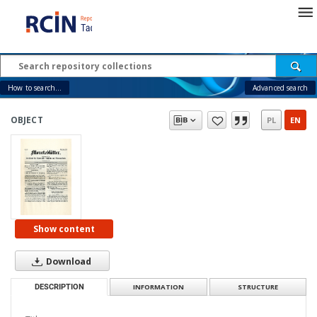
How to search...
Advanced search
OBJECT
PL
EN
Show content
Download
DESCRIPTION
INFORMATION
STRUCTURE