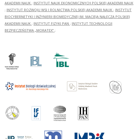
AKADEMII NAUK
;
INSTYTUT NAUK EKONOMICZNYCH POLSKIEJ AKADEMII NAUK
;
INSTYTUT ROZWOJU WSI I ROLNICTWA POLSKIEJ AKADEMII NAUK
;
INSTYTUT
BIOCYBERNETYKI I INŻYNIERII BIOMEDYCZNEJ IM. MACIEJA NAŁĘCZA POLSKIEJ
AKADEMII NAUK
;
INSTYTUT FIZYKI PAN
;
INSTYTUT TECHNOLOGII
BEZPIECZEŃSTWA „MORATEX”
;