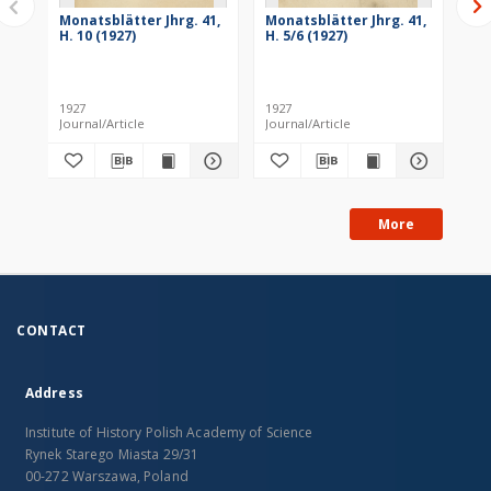
Monatsblätter Jhrg. 41,
Monatsblätter Jhrg. 41,
Mo
H. 10 (1927)
H. 5/6 (1927)
H. 
1927
1927
193
Journal/Article
Journal/Article
Jou
More
CONTACT
Address
Institute of History Polish Academy of Science
Rynek Starego Miasta 29/31
00-272 Warszawa, Poland