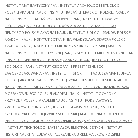
INSTYTUT MATEMATYCZNY PAN
;
INSTYTUT ARCHEOLOGII I ETNOLOGII
POLSKIEJ AKADEMII NAUK
;
INSTYTUT BADAŃ LITERACKICH POLSKIEJ AKADEMII
NAUK
;
INSTYTUT BADAŃ SYSTEMOWYCH PAN
;
INSTYTUT BADAWCZY
LEŚNICTWA
;
INSTYTUT BIOLOGII DOŚWIADCZALNEJ IM. MARCELEGO
NENCKIEGO POLSKIEJ AKADEMII NAUK
;
INSTYTUT BIOLOGII SSAKÓW POLSKIEJ
AKADEMII NAUK
;
INSTYTUT BOTANIKI IM. WŁADYSŁAWA SZAFERA POLSKIEJ
AKADEMII NAUK
;
INSTYTUT CHEMII BIOORGANICZNEJ POLSKIEJ AKADEMII
NAUK
;
INSTYTUT CHEMII FIZYCZNEJ PAN
;
INSTYTUT CHEMII ORGANICZNEJ PAN
;
INSTYTUT DENDROLOGII POLSKIEJ AKADEMII NAUK
;
INSTYTUT FILOZOFII I
SOCJOLOGII PAN
;
INSTYTUT GEOGRAFII I PRZESTRZENNEGO
ZAGOSPODAROWANIA PAN
;
INSTYTUT HISTORII im. TADEUSZA MANTEUFFLA
POLSKIEJ AKADEMII NAUK
;
INSTYTUT JĘZYKA POLSKIEGO POLSKIEJ AKADEMII
NAUK
;
INSTYTUT MEDYCYNY DOŚWIADCZALNEJ I KLINICZNEJ IM.MIROSŁAWA
MOSSAKOWSKIEGO POLSKIEJ AKADEMII NAUK
;
INSTYTUT OCHRONY
PRZYRODY POLSKIEJ AKADEMII NAUK
;
INSTYTUT PODSTAWOWYCH
PROBLEMÓW TECHNIKI PAN
;
INSTYTUT SLAWISTYKI PAN
;
INSTYTUT
SYSTEMATYKI I EWOLUCJI ZWIERZĄT POLSKIEJ AKADEMII NAUK
;
MUZEUM I
INSTYTUT ZOOLOGII POLSKIEJ AKADEMII NAUK
;
SIEĆ BADAWCZA ŁUKASIEWICZ
- INSTYTUT TECHNOLOGII MATERIAŁÓW ELEKTRONICZNYCH
;
INSTYTUT
HISTORII NAUKI IM. LUDWIKA I ALEKSANDRA BIRKENMAJERÓW POLSKIEJ