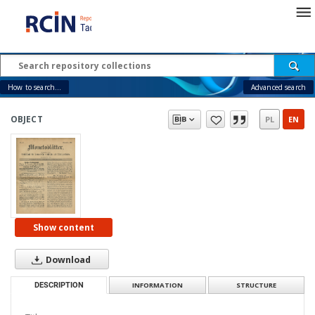
How to search...
Advanced search
OBJECT
PL
EN
Show content
Download
DESCRIPTION
INFORMATION
STRUCTURE