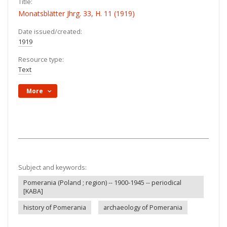
Title:
Monatsblätter Jhrg. 33, H. 11 (1919)
Date issued/created:
1919
Resource type:
Text
More
Subject and keywords:
Pomerania (Poland ; region) -- 1900-1945 -- periodical
[KABA]
history of Pomerania
archaeology of Pomerania