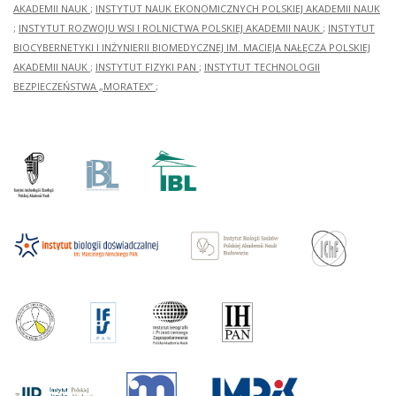
AKADEMII NAUK
;
INSTYTUT NAUK EKONOMICZNYCH POLSKIEJ AKADEMII NAUK
;
INSTYTUT ROZWOJU WSI I ROLNICTWA POLSKIEJ AKADEMII NAUK
;
INSTYTUT
BIOCYBERNETYKI I INŻYNIERII BIOMEDYCZNEJ IM. MACIEJA NAŁĘCZA POLSKIEJ
AKADEMII NAUK
;
INSTYTUT FIZYKI PAN
;
INSTYTUT TECHNOLOGII
BEZPIECZEŃSTWA „MORATEX”
;