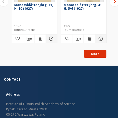
Monatsblätter Jhrg. 41,
Monatsblätter Jhrg. 41,
Mo
H. 10 (1927)
H. 5/6 (1927)
H. 
1927
1927
193
Journal/Article
Journal/Article
Jou
More
CONTACT
Address
Institute of History Polish Academy of Science
Rynek Starego Miasta 29/31
00-272 Warszawa, Poland