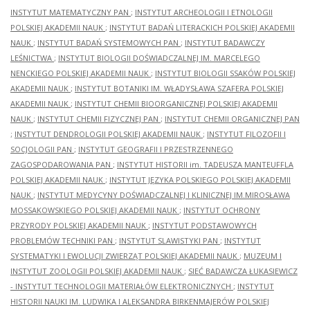
INSTYTUT MATEMATYCZNY PAN
;
INSTYTUT ARCHEOLOGII I ETNOLOGII
POLSKIEJ AKADEMII NAUK
;
INSTYTUT BADAŃ LITERACKICH POLSKIEJ AKADEMII
NAUK
;
INSTYTUT BADAŃ SYSTEMOWYCH PAN
;
INSTYTUT BADAWCZY
LEŚNICTWA
;
INSTYTUT BIOLOGII DOŚWIADCZALNEJ IM. MARCELEGO
NENCKIEGO POLSKIEJ AKADEMII NAUK
;
INSTYTUT BIOLOGII SSAKÓW POLSKIEJ
AKADEMII NAUK
;
INSTYTUT BOTANIKI IM. WŁADYSŁAWA SZAFERA POLSKIEJ
AKADEMII NAUK
;
INSTYTUT CHEMII BIOORGANICZNEJ POLSKIEJ AKADEMII
NAUK
;
INSTYTUT CHEMII FIZYCZNEJ PAN
;
INSTYTUT CHEMII ORGANICZNEJ PAN
;
INSTYTUT DENDROLOGII POLSKIEJ AKADEMII NAUK
;
INSTYTUT FILOZOFII I
SOCJOLOGII PAN
;
INSTYTUT GEOGRAFII I PRZESTRZENNEGO
ZAGOSPODAROWANIA PAN
;
INSTYTUT HISTORII im. TADEUSZA MANTEUFFLA
POLSKIEJ AKADEMII NAUK
;
INSTYTUT JĘZYKA POLSKIEGO POLSKIEJ AKADEMII
NAUK
;
INSTYTUT MEDYCYNY DOŚWIADCZALNEJ I KLINICZNEJ IM.MIROSŁAWA
MOSSAKOWSKIEGO POLSKIEJ AKADEMII NAUK
;
INSTYTUT OCHRONY
PRZYRODY POLSKIEJ AKADEMII NAUK
;
INSTYTUT PODSTAWOWYCH
PROBLEMÓW TECHNIKI PAN
;
INSTYTUT SLAWISTYKI PAN
;
INSTYTUT
SYSTEMATYKI I EWOLUCJI ZWIERZĄT POLSKIEJ AKADEMII NAUK
;
MUZEUM I
INSTYTUT ZOOLOGII POLSKIEJ AKADEMII NAUK
;
SIEĆ BADAWCZA ŁUKASIEWICZ
- INSTYTUT TECHNOLOGII MATERIAŁÓW ELEKTRONICZNYCH
;
INSTYTUT
HISTORII NAUKI IM. LUDWIKA I ALEKSANDRA BIRKENMAJERÓW POLSKIEJ