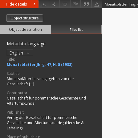
Hide details
Monatsblätter Jhrg. 4
Object structure
Object description
Files list
Metadata language
English
Title:
Monatsblätter Jhrg. 47, H. 5 (1933)
Subtitle:
Monatsblätter herausgegeben von der
Gesellschaft [...]
Contributor:
Gesellschaft für pommersche Geschichte und
Altertumskunde
Publisher:
Verlag der Gesellschaft für pommersche
Geschichte und Altertumskunde
;
(Herrcke &
Lebeling)
Place of publishing: