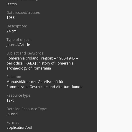
Stettin
Date issued/created:
1933
Description:
24 cm
Type of object:
Journal/Article
Subject and Keywords:
Pomerania (Poland ; region) -- 1900-1945 --
periodical [KABA]
;
history of Pomerania
;
archaeology of Pomerania
Relation:
Monatsblätter der Gesellschaft für
Pommersche Geschichte und Altertumskunde
Resource type:
Text
Detailed Resource Type:
Journal
Format:
application/pdf