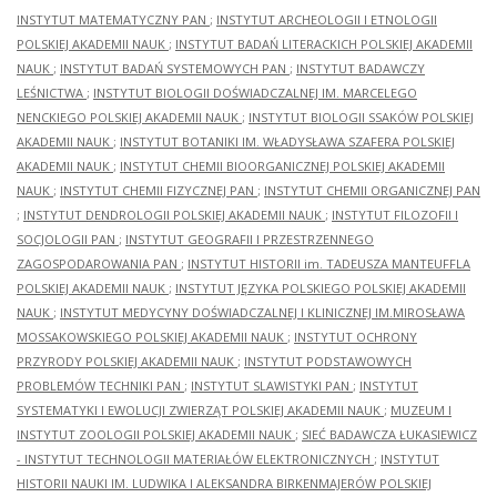
INSTYTUT MATEMATYCZNY PAN
;
INSTYTUT ARCHEOLOGII I ETNOLOGII
POLSKIEJ AKADEMII NAUK
;
INSTYTUT BADAŃ LITERACKICH POLSKIEJ AKADEMII
NAUK
;
INSTYTUT BADAŃ SYSTEMOWYCH PAN
;
INSTYTUT BADAWCZY
LEŚNICTWA
;
INSTYTUT BIOLOGII DOŚWIADCZALNEJ IM. MARCELEGO
NENCKIEGO POLSKIEJ AKADEMII NAUK
;
INSTYTUT BIOLOGII SSAKÓW POLSKIEJ
AKADEMII NAUK
;
INSTYTUT BOTANIKI IM. WŁADYSŁAWA SZAFERA POLSKIEJ
AKADEMII NAUK
;
INSTYTUT CHEMII BIOORGANICZNEJ POLSKIEJ AKADEMII
NAUK
;
INSTYTUT CHEMII FIZYCZNEJ PAN
;
INSTYTUT CHEMII ORGANICZNEJ PAN
;
INSTYTUT DENDROLOGII POLSKIEJ AKADEMII NAUK
;
INSTYTUT FILOZOFII I
SOCJOLOGII PAN
;
INSTYTUT GEOGRAFII I PRZESTRZENNEGO
ZAGOSPODAROWANIA PAN
;
INSTYTUT HISTORII im. TADEUSZA MANTEUFFLA
POLSKIEJ AKADEMII NAUK
;
INSTYTUT JĘZYKA POLSKIEGO POLSKIEJ AKADEMII
NAUK
;
INSTYTUT MEDYCYNY DOŚWIADCZALNEJ I KLINICZNEJ IM.MIROSŁAWA
MOSSAKOWSKIEGO POLSKIEJ AKADEMII NAUK
;
INSTYTUT OCHRONY
PRZYRODY POLSKIEJ AKADEMII NAUK
;
INSTYTUT PODSTAWOWYCH
PROBLEMÓW TECHNIKI PAN
;
INSTYTUT SLAWISTYKI PAN
;
INSTYTUT
SYSTEMATYKI I EWOLUCJI ZWIERZĄT POLSKIEJ AKADEMII NAUK
;
MUZEUM I
INSTYTUT ZOOLOGII POLSKIEJ AKADEMII NAUK
;
SIEĆ BADAWCZA ŁUKASIEWICZ
- INSTYTUT TECHNOLOGII MATERIAŁÓW ELEKTRONICZNYCH
;
INSTYTUT
HISTORII NAUKI IM. LUDWIKA I ALEKSANDRA BIRKENMAJERÓW POLSKIEJ