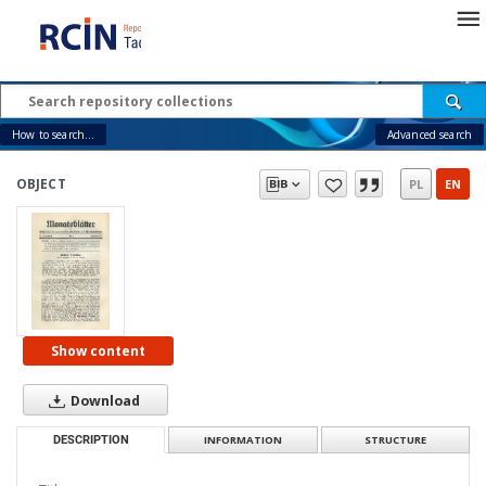
How to search...
Advanced search
OBJECT
PL
EN
Show content
Download
DESCRIPTION
INFORMATION
STRUCTURE