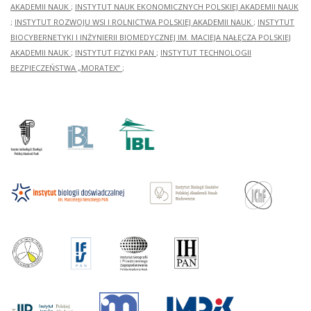
AKADEMII NAUK
;
INSTYTUT NAUK EKONOMICZNYCH POLSKIEJ AKADEMII NAUK
;
INSTYTUT ROZWOJU WSI I ROLNICTWA POLSKIEJ AKADEMII NAUK
;
INSTYTUT
BIOCYBERNETYKI I INŻYNIERII BIOMEDYCZNEJ IM. MACIEJA NAŁĘCZA POLSKIEJ
AKADEMII NAUK
;
INSTYTUT FIZYKI PAN
;
INSTYTUT TECHNOLOGII
BEZPIECZEŃSTWA „MORATEX”
;