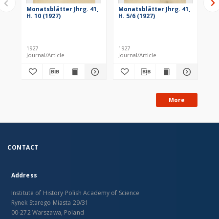
Monatsblätter Jhrg. 41,
Monatsblätter Jhrg. 41,
Mo
H. 10 (1927)
H. 5/6 (1927)
H. 
1927
1927
193
Journal/Article
Journal/Article
Jou
More
CONTACT
Address
Institute of History Polish Academy of Science
Rynek Starego Miasta 29/31
00-272 Warszawa, Poland