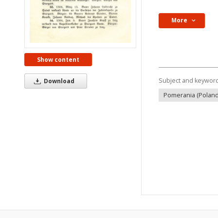
More
Show content
Subject and keywor
Download
Pomerania (Poland ;