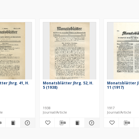
er Jhrg. 41, H.
Monatsblätter Jhrg. 52, H.
Monatsblätter Jh
5 (1938)
11 (1917)
1938
1917
le
Journal/Article
Journal/Article