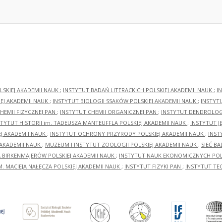
LSKIEJ AKADEMII NAUK
;
INSTYTUT BADAŃ LITERACKICH POLSKIEJ AKADEMII NAUK
;
I
EJ AKADEMII NAUK
;
INSTYTUT BIOLOGII SSAKÓW POLSKIEJ AKADEMII NAUK
;
INSTYT
HEMII FIZYCZNEJ PAN
;
INSTYTUT CHEMII ORGANICZNEJ PAN
;
INSTYTUT DENDROLOGI
STYTUT HISTORII im. TADEUSZA MANTEUFFLA POLSKIEJ AKADEMII NAUK
;
INSTYTUT J
EJ AKADEMII NAUK
;
INSTYTUT OCHRONY PRZYRODY POLSKIEJ AKADEMII NAUK
;
INST
 AKADEMII NAUK
;
MUZEUM I INSTYTUT ZOOLOGII POLSKIEJ AKADEMII NAUK
;
SIEĆ B
RA BIRKENMAJERÓW POLSKIEJ AKADEMII NAUK
;
INSTYTUT NAUK EKONOMICZNYCH POLS
M. MACIEJA NAŁĘCZA POLSKIEJ AKADEMII NAUK
;
INSTYTUT FIZYKI PAN
;
INSTYTUT TE