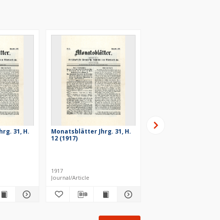
rg. 31, H.
Monatsblätter Jhrg. 31, H.
Monatsblätter Jhrg. 3
12 (1917)
10 (1917)
1917
1917
Journal/Article
Journal/Article