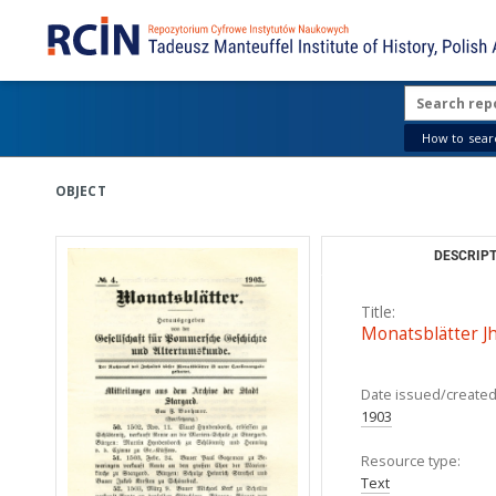
How to searc
OBJECT
DESCRIPT
Title:
Monatsblätter Jhr
Date issued/created
1903
Resource type:
Text