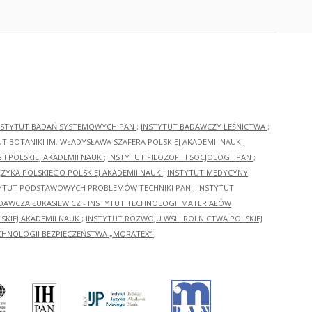
NSTYTUT BADAŃ SYSTEMOWYCH PAN
;
INSTYTUT BADAWCZY LEŚNICTWA
;
UT BOTANIKI IM. WŁADYSŁAWA SZAFERA POLSKIEJ AKADEMII NAUK
;
I POLSKIEJ AKADEMII NAUK
;
INSTYTUT FILOZOFII I SOCJOLOGII PAN
;
ĘZYKA POLSKIEGO POLSKIEJ AKADEMII NAUK
;
INSTYTUT MEDYCYNY
YTUT PODSTAWOWYCH PROBLEMÓW TECHNIKI PAN
;
INSTYTUT
ADAWCZA ŁUKASIEWICZ - INSTYTUT TECHNOLOGII MATERIAŁÓW
KIEJ AKADEMII NAUK
;
INSTYTUT ROZWOJU WSI I ROLNICTWA POLSKIEJ
CHNOLOGII BEZPIECZEŃSTWA „MORATEX”
;