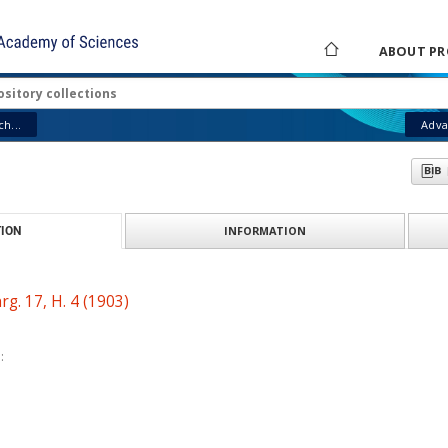
ABOUT PR
h...
Adva
INFORMATION
ION
g. 17, H. 4 (1903)
: