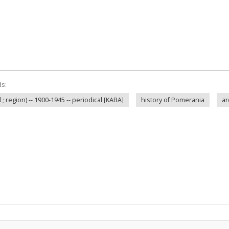
ds:
 region) -- 1900-1945 -- periodical [KABA]
history of Pomerania
ar