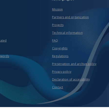
Mission
Partners and organization
Projects
Technical information
eated
FAQ
Copyrights
ywords
Regulations
Preservation and archive policy
Privacy policy
Declaration of accessibility
Contact