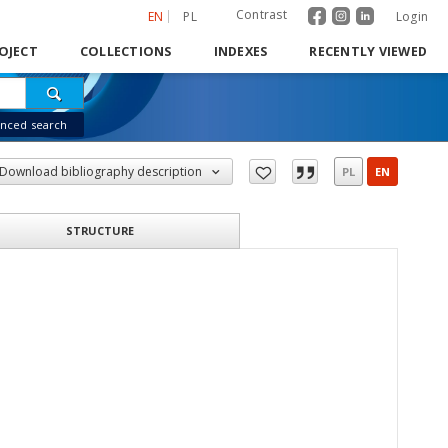
Contrast
EN
PL
Login
OJECT
COLLECTIONS
INDEXES
RECENTLY VIEWED
nced search
Download bibliography description
PL
EN
STRUCTURE