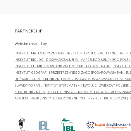
PARTNERSHIP:
Website created by
INSTYTUT MATEMATYCZNY PAN
;
INSTYTUT ARCHEOLOGII I ETNOLOGII PO
INSTYTUT BIOLOGII DOŚWIADCZALNEJ IM. MARCELEGO NENCKIEGO POLSKI
INSTYTUT CHEMII BIOORGANICZNEJ POLSKIEJ AKADEMII NAUK
;
INSTYTUT C
INSTYTUT GEOGRAFII I PRZESTRZENNEGO ZAGOSPODAROWANIA PAN
;
IN
DOŚWIADCZALNEJ I KLINICZNEJ IM.MIROSŁAWA MOSSAKOWSKIEGO POLSKI
SLAWISTYKI PAN
;
INSTYTUT SYSTEMATYKI I EWOLUCJI ZWIERZĄT POLSKIEJ
ELEKTRONICZNYCH
;
INSTYTUT HISTORII NAUKI IM. LUDWIKA I ALEKSAND
AKADEMII NAUK
;
INSTYTUT BIOCYBERNETYKI I INŻYNIERII BIOMEDYCZNEJ I