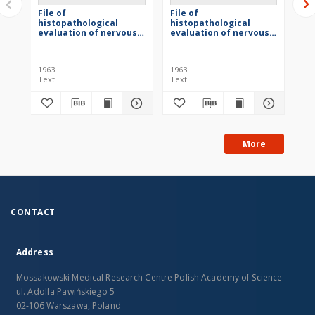
File of
File of
Fil
histopathological
histopathological
hi
evaluation of nervous
evaluation of nervous
ev
system diseases (1963)
system diseases (1963)
sy
- nr 36/63
- nr 35/63
- n
1963
1963
196
Text
Text
Tex
More
CONTACT
Address
Mossakowski Medical Research Centre Polish Academy of Science
ul. Adolfa Pawińskiego 5
02-106 Warszawa, Poland