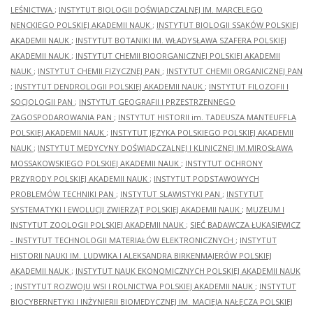
LEŚNICTWA
;
INSTYTUT BIOLOGII DOŚWIADCZALNEJ IM. MARCELEGO
NENCKIEGO POLSKIEJ AKADEMII NAUK
;
INSTYTUT BIOLOGII SSAKÓW POLSKIEJ
AKADEMII NAUK
;
INSTYTUT BOTANIKI IM. WŁADYSŁAWA SZAFERA POLSKIEJ
AKADEMII NAUK
;
INSTYTUT CHEMII BIOORGANICZNEJ POLSKIEJ AKADEMII
NAUK
;
INSTYTUT CHEMII FIZYCZNEJ PAN
;
INSTYTUT CHEMII ORGANICZNEJ PAN
;
INSTYTUT DENDROLOGII POLSKIEJ AKADEMII NAUK
;
INSTYTUT FILOZOFII I
SOCJOLOGII PAN
;
INSTYTUT GEOGRAFII I PRZESTRZENNEGO
ZAGOSPODAROWANIA PAN
;
INSTYTUT HISTORII im. TADEUSZA MANTEUFFLA
POLSKIEJ AKADEMII NAUK
;
INSTYTUT JĘZYKA POLSKIEGO POLSKIEJ AKADEMII
NAUK
;
INSTYTUT MEDYCYNY DOŚWIADCZALNEJ I KLINICZNEJ IM.MIROSŁAWA
MOSSAKOWSKIEGO POLSKIEJ AKADEMII NAUK
;
INSTYTUT OCHRONY
PRZYRODY POLSKIEJ AKADEMII NAUK
;
INSTYTUT PODSTAWOWYCH
PROBLEMÓW TECHNIKI PAN
;
INSTYTUT SLAWISTYKI PAN
;
INSTYTUT
SYSTEMATYKI I EWOLUCJI ZWIERZĄT POLSKIEJ AKADEMII NAUK
;
MUZEUM I
INSTYTUT ZOOLOGII POLSKIEJ AKADEMII NAUK
;
SIEĆ BADAWCZA ŁUKASIEWICZ
- INSTYTUT TECHNOLOGII MATERIAŁÓW ELEKTRONICZNYCH
;
INSTYTUT
HISTORII NAUKI IM. LUDWIKA I ALEKSANDRA BIRKENMAJERÓW POLSKIEJ
AKADEMII NAUK
;
INSTYTUT NAUK EKONOMICZNYCH POLSKIEJ AKADEMII NAUK
;
INSTYTUT ROZWOJU WSI I ROLNICTWA POLSKIEJ AKADEMII NAUK
;
INSTYTUT
BIOCYBERNETYKI I INŻYNIERII BIOMEDYCZNEJ IM. MACIEJA NAŁĘCZA POLSKIEJ