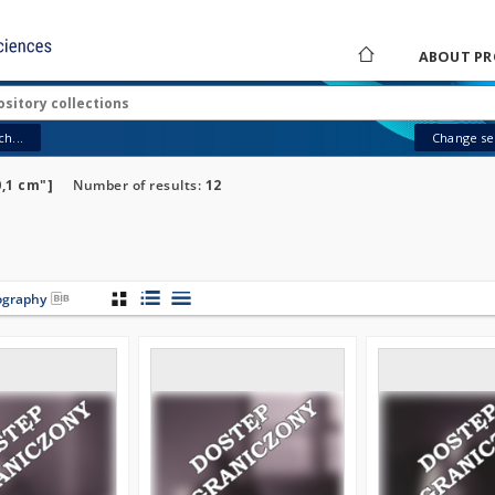
ABOUT PR
h...
Change sea
0,1 cm"]
Number of results:
12
iography