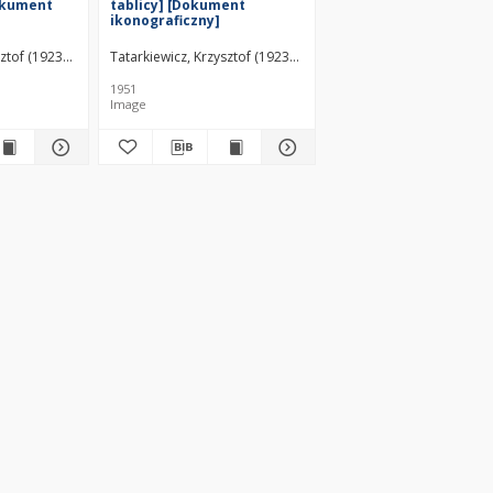
okument
tablicy] [Dokument
ikonograficzny]
sztof (1923–2011)
Tatarkiewicz, Krzysztof (1923–2011)
1951
Image