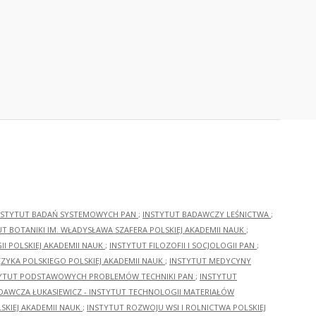
NSTYTUT BADAŃ SYSTEMOWYCH PAN
;
INSTYTUT BADAWCZY LEŚNICTWA
;
UT BOTANIKI IM. WŁADYSŁAWA SZAFERA POLSKIEJ AKADEMII NAUK
;
I POLSKIEJ AKADEMII NAUK
;
INSTYTUT FILOZOFII I SOCJOLOGII PAN
;
ĘZYKA POLSKIEGO POLSKIEJ AKADEMII NAUK
;
INSTYTUT MEDYCYNY
YTUT PODSTAWOWYCH PROBLEMÓW TECHNIKI PAN
;
INSTYTUT
ADAWCZA ŁUKASIEWICZ - INSTYTUT TECHNOLOGII MATERIAŁÓW
KIEJ AKADEMII NAUK
;
INSTYTUT ROZWOJU WSI I ROLNICTWA POLSKIEJ