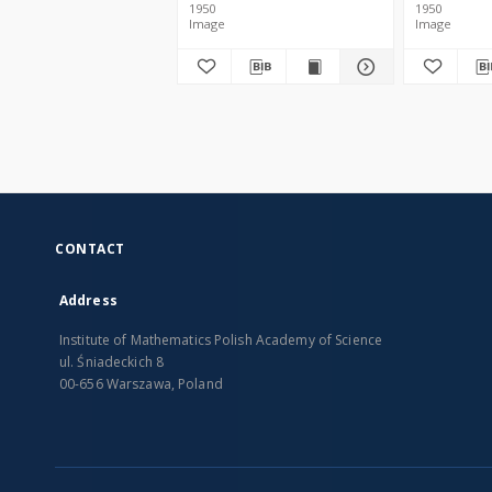
1950
1950
Image
Image
CONTACT
Address
Institute of Mathematics Polish Academy of Science
ul. Śniadeckich 8
00-656 Warszawa, Poland