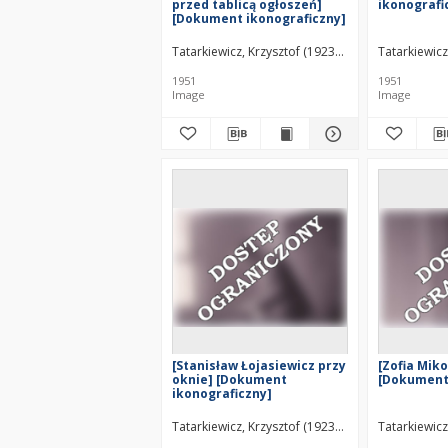
przed tablicą ogłoszeń]
ikonografi
[Dokument ikonograficzny]
Tatarkiewicz, Krzysztof (1923–2011)
Tatarkiewicz
1951
1951
Image
Image
[Stanisław Łojasiewicz przy
[Zofia Miko
oknie] [Dokument
[Dokument 
ikonograficzny]
Tatarkiewicz, Krzysztof (1923–2011)
Tatarkiewicz