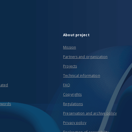
About project
Mission
Partners and organization
Projects
Technical information
eated
FAQ
Copyrights
ywords
Regulations
Preservation and archive policy
Privacy policy