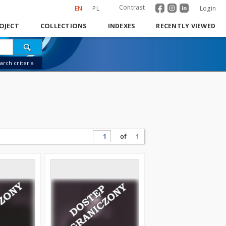
Contrast
EN
PL
Login
OJECT
COLLECTIONS
INDEXES
RECENTLY VIEWED
rch criteria
of
1