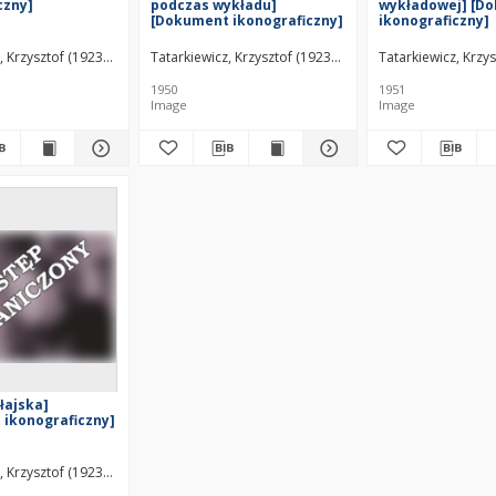
czny]
podczas wykładu]
wykładowej] [D
[Dokument ikonograficzny]
ikonograficzny]
, Krzysztof (1923–2011)
Tatarkiewicz, Krzysztof (1923–2011)
Tatarkiewicz, Krzy
1950
1951
Image
Image
łajska]
ikonograficzny]
, Krzysztof (1923–2011)