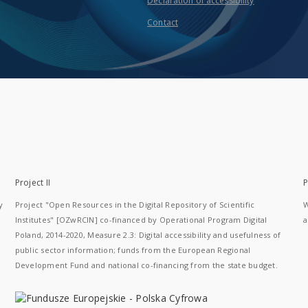
Declaration of accessibility
Contact
Project II
P
y
Project "Open Resources in the Digital Repository of Scientific
W
Institutes" [OZwRCIN] co-financed by Operational Program Digital
a
Poland, 2014-2020, Measure 2.3: Digital accessibility and usefulness of
public sector information; funds from the European Regional
Development Fund and national co-financing from the state budget.