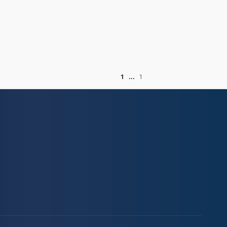
of
1
1