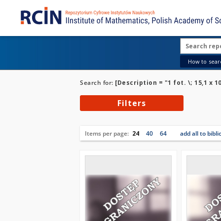
How to searc
Search for:
[Description = "1 fot. \; 15,1 x 1
Filters
Items per page:
24
40
64
add all to bibl