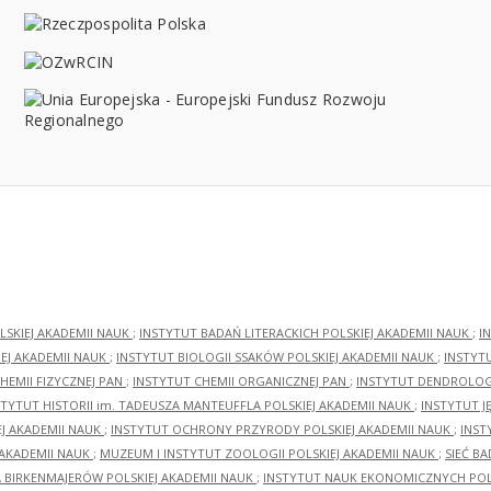
LSKIEJ AKADEMII NAUK
;
INSTYTUT BADAŃ LITERACKICH POLSKIEJ AKADEMII NAUK
;
I
EJ AKADEMII NAUK
;
INSTYTUT BIOLOGII SSAKÓW POLSKIEJ AKADEMII NAUK
;
INSTYT
HEMII FIZYCZNEJ PAN
;
INSTYTUT CHEMII ORGANICZNEJ PAN
;
INSTYTUT DENDROLOGI
STYTUT HISTORII im. TADEUSZA MANTEUFFLA POLSKIEJ AKADEMII NAUK
;
INSTYTUT J
EJ AKADEMII NAUK
;
INSTYTUT OCHRONY PRZYRODY POLSKIEJ AKADEMII NAUK
;
INST
 AKADEMII NAUK
;
MUZEUM I INSTYTUT ZOOLOGII POLSKIEJ AKADEMII NAUK
;
SIEĆ B
RA BIRKENMAJERÓW POLSKIEJ AKADEMII NAUK
;
INSTYTUT NAUK EKONOMICZNYCH POLS