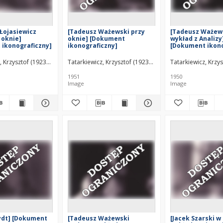
 Łojasiewicz
[Tadeusz Ważewski przy
[Tadeusz Ważews
 oknie]
oknie] [Dokument
wykład z Analizy
ikonograficzny]
ikonograficzny]
[Dokument ikono
, Krzysztof (1923–2011)
Tatarkiewicz, Krzysztof (1923–2011)
Tatarkiewicz, Krzy
1951
1950
Image
Image
ydt] [Dokument
[Tadeusz Ważewski
[Jacek Szarski w 