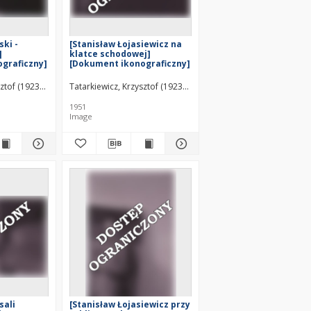
ki -
[Stanisław Łojasiewicz na
]
klatce schodowej]
graficzny]
[Dokument ikonograficzny]
sztof (1923–2011)
Tatarkiewicz, Krzysztof (1923–2011)
1951
Image
sali
[Stanisław Łojasiewicz przy