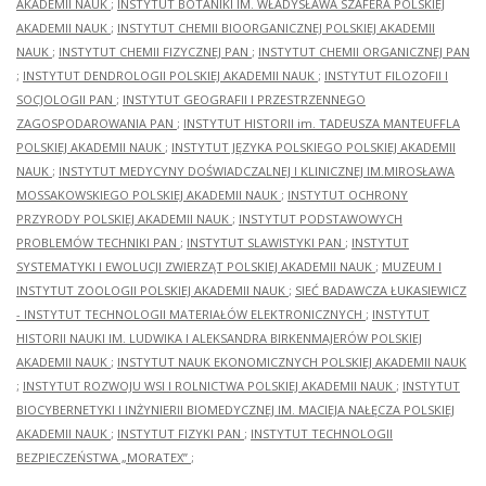
AKADEMII NAUK
;
INSTYTUT BOTANIKI IM. WŁADYSŁAWA SZAFERA POLSKIEJ
AKADEMII NAUK
;
INSTYTUT CHEMII BIOORGANICZNEJ POLSKIEJ AKADEMII
NAUK
;
INSTYTUT CHEMII FIZYCZNEJ PAN
;
INSTYTUT CHEMII ORGANICZNEJ PAN
;
INSTYTUT DENDROLOGII POLSKIEJ AKADEMII NAUK
;
INSTYTUT FILOZOFII I
SOCJOLOGII PAN
;
INSTYTUT GEOGRAFII I PRZESTRZENNEGO
ZAGOSPODAROWANIA PAN
;
INSTYTUT HISTORII im. TADEUSZA MANTEUFFLA
POLSKIEJ AKADEMII NAUK
;
INSTYTUT JĘZYKA POLSKIEGO POLSKIEJ AKADEMII
NAUK
;
INSTYTUT MEDYCYNY DOŚWIADCZALNEJ I KLINICZNEJ IM.MIROSŁAWA
MOSSAKOWSKIEGO POLSKIEJ AKADEMII NAUK
;
INSTYTUT OCHRONY
PRZYRODY POLSKIEJ AKADEMII NAUK
;
INSTYTUT PODSTAWOWYCH
PROBLEMÓW TECHNIKI PAN
;
INSTYTUT SLAWISTYKI PAN
;
INSTYTUT
SYSTEMATYKI I EWOLUCJI ZWIERZĄT POLSKIEJ AKADEMII NAUK
;
MUZEUM I
INSTYTUT ZOOLOGII POLSKIEJ AKADEMII NAUK
;
SIEĆ BADAWCZA ŁUKASIEWICZ
- INSTYTUT TECHNOLOGII MATERIAŁÓW ELEKTRONICZNYCH
;
INSTYTUT
HISTORII NAUKI IM. LUDWIKA I ALEKSANDRA BIRKENMAJERÓW POLSKIEJ
AKADEMII NAUK
;
INSTYTUT NAUK EKONOMICZNYCH POLSKIEJ AKADEMII NAUK
;
INSTYTUT ROZWOJU WSI I ROLNICTWA POLSKIEJ AKADEMII NAUK
;
INSTYTUT
BIOCYBERNETYKI I INŻYNIERII BIOMEDYCZNEJ IM. MACIEJA NAŁĘCZA POLSKIEJ
AKADEMII NAUK
;
INSTYTUT FIZYKI PAN
;
INSTYTUT TECHNOLOGII
BEZPIECZEŃSTWA „MORATEX”
;