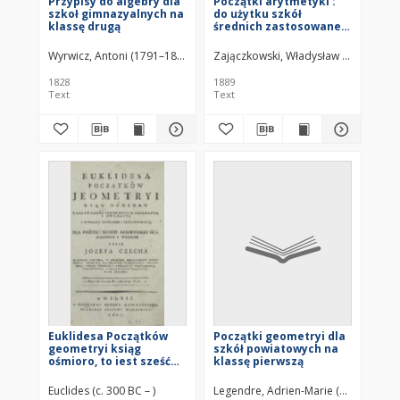
Przypisy do algebry dla
Początki arytmetyki :
szkoł gimnazyalnych na
do użytku szkół
klassę drugą
średnich zastosowane.
Cz. 1, Na I. i II. klasę
Wyrwicz, Antoni (1791–1865)
Zajączkowski, Władysław (1837–1898
1828
1889
Text
Text
Euklidesa Początków
Początki geometryi dla
geometryi ksiąg
szkół powiatowych na
ośmioro, to iest sześć
klassę pierwszą
pierwszych, jedenasta i
dwunasta z dodanemi
Euclides (c. 300 BC – )
Legendre, Adrien-Marie (1752–1833)
przypisami i