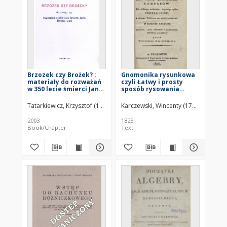
Brzozek czy Brożek? :
Gnomonika rysunkowa
materiały do rozważań
czyli Łatwy i prosty
w 350 lecie śmierci Jana
sposób rysowania
Brosciusa
kompasów bez żadnego
rachunku, używając
Tatarkiewicz, Krzysztof (1923–2011)
Karczewski, Wincenty (1789–1832)
tylko cerkla i linii
2003
1825
Book/Chapter
Text