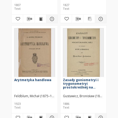
trygonometryą dla
1807
1827
pożytku młodzi
Text
Text
akademickiey
Arytmetyka handlowa
Zasady goniometryi i
trygonometryi
prostokreślnéj na
podstawie rzutów
algebraicznych
Feldblum, Michał (1875–1925)
Gustawicz, Bronisław (1852–1916)
1923
1886
Text
Text