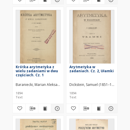
Krótka arytmetyka z
Arytmetyka w
wielu zadaniami w dwu
zadaniach. Cz. 2, Ułamki
częściach. Cz. 1
Baraniecki, Marian Aleksander (1848–1895)
Dickstein, Samuel (1851–1939)
1894
1894
Text
Text