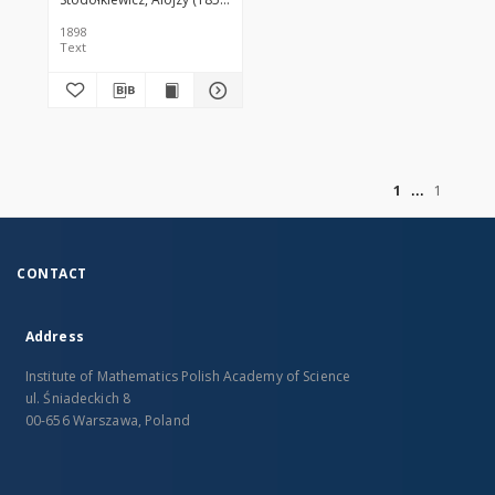
1898
Text
of
1
1
CONTACT
Address
Institute of Mathematics Polish Academy of Science
ul. Śniadeckich 8
00-656 Warszawa, Poland