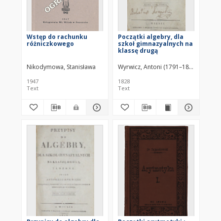
Wstęp do rachunku
Początki algebry, dla
różniczkowego
szkoł gimnazyalnych na
klassę drugą
Nikodymowa, Stanisława
Wyrwicz, Antoni (1791–1865)
1947
1828
Text
Text