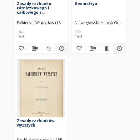
Zasady rachunku
Geometrya
różniczkowego i
całkowego z
zastosowaniami. T. 1,
Wiadomości wstępne,
Folkierski, Władysław (1842–1904)
Niewęgłowski, Henryk Grach Piotr (1
rachunek różniczkowy i
zastosowania
1870
1869
Text
Text
Zasady rachunków
wyższych
Stodółkiewicz, Alojzy (1856– )