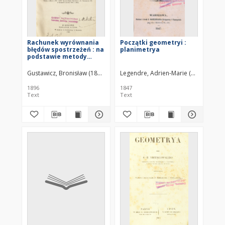
Rachunek wyrównania
Początki geometryi :
błędów spostrzeżeń : na
planimetrya
podstawie metody
najmniejszych
kwadratów
Gustawicz, Bronisław (1852–1916)
Legendre, Adrien-Marie (1752–1833)
1896
1847
Text
Text