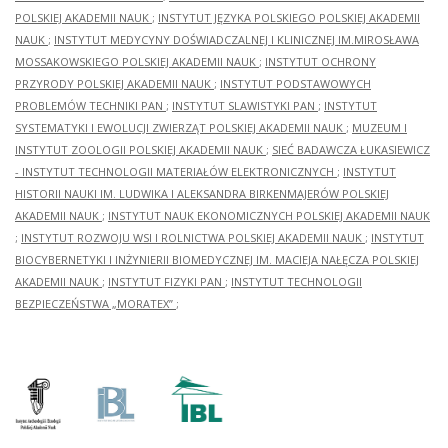
POLSKIEJ AKADEMII NAUK
;
INSTYTUT JĘZYKA POLSKIEGO POLSKIEJ AKADEMII
NAUK
;
INSTYTUT MEDYCYNY DOŚWIADCZALNEJ I KLINICZNEJ IM.MIROSŁAWA
MOSSAKOWSKIEGO POLSKIEJ AKADEMII NAUK
;
INSTYTUT OCHRONY
PRZYRODY POLSKIEJ AKADEMII NAUK
;
INSTYTUT PODSTAWOWYCH
PROBLEMÓW TECHNIKI PAN
;
INSTYTUT SLAWISTYKI PAN
;
INSTYTUT
SYSTEMATYKI I EWOLUCJI ZWIERZĄT POLSKIEJ AKADEMII NAUK
;
MUZEUM I
INSTYTUT ZOOLOGII POLSKIEJ AKADEMII NAUK
;
SIEĆ BADAWCZA ŁUKASIEWICZ
- INSTYTUT TECHNOLOGII MATERIAŁÓW ELEKTRONICZNYCH
;
INSTYTUT
HISTORII NAUKI IM. LUDWIKA I ALEKSANDRA BIRKENMAJERÓW POLSKIEJ
AKADEMII NAUK
;
INSTYTUT NAUK EKONOMICZNYCH POLSKIEJ AKADEMII NAUK
;
INSTYTUT ROZWOJU WSI I ROLNICTWA POLSKIEJ AKADEMII NAUK
;
INSTYTUT
BIOCYBERNETYKI I INŻYNIERII BIOMEDYCZNEJ IM. MACIEJA NAŁĘCZA POLSKIEJ
AKADEMII NAUK
;
INSTYTUT FIZYKI PAN
;
INSTYTUT TECHNOLOGII
BEZPIECZEŃSTWA „MORATEX”
;