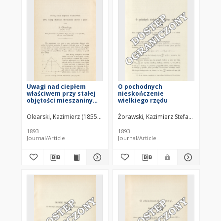
Uwagi nad ciepłem
O pochodnych
właściwem przy stałej
nieskończenie
objętości mieszaniny
wielkiego rzędu
cieczy i pary (z jedną
ryciną)
Olearski, Kazimierz (1855–1936)
Żorawski, Kazimierz Stefan (1866–19
1893
1893
Journal/Article
Journal/Article