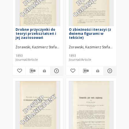
Drobne przyczynki do
O zbieżności iteracyi (z
teoryi przekształceń i
dwiema figurami w
jej zastosowań
tekście)
Żorawski, Kazimierz Stefan (1866–1953)
Żorawski, Kazimierz Stefan (1866–19
1893
1893
Journal/Article
Journal/Article