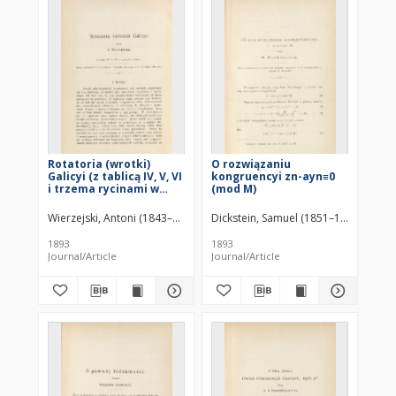
Rotatoria (wrotki)
O rozwiązaniu
Galicyi (z tablicą IV, V, VI
kongruencyi zn-ayn≡0
i trzema rycinami w
(mod M)
tekście)
Wierzejski, Antoni (1843–1916)
Dickstein, Samuel (1851–1939)
1893
1893
Journal/Article
Journal/Article