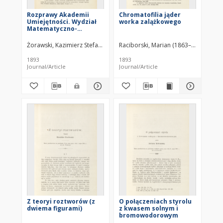
Rozprawy Akademii
Chromatofilia jąder
Umiejętności. Wydział
worka zalążkowego
Matematyczno-
Przyrodniczy.
Żorawski, Kazimierz Stefan (1866–1953)
Raciborski, Marian (1863–1917)
1893
1893
Journal/Article
Journal/Article
Z teoryi roztworów (z
O połączeniach styrolu
dwiema figurami)
z kwasem solnym i
bromowodorowym