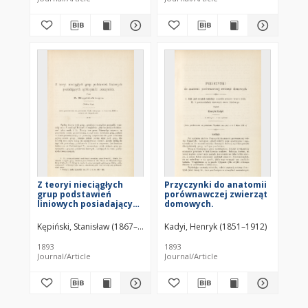
Z teoryi nieciągłych
Przyczynki do anatomii
grup podstawień
porównawczej zwierząt
liniowych posiadających
domowych.
spółczynniki
rzeczywiste (z tablicą II)
Kępiński, Stanisław (1867–1908)
Kadyi, Henryk (1851–1912)
1893
1893
Journal/Article
Journal/Article