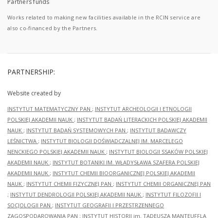
Partners funds
Works related to making new facilities available in the RCIN service are
also co-financed by the Partners.
PARTNERSHIP:
Website created by
INSTYTUT MATEMATYCZNY PAN
;
INSTYTUT ARCHEOLOGII I ETNOLOGII
POLSKIEJ AKADEMII NAUK
;
INSTYTUT BADAŃ LITERACKICH POLSKIEJ AKADEMII
NAUK
;
INSTYTUT BADAŃ SYSTEMOWYCH PAN
;
INSTYTUT BADAWCZY
LEŚNICTWA
;
INSTYTUT BIOLOGII DOŚWIADCZALNEJ IM. MARCELEGO
NENCKIEGO POLSKIEJ AKADEMII NAUK
;
INSTYTUT BIOLOGII SSAKÓW POLSKIEJ
AKADEMII NAUK
;
INSTYTUT BOTANIKI IM. WŁADYSŁAWA SZAFERA POLSKIEJ
AKADEMII NAUK
;
INSTYTUT CHEMII BIOORGANICZNEJ POLSKIEJ AKADEMII
NAUK
;
INSTYTUT CHEMII FIZYCZNEJ PAN
;
INSTYTUT CHEMII ORGANICZNEJ PAN
;
INSTYTUT DENDROLOGII POLSKIEJ AKADEMII NAUK
;
INSTYTUT FILOZOFII I
SOCJOLOGII PAN
;
INSTYTUT GEOGRAFII I PRZESTRZENNEGO
ZAGOSPODAROWANIA PAN
;
INSTYTUT HISTORII im. TADEUSZA MANTEUFFLA