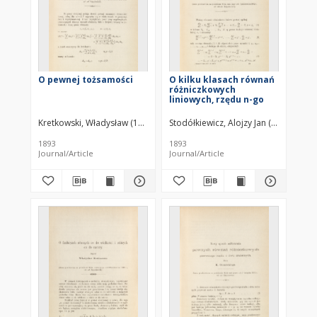
O pewnej tożsamości
O kilku klasach równań
różniczkowych
liniowych, rzędu n-go
Kretkowski, Władysław (1840–1910)
Stodółkiewicz, Alojzy Jan (1856–1934)
1893
1893
Journal/Article
Journal/Article