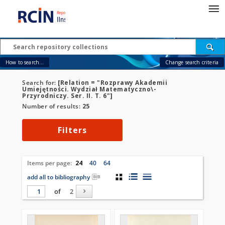
How to search...
Change search criteria
Search for:
[Relation = "Rozprawy Akademii
Umiejętności. Wydział Matematyczno\-
Przyrodniczy. Ser. II. T. 6"]
Number of results:
25
Filters
Items per page:
24
40
64
add all to bibliography
of
2