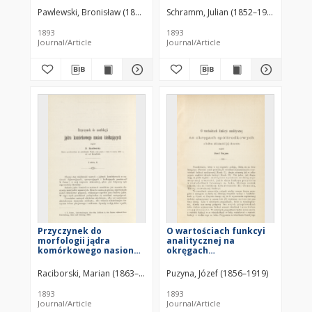
Pawlewski, Bronisław (1852–1917)
Schramm, Julian (1852–1926)
1893
1893
Journal/Article
Journal/Article
Przyczynek do
O wartościach funkcyi
morfologii jądra
analitycznej na
komórkowego nasion
okręgach
kiełkujących (z tablicą
spółśrodkowych z
IX)
kołem zbieżności jej
Raciborski, Marian (1863–1917)
Puzyna, Józef (1856–1919)
elementu (z 7 figurami
w tekscie)
1893
1893
Journal/Article
Journal/Article