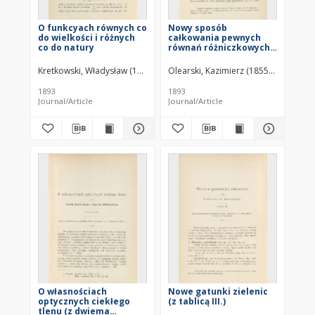
O funkcyach równych co
Nowy sposób
do wielkości i różnych
całkowania pewnych
co do natury
równań różniczkowych
pierwszego rzędu o dwu
zmiennych
Kretkowski, Władysław (1840–1910)
Olearski, Kazimierz (1855–1936)
1893
1893
Journal/Article
Journal/Article
O własnościach
Nowe gatunki zielenic
optycznych ciekłego
(z tablicą III.)
tlenu (z dwiema