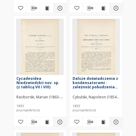
Cycadeoidea
Dalsze doświadczenia z
Niedzwiedzkii nov. sp.
kondensatorami :
(z tablicą VII i VIII)
zależność pobudzenia
nerwów od energii
rozbrojenia
Raciborski, Marian (1863–1917)
Cybulski, Napoleon (1854–1919)
1893
1893
Journal/Article
Journal/Article