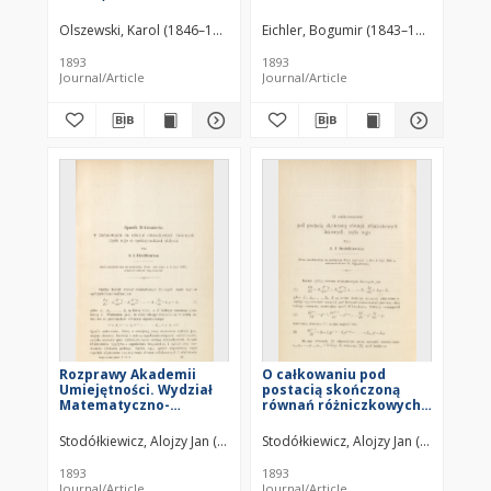
rycinami)
Olszewski, Karol (1846–1915)
Eichler, Bogumir (1843–1905)
1893
1893
Journal/Article
Journal/Article
Rozprawy Akademii
O całkowaniu pod
Umiejętności. Wydział
postacią skończoną
Matematyczno-
równań różniczkowych
Przyrodniczy.
liniowych rzędu n-go
Stodółkiewicz, Alojzy Jan (1856–1934)
Stodółkiewicz, Alojzy Jan (1856–1934)
1893
1893
Journal/Article
Journal/Article