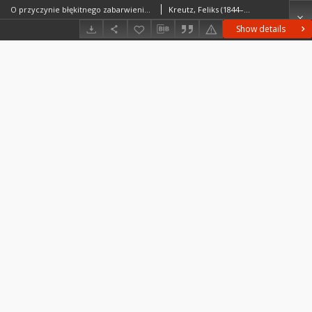
O przyczynie błękitnego zabarwienia soli kuchennej
Kreutz, Feliks (1844–1910)
Show details