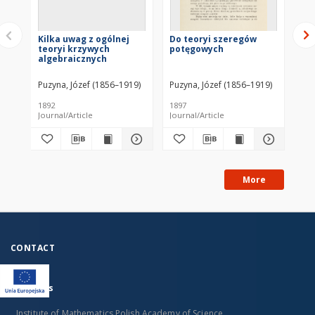
Kilka uwag z ogólnej
Do teoryi szeregów
O 
teoryi krzywych
potęgowych
ut
algebraicznych
dia
ło
Puzyna, Józef (1856–1919)
Puzyna, Józef (1856–1919)
Jen
1892
1897
189
Journal/Article
Journal/Article
Jou
More
CONTACT
Address
Institute of Mathematics Polish Academy of Science