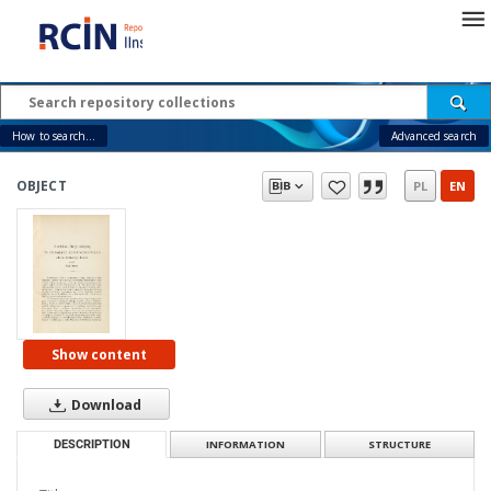
How to search...
Advanced search
OBJECT
PL
EN
Show content
Download
DESCRIPTION
INFORMATION
STRUCTURE