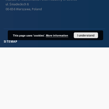
ul. Śniadeckich 8
00-656 Warszawa, Poland
I understand
This page uses 'cookies'.
More information
SITEMAP
Main page
Collections
Books
Periodicals
Mathematical tables
Photographs