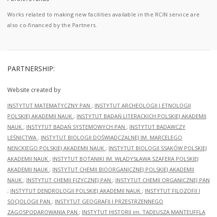
Works related to making new facilities available in the RCIN service are
also co-financed by the Partners.
PARTNERSHIP:
Website created by
INSTYTUT MATEMATYCZNY PAN
;
INSTYTUT ARCHEOLOGII I ETNOLOGII
POLSKIEJ AKADEMII NAUK
;
INSTYTUT BADAŃ LITERACKICH POLSKIEJ AKADEMII
NAUK
;
INSTYTUT BADAŃ SYSTEMOWYCH PAN
;
INSTYTUT BADAWCZY
LEŚNICTWA
;
INSTYTUT BIOLOGII DOŚWIADCZALNEJ IM. MARCELEGO
NENCKIEGO POLSKIEJ AKADEMII NAUK
;
INSTYTUT BIOLOGII SSAKÓW POLSKIEJ
AKADEMII NAUK
;
INSTYTUT BOTANIKI IM. WŁADYSŁAWA SZAFERA POLSKIEJ
AKADEMII NAUK
;
INSTYTUT CHEMII BIOORGANICZNEJ POLSKIEJ AKADEMII
NAUK
;
INSTYTUT CHEMII FIZYCZNEJ PAN
;
INSTYTUT CHEMII ORGANICZNEJ PAN
;
INSTYTUT DENDROLOGII POLSKIEJ AKADEMII NAUK
;
INSTYTUT FILOZOFII I
SOCJOLOGII PAN
;
INSTYTUT GEOGRAFII I PRZESTRZENNEGO
ZAGOSPODAROWANIA PAN
;
INSTYTUT HISTORII im. TADEUSZA MANTEUFFLA