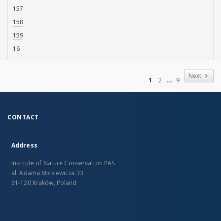
157
158
159
16
of
Next
1
2
9
CONTACT
Address
Institute of Nature Conservation PAS
al. Adama Mickiewicza 33
31-120 Kraków, Poland