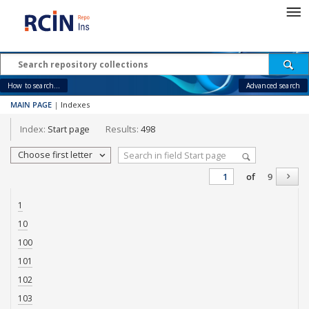
How to search...
Advanced search
MAIN PAGE
|
Indexes
Index:
Start page
Results:
498
Choose first letter
of
9
1
10
100
101
102
103