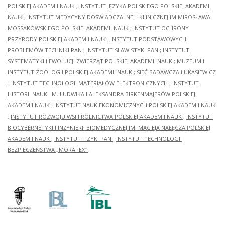
POLSKIEJ AKADEMII NAUK
;
INSTYTUT JĘZYKA POLSKIEGO POLSKIEJ AKADEMII
NAUK
;
INSTYTUT MEDYCYNY DOŚWIADCZALNEJ I KLINICZNEJ IM.MIROSŁAWA
MOSSAKOWSKIEGO POLSKIEJ AKADEMII NAUK
;
INSTYTUT OCHRONY
PRZYRODY POLSKIEJ AKADEMII NAUK
;
INSTYTUT PODSTAWOWYCH
PROBLEMÓW TECHNIKI PAN
;
INSTYTUT SLAWISTYKI PAN
;
INSTYTUT
SYSTEMATYKI I EWOLUCJI ZWIERZĄT POLSKIEJ AKADEMII NAUK
;
MUZEUM I
INSTYTUT ZOOLOGII POLSKIEJ AKADEMII NAUK
;
SIEĆ BADAWCZA ŁUKASIEWICZ
- INSTYTUT TECHNOLOGII MATERIAŁÓW ELEKTRONICZNYCH
;
INSTYTUT
HISTORII NAUKI IM. LUDWIKA I ALEKSANDRA BIRKENMAJERÓW POLSKIEJ
AKADEMII NAUK
;
INSTYTUT NAUK EKONOMICZNYCH POLSKIEJ AKADEMII NAUK
;
INSTYTUT ROZWOJU WSI I ROLNICTWA POLSKIEJ AKADEMII NAUK
;
INSTYTUT
BIOCYBERNETYKI I INŻYNIERII BIOMEDYCZNEJ IM. MACIEJA NAŁĘCZA POLSKIEJ
AKADEMII NAUK
;
INSTYTUT FIZYKI PAN
;
INSTYTUT TECHNOLOGII
BEZPIECZEŃSTWA „MORATEX”
;