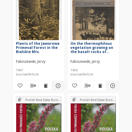
Plants of the Jaworowa
On the thermophilous
Primeval Forest in the
vegetation growing on
Bialskie Mts.
the basalt rocks of
Góra Krzyżowa near
Strzegom
Fabiszewski, Jerzy
Fabiszewski, Jerzy
1967
1963
Journal/Article
Journal/Article
Polish Red Data Book of Plants : Pteridophytes and flowering plants
Polish Red Data Book of Plants : Pteridophytes and flowering plants