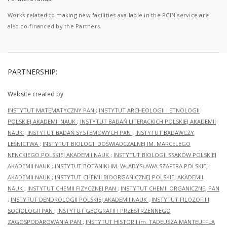
Works related to making new facilities available in the RCIN service are
also co-financed by the Partners.
PARTNERSHIP:
Website created by
INSTYTUT MATEMATYCZNY PAN
;
INSTYTUT ARCHEOLOGII I ETNOLOGII
POLSKIEJ AKADEMII NAUK
;
INSTYTUT BADAŃ LITERACKICH POLSKIEJ AKADEMII
NAUK
;
INSTYTUT BADAŃ SYSTEMOWYCH PAN
;
INSTYTUT BADAWCZY
LEŚNICTWA
;
INSTYTUT BIOLOGII DOŚWIADCZALNEJ IM. MARCELEGO
NENCKIEGO POLSKIEJ AKADEMII NAUK
;
INSTYTUT BIOLOGII SSAKÓW POLSKIEJ
AKADEMII NAUK
;
INSTYTUT BOTANIKI IM. WŁADYSŁAWA SZAFERA POLSKIEJ
AKADEMII NAUK
;
INSTYTUT CHEMII BIOORGANICZNEJ POLSKIEJ AKADEMII
NAUK
;
INSTYTUT CHEMII FIZYCZNEJ PAN
;
INSTYTUT CHEMII ORGANICZNEJ PAN
;
INSTYTUT DENDROLOGII POLSKIEJ AKADEMII NAUK
;
INSTYTUT FILOZOFII I
SOCJOLOGII PAN
;
INSTYTUT GEOGRAFII I PRZESTRZENNEGO
ZAGOSPODAROWANIA PAN
;
INSTYTUT HISTORII im. TADEUSZA MANTEUFFLA