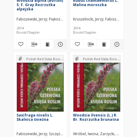
Woodsia alpina (Bolton)
Rubus chamaemorus L.
S. F. Gray Rozrzutka
Malina moroszka
alpejska
Fabiszewski, Jerzy
Piękoś-Mirkowa, Halina
Kruszelnicki, Jerzy
Fabiszewski, Jerzy
2014
2014
Book/Chapter
Book/Chapter
Polish Red Data Book of Plants : Pteridophytes and flowering plants
Polish Red Data Book of Plants : Pteridophytes and flowering plants
Saxifraga nivalis L.
Woodsia ilvensis (L.) R.
Skalnica śnieżna
Br. Rozrzutka brunatna
Fabiszewski, Jerzy
Szczęśniak, Ewa
Wróbel, Iwona
Malicki, Marek
Zarzycki, Kazimierz
F