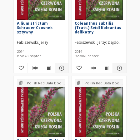
Allium strictum
Coleanthus subtilis
Schrader Czosnek
(Tratt.) Seidl Koleantus
sztywny
delikatny
Fabiszewski, Jerzy
Fabiszewski, Jerzy
Dajdok, Zygmunt
2014
2014
Book/Chapter
Book/Chapter
Polish Red Data Book of Plants : Pteridophytes and flowering plants
Polish Red Data Book of Plants : Pteridophytes and flowering plants