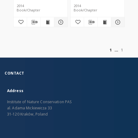
2014
2014
Book/Chapter
Book/Chapter
of
1
1
CONTACT
Address
Institute of Nature Conservation PAS
al. Adama Mickiewicza 33
31-120 Kraków, Poland