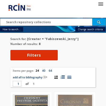
How to search...
Change search criteria
Search for:
[Creator = "Fabiszewski, Jerzy"]
Number of results:
8
Filters
Items per page:
24
40
64
add all to bibliography
of
1