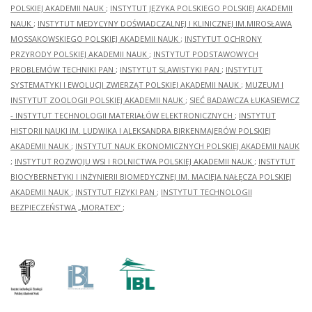
POLSKIEJ AKADEMII NAUK
;
INSTYTUT JĘZYKA POLSKIEGO POLSKIEJ AKADEMII
NAUK
;
INSTYTUT MEDYCYNY DOŚWIADCZALNEJ I KLINICZNEJ IM.MIROSŁAWA
MOSSAKOWSKIEGO POLSKIEJ AKADEMII NAUK
;
INSTYTUT OCHRONY
PRZYRODY POLSKIEJ AKADEMII NAUK
;
INSTYTUT PODSTAWOWYCH
PROBLEMÓW TECHNIKI PAN
;
INSTYTUT SLAWISTYKI PAN
;
INSTYTUT
SYSTEMATYKI I EWOLUCJI ZWIERZĄT POLSKIEJ AKADEMII NAUK
;
MUZEUM I
INSTYTUT ZOOLOGII POLSKIEJ AKADEMII NAUK
;
SIEĆ BADAWCZA ŁUKASIEWICZ
- INSTYTUT TECHNOLOGII MATERIAŁÓW ELEKTRONICZNYCH
;
INSTYTUT
HISTORII NAUKI IM. LUDWIKA I ALEKSANDRA BIRKENMAJERÓW POLSKIEJ
AKADEMII NAUK
;
INSTYTUT NAUK EKONOMICZNYCH POLSKIEJ AKADEMII NAUK
;
INSTYTUT ROZWOJU WSI I ROLNICTWA POLSKIEJ AKADEMII NAUK
;
INSTYTUT
BIOCYBERNETYKI I INŻYNIERII BIOMEDYCZNEJ IM. MACIEJA NAŁĘCZA POLSKIEJ
AKADEMII NAUK
;
INSTYTUT FIZYKI PAN
;
INSTYTUT TECHNOLOGII
BEZPIECZEŃSTWA „MORATEX”
;