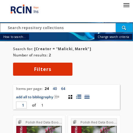
How to search...
Change search criteria
Search for:
[Creator = "Malicki, Marek"]
Number of results:
2
Filters
Items per page:
24
40
64
add all to bibliography
of
1
Polish Red Data Book of Plants : Pteridophytes and flowering plants
Polish Red Data Book of Plants : Pteridophytes and flowering plants