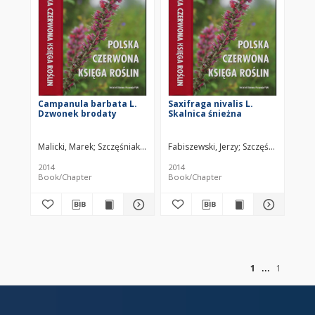
Campanula barbata L.
Saxifraga nivalis L.
Dzwonek brodaty
Skalnica śnieżna
Malicki, Marek
Szczęśniak, Ewa
Fabiszewski, Jerzy
Szczęśniak, Ewa
M
2014
2014
Book/Chapter
Book/Chapter
of
1
1