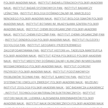
POLSKIEJ AKADEMII NAUK
;
INSTYTUT BADAŃ LITERACKICH POLSKIEJ AKADEMII
NAUK
;
INSTYTUT BADAŃ SYSTEMOWYCH PAN
;
INSTYTUT BADAWCZY
LEŚNICTWA
;
INSTYTUT BIOLOGII DOŚWIADCZALNEJ IM. MARCELEGO
NENCKIEGO POLSKIEJ AKADEMII NAUK
;
INSTYTUT BIOLOGII SSAKÓW POLSKIEJ
AKADEMII NAUK
;
INSTYTUT BOTANIKI IM. WŁADYSŁAWA SZAFERA POLSKIEJ
AKADEMII NAUK
;
INSTYTUT CHEMII BIOORGANICZNEJ POLSKIEJ AKADEMII
NAUK
;
INSTYTUT CHEMII FIZYCZNEJ PAN
;
INSTYTUT CHEMII ORGANICZNEJ PAN
;
INSTYTUT DENDROLOGII POLSKIEJ AKADEMII NAUK
;
INSTYTUT FILOZOFII I
SOCJOLOGII PAN
;
INSTYTUT GEOGRAFII I PRZESTRZENNEGO
ZAGOSPODAROWANIA PAN
;
INSTYTUT HISTORII im. TADEUSZA MANTEUFFLA
POLSKIEJ AKADEMII NAUK
;
INSTYTUT JĘZYKA POLSKIEGO POLSKIEJ AKADEMII
NAUK
;
INSTYTUT MEDYCYNY DOŚWIADCZALNEJ I KLINICZNEJ IM.MIROSŁAWA
MOSSAKOWSKIEGO POLSKIEJ AKADEMII NAUK
;
INSTYTUT OCHRONY
PRZYRODY POLSKIEJ AKADEMII NAUK
;
INSTYTUT PODSTAWOWYCH
PROBLEMÓW TECHNIKI PAN
;
INSTYTUT SLAWISTYKI PAN
;
INSTYTUT
SYSTEMATYKI I EWOLUCJI ZWIERZĄT POLSKIEJ AKADEMII NAUK
;
MUZEUM I
INSTYTUT ZOOLOGII POLSKIEJ AKADEMII NAUK
;
SIEĆ BADAWCZA ŁUKASIEWICZ
- INSTYTUT TECHNOLOGII MATERIAŁÓW ELEKTRONICZNYCH
;
INSTYTUT
HISTORII NAUKI IM. LUDWIKA I ALEKSANDRA BIRKENMAJERÓW POLSKIEJ
AKADEMII NAUK
;
INSTYTUT NAUK EKONOMICZNYCH POLSKIEJ AKADEMII NAUK