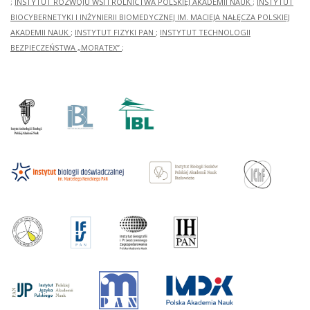
;
INSTYTUT ROZWOJU WSI I ROLNICTWA POLSKIEJ AKADEMII NAUK
;
INSTYTUT
BIOCYBERNETYKI I INŻYNIERII BIOMEDYCZNEJ IM. MACIEJA NAŁĘCZA POLSKIEJ
AKADEMII NAUK
;
INSTYTUT FIZYKI PAN
;
INSTYTUT TECHNOLOGII
BEZPIECZEŃSTWA „MORATEX”
;