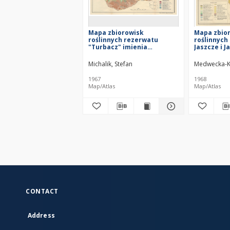
Mapa zbiorowisk
Mapa zbio
roślinnych rezerwatu
roślinnych
"Turbacz" imienia
Jaszcze i 
Władysława Orkana w
1963-1964
Gorcach 1964
Michalik, Stefan
Medwecka-K
1967
1968
Map/Atlas
Map/Atlas
CONTACT
Address