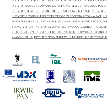
INSTYTUT MATEMATYCZNY PAN
;
INSTYTUT ARCHEOLOGII I ETNOLOGII PO
INSTYTUT BIOLOGII DOŚWIADCZALNEJ IM. MARCELEGO NENCKIEGO POLSKI
INSTYTUT CHEMII BIOORGANICZNEJ POLSKIEJ AKADEMII NAUK
;
INSTYTUT C
INSTYTUT GEOGRAFII I PRZESTRZENNEGO ZAGOSPODAROWANIA PAN
;
IN
DOŚWIADCZALNEJ I KLINICZNEJ IM.MIROSŁAWA MOSSAKOWSKIEGO POLSKI
SLAWISTYKI PAN
;
INSTYTUT SYSTEMATYKI I EWOLUCJI ZWIERZĄT POLSKIEJ
ELEKTRONICZNYCH
;
INSTYTUT HISTORII NAUKI IM. LUDWIKA I ALEKSAND
AKADEMII NAUK
;
INSTYTUT BIOCYBERNETYKI I INŻYNIERII BIOMEDYCZNEJ I