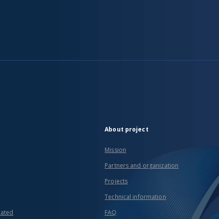
About project
Mission
Partners and organization
Projects
Technical information
eated
FAQ