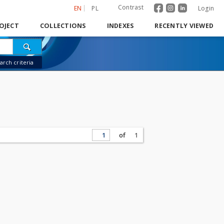
Contrast
EN
PL
Login
OJECT
COLLECTIONS
INDEXES
RECENTLY VIEWED
rch criteria
of
1