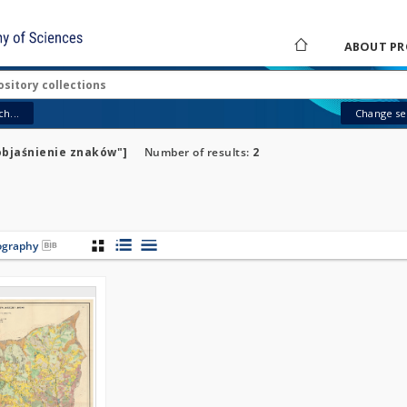
ABOUT PR
h...
Change sea
objaśnienie znaków"]
Number of results:
2
iography