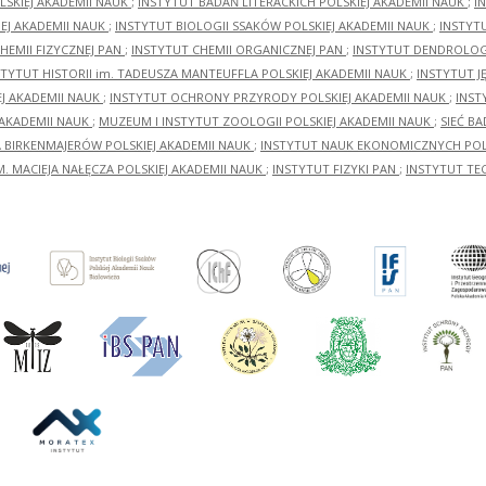
LSKIEJ AKADEMII NAUK
;
INSTYTUT BADAŃ LITERACKICH POLSKIEJ AKADEMII NAUK
;
I
EJ AKADEMII NAUK
;
INSTYTUT BIOLOGII SSAKÓW POLSKIEJ AKADEMII NAUK
;
INSTYT
HEMII FIZYCZNEJ PAN
;
INSTYTUT CHEMII ORGANICZNEJ PAN
;
INSTYTUT DENDROLOGI
STYTUT HISTORII im. TADEUSZA MANTEUFFLA POLSKIEJ AKADEMII NAUK
;
INSTYTUT J
EJ AKADEMII NAUK
;
INSTYTUT OCHRONY PRZYRODY POLSKIEJ AKADEMII NAUK
;
INST
 AKADEMII NAUK
;
MUZEUM I INSTYTUT ZOOLOGII POLSKIEJ AKADEMII NAUK
;
SIEĆ B
RA BIRKENMAJERÓW POLSKIEJ AKADEMII NAUK
;
INSTYTUT NAUK EKONOMICZNYCH POLS
M. MACIEJA NAŁĘCZA POLSKIEJ AKADEMII NAUK
;
INSTYTUT FIZYKI PAN
;
INSTYTUT TE