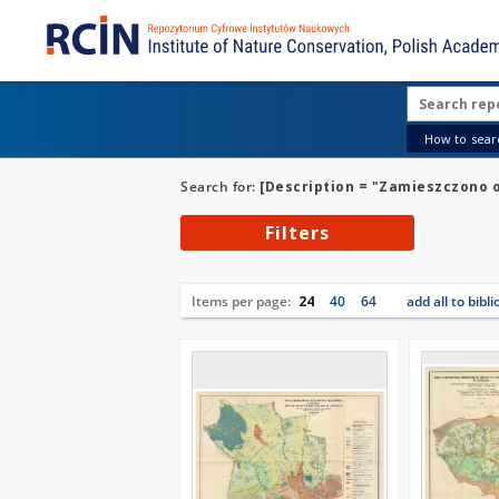
How to searc
Search for:
[Description = "Zamieszczono 
Filters
Items per page:
24
40
64
add all to bibl