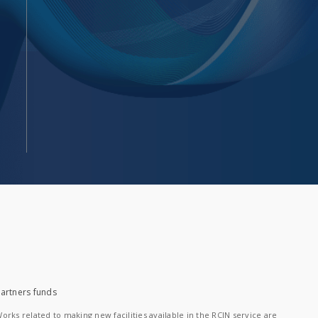
artners funds
orks related to making new facilities available in the RCIN service are