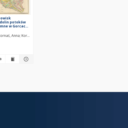
rowisk
 dolin potoków
Jamne w Gorcach
ornaś, Anna
Kornaś, Jan