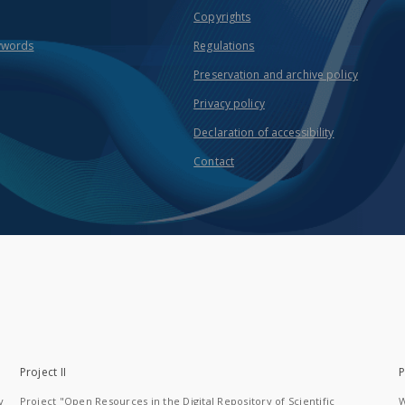
Copyrights
ywords
Regulations
Preservation and archive policy
Privacy policy
Declaration of accessibility
Contact
Project II
P
y
Project "Open Resources in the Digital Repository of Scientific
W