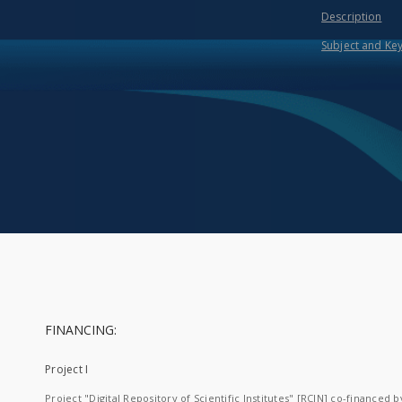
Description
Subject and Ke
FINANCING:
Project I
Project "Digital Repository of Scientific Institutes" [RCIN] co-financed b