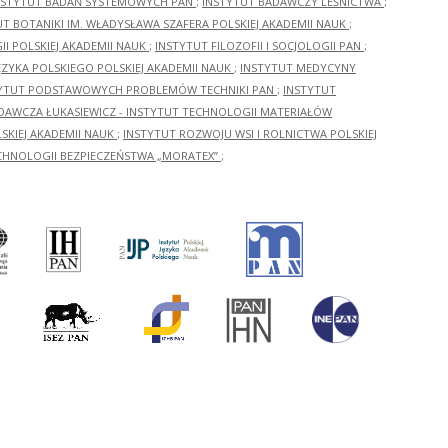
NSTYTUT BADAŃ SYSTEMOWYCH PAN
;
INSTYTUT BADAWCZY LEŚNICTWA
;
UT BOTANIKI IM. WŁADYSŁAWA SZAFERA POLSKIEJ AKADEMII NAUK
;
I POLSKIEJ AKADEMII NAUK
;
INSTYTUT FILOZOFII I SOCJOLOGII PAN
;
ĘZYKA POLSKIEGO POLSKIEJ AKADEMII NAUK
;
INSTYTUT MEDYCYNY
YTUT PODSTAWOWYCH PROBLEMÓW TECHNIKI PAN
;
INSTYTUT
ADAWCZA ŁUKASIEWICZ - INSTYTUT TECHNOLOGII MATERIAŁÓW
KIEJ AKADEMII NAUK
;
INSTYTUT ROZWOJU WSI I ROLNICTWA POLSKIEJ
CHNOLOGII BEZPIECZEŃSTWA „MORATEX”
;