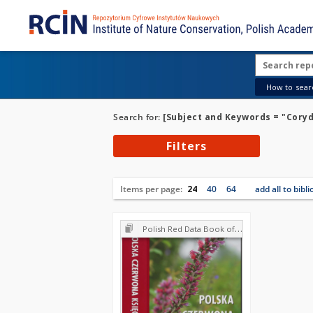
How to searc
Search for:
[Subject and Keywords = "Coryd
Filters
Items per page:
24
40
64
add all to bibl
Polish Red Data Book of Plants : Pteridophytes and flowering plants