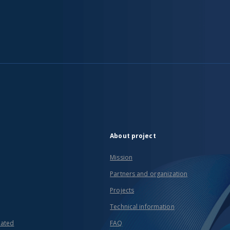
About project
Mission
Partners and organization
Projects
Technical information
eated
FAQ