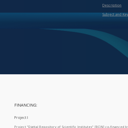
Description
Subject and Ke
FINANCING:
Project I
Project "Digital Repository of Scientific Institutes" [RCIN] co-financed b