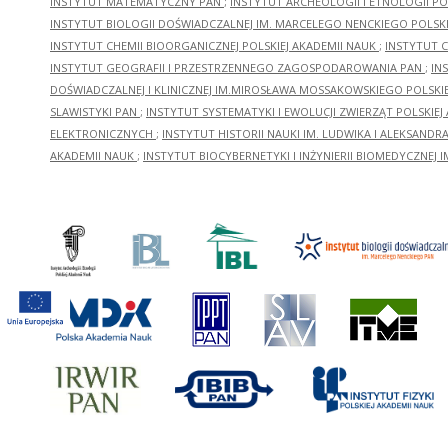
INSTYTUT MATEMATYCZNY PAN
;
INSTYTUT ARCHEOLOGII I ETNOLOGII PO
INSTYTUT BIOLOGII DOŚWIADCZALNEJ IM. MARCELEGO NENCKIEGO POLSKI
INSTYTUT CHEMII BIOORGANICZNEJ POLSKIEJ AKADEMII NAUK
;
INSTYTUT C
INSTYTUT GEOGRAFII I PRZESTRZENNEGO ZAGOSPODAROWANIA PAN
;
IN
DOŚWIADCZALNEJ I KLINICZNEJ IM.MIROSŁAWA MOSSAKOWSKIEGO POLSKI
SLAWISTYKI PAN
;
INSTYTUT SYSTEMATYKI I EWOLUCJI ZWIERZĄT POLSKIEJ
ELEKTRONICZNYCH
;
INSTYTUT HISTORII NAUKI IM. LUDWIKA I ALEKSAND
AKADEMII NAUK
;
INSTYTUT BIOCYBERNETYKI I INŻYNIERII BIOMEDYCZNEJ I