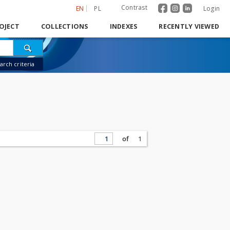
Contrast
EN
PL
Login
OJECT
COLLECTIONS
INDEXES
RECENTLY VIEWED
rch criteria
of
1