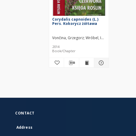
Corydalis capnoides (L.)
Pers. Kokorycz żółtawa
Vončina, Grzegorz
Wróbel, Iwona
2014
Book/Chapter
CONTACT
Address