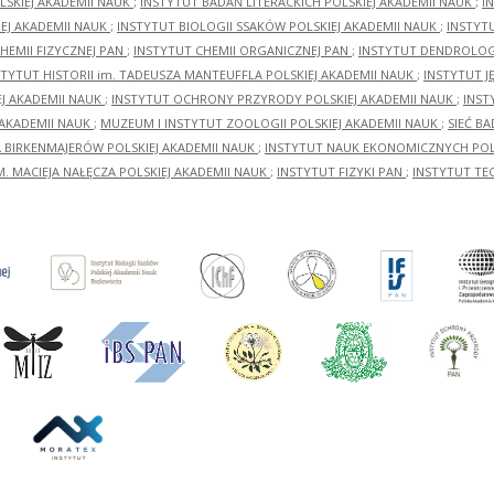
LSKIEJ AKADEMII NAUK
;
INSTYTUT BADAŃ LITERACKICH POLSKIEJ AKADEMII NAUK
;
I
EJ AKADEMII NAUK
;
INSTYTUT BIOLOGII SSAKÓW POLSKIEJ AKADEMII NAUK
;
INSTYT
HEMII FIZYCZNEJ PAN
;
INSTYTUT CHEMII ORGANICZNEJ PAN
;
INSTYTUT DENDROLOGI
STYTUT HISTORII im. TADEUSZA MANTEUFFLA POLSKIEJ AKADEMII NAUK
;
INSTYTUT J
EJ AKADEMII NAUK
;
INSTYTUT OCHRONY PRZYRODY POLSKIEJ AKADEMII NAUK
;
INST
 AKADEMII NAUK
;
MUZEUM I INSTYTUT ZOOLOGII POLSKIEJ AKADEMII NAUK
;
SIEĆ B
RA BIRKENMAJERÓW POLSKIEJ AKADEMII NAUK
;
INSTYTUT NAUK EKONOMICZNYCH POLS
M. MACIEJA NAŁĘCZA POLSKIEJ AKADEMII NAUK
;
INSTYTUT FIZYKI PAN
;
INSTYTUT TE