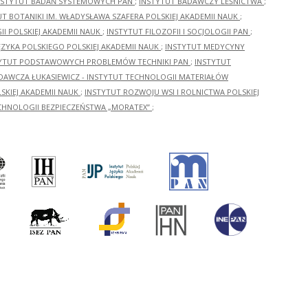
NSTYTUT BADAŃ SYSTEMOWYCH PAN
;
INSTYTUT BADAWCZY LEŚNICTWA
;
UT BOTANIKI IM. WŁADYSŁAWA SZAFERA POLSKIEJ AKADEMII NAUK
;
I POLSKIEJ AKADEMII NAUK
;
INSTYTUT FILOZOFII I SOCJOLOGII PAN
;
ĘZYKA POLSKIEGO POLSKIEJ AKADEMII NAUK
;
INSTYTUT MEDYCYNY
YTUT PODSTAWOWYCH PROBLEMÓW TECHNIKI PAN
;
INSTYTUT
ADAWCZA ŁUKASIEWICZ - INSTYTUT TECHNOLOGII MATERIAŁÓW
KIEJ AKADEMII NAUK
;
INSTYTUT ROZWOJU WSI I ROLNICTWA POLSKIEJ
CHNOLOGII BEZPIECZEŃSTWA „MORATEX”
;