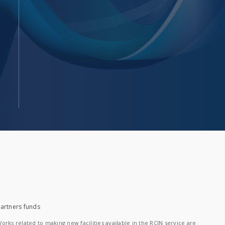
artners funds
orks related to making new facilities available in the RCIN service are