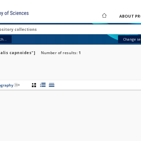
ABOUT PR
h...
Change sea
alis capnoides"]
Number of results:
1
iography