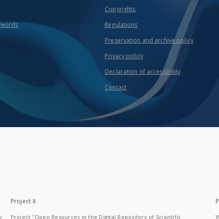
Copyrights
ywords
Regulations
Preservation and archive policy
Privacy policy
Declaration of accessibility
Contact
Project II
P
y
Project "Open Resources in the Digital Repository of Scientific
W