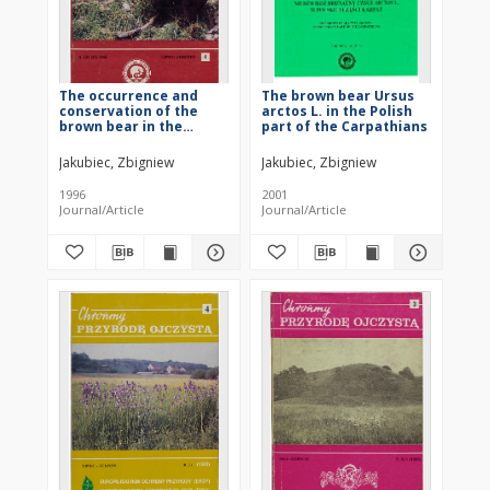
The occurrence and
The brown bear Ursus
conservation of the
arctos L. in the Polish
brown bear in the
part of the Carpathians
Beskid Żywiecki
Mountains
Jakubiec, Zbigniew
Jakubiec, Zbigniew
1996
2001
Journal/Article
Journal/Article