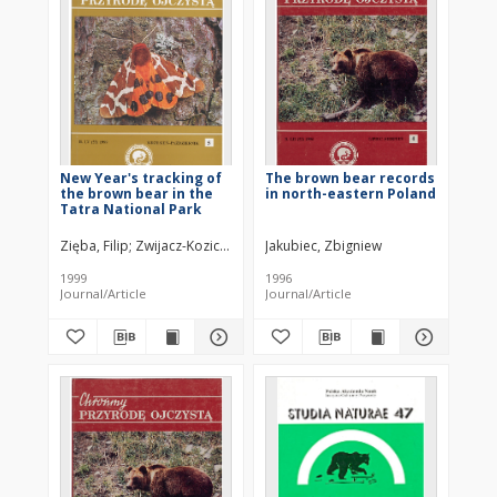
New Year's tracking of
The brown bear records
the brown bear in the
in north-eastern Poland
Tatra National Park
Zięba, Filip
Zwijacz-Kozica, Tomasz
Jakubiec, Zbigniew
1999
1996
Journal/Article
Journal/Article