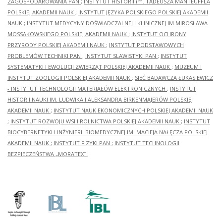
ZAGOSPODAROWANIA PAN
;
INSTYTUT HISTORII im. TADEUSZA MANTEUFFLA
POLSKIEJ AKADEMII NAUK
;
INSTYTUT JĘZYKA POLSKIEGO POLSKIEJ AKADEMII
NAUK
;
INSTYTUT MEDYCYNY DOŚWIADCZALNEJ I KLINICZNEJ IM.MIROSŁAWA
MOSSAKOWSKIEGO POLSKIEJ AKADEMII NAUK
;
INSTYTUT OCHRONY
PRZYRODY POLSKIEJ AKADEMII NAUK
;
INSTYTUT PODSTAWOWYCH
PROBLEMÓW TECHNIKI PAN
;
INSTYTUT SLAWISTYKI PAN
;
INSTYTUT
SYSTEMATYKI I EWOLUCJI ZWIERZĄT POLSKIEJ AKADEMII NAUK
;
MUZEUM I
INSTYTUT ZOOLOGII POLSKIEJ AKADEMII NAUK
;
SIEĆ BADAWCZA ŁUKASIEWICZ
- INSTYTUT TECHNOLOGII MATERIAŁÓW ELEKTRONICZNYCH
;
INSTYTUT
HISTORII NAUKI IM. LUDWIKA I ALEKSANDRA BIRKENMAJERÓW POLSKIEJ
AKADEMII NAUK
;
INSTYTUT NAUK EKONOMICZNYCH POLSKIEJ AKADEMII NAUK
;
INSTYTUT ROZWOJU WSI I ROLNICTWA POLSKIEJ AKADEMII NAUK
;
INSTYTUT
BIOCYBERNETYKI I INŻYNIERII BIOMEDYCZNEJ IM. MACIEJA NAŁĘCZA POLSKIEJ
AKADEMII NAUK
;
INSTYTUT FIZYKI PAN
;
INSTYTUT TECHNOLOGII
BEZPIECZEŃSTWA „MORATEX”
;