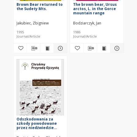
Brown Bear returned to
The brown bear, Ursus
the Sudety Mts.
arctos, L. in the Gorce
mountain range
Jakubiec, Zbigniew
Bodziarczyk, Jan
1995
1986
Journal/Article
Journal/Article
Odszkodowania za
szkody powodowane
przez niedźwiedzie
brunatne w
województwie