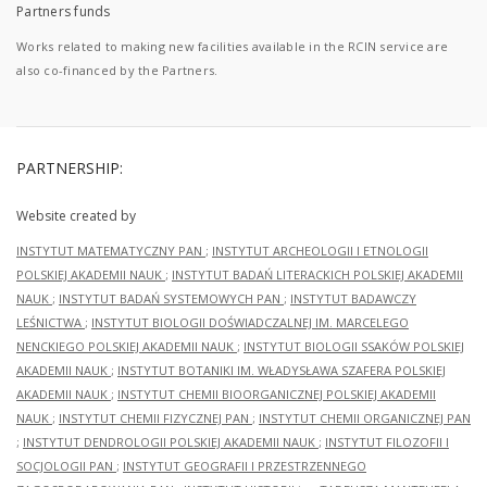
Partners funds
Works related to making new facilities available in the RCIN service are
also co-financed by the Partners.
PARTNERSHIP:
Website created by
INSTYTUT MATEMATYCZNY PAN
;
INSTYTUT ARCHEOLOGII I ETNOLOGII
POLSKIEJ AKADEMII NAUK
;
INSTYTUT BADAŃ LITERACKICH POLSKIEJ AKADEMII
NAUK
;
INSTYTUT BADAŃ SYSTEMOWYCH PAN
;
INSTYTUT BADAWCZY
LEŚNICTWA
;
INSTYTUT BIOLOGII DOŚWIADCZALNEJ IM. MARCELEGO
NENCKIEGO POLSKIEJ AKADEMII NAUK
;
INSTYTUT BIOLOGII SSAKÓW POLSKIEJ
AKADEMII NAUK
;
INSTYTUT BOTANIKI IM. WŁADYSŁAWA SZAFERA POLSKIEJ
AKADEMII NAUK
;
INSTYTUT CHEMII BIOORGANICZNEJ POLSKIEJ AKADEMII
NAUK
;
INSTYTUT CHEMII FIZYCZNEJ PAN
;
INSTYTUT CHEMII ORGANICZNEJ PAN
;
INSTYTUT DENDROLOGII POLSKIEJ AKADEMII NAUK
;
INSTYTUT FILOZOFII I
SOCJOLOGII PAN
;
INSTYTUT GEOGRAFII I PRZESTRZENNEGO