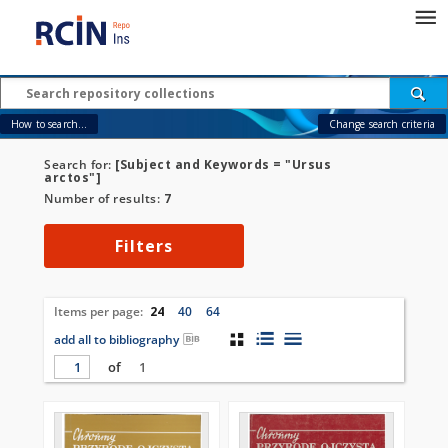
How to search...
Change search criteria
Search for:
[Subject and Keywords = "Ursus
arctos"]
Number of results:
7
Filters
Items per page:
24
40
64
add all to bibliography
of
1