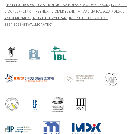
;
INSTYTUT ROZWOJU WSI I ROLNICTWA POLSKIEJ AKADEMII NAUK
;
INSTYTUT
BIOCYBERNETYKI I INŻYNIERII BIOMEDYCZNEJ IM. MACIEJA NAŁĘCZA POLSKIEJ
AKADEMII NAUK
;
INSTYTUT FIZYKI PAN
;
INSTYTUT TECHNOLOGII
BEZPIECZEŃSTWA „MORATEX”
;