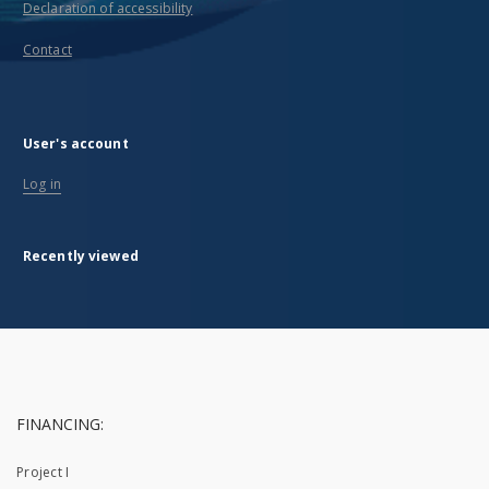
Declaration of accessibility
Contact
User's account
Log in
Recently viewed
FINANCING:
Project I