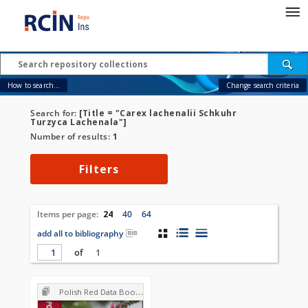
How to search...
Change search criteria
Search for:
[Title = "Carex lachenalii Schkuhr
Turzyca Lachenala"]
Number of results:
1
Filters
Items per page:
24
40
64
add all to bibliography
of
1
Polish Red Data Book of Plants : Pteridophytes and flowering plants