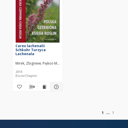
Carex lachenalii
Schkuhr Turzyca
Lachenala
Mirek, Zbigniew
Piękoś-Mirkowa, Halina
2014
Book/Chapter
of
1
1