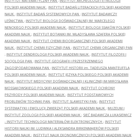
INSTYTUT MATEMATYCZNY PAN
;
INSTYTUT ARCHEOLOGII I ETNOLOGII
POLSKIEJ AKADEMII NAUK
;
INSTYTUT BADAŃ LITERACKICH POLSKIEJ AKADEMII
NAUK
;
INSTYTUT BADAŃ SYSTEMOWYCH PAN
;
INSTYTUT BADAWCZY
LEŚNICTWA
;
INSTYTUT BIOLOGII DOŚWIADCZALNEJ IM. MARCELEGO
NENCKIEGO POLSKIEJ AKADEMII NAUK
;
INSTYTUT BIOLOGII SSAKÓW POLSKIEJ
AKADEMII NAUK
;
INSTYTUT BOTANIKI IM. WŁADYSŁAWA SZAFERA POLSKIEJ
AKADEMII NAUK
;
INSTYTUT CHEMII BIOORGANICZNEJ POLSKIEJ AKADEMII
NAUK
;
INSTYTUT CHEMII FIZYCZNEJ PAN
;
INSTYTUT CHEMII ORGANICZNEJ PAN
;
INSTYTUT DENDROLOGII POLSKIEJ AKADEMII NAUK
;
INSTYTUT FILOZOFII I
SOCJOLOGII PAN
;
INSTYTUT GEOGRAFII I PRZESTRZENNEGO
ZAGOSPODAROWANIA PAN
;
INSTYTUT HISTORII im. TADEUSZA MANTEUFFLA
POLSKIEJ AKADEMII NAUK
;
INSTYTUT JĘZYKA POLSKIEGO POLSKIEJ AKADEMII
NAUK
;
INSTYTUT MEDYCYNY DOŚWIADCZALNEJ I KLINICZNEJ IM.MIROSŁAWA
MOSSAKOWSKIEGO POLSKIEJ AKADEMII NAUK
;
INSTYTUT OCHRONY
PRZYRODY POLSKIEJ AKADEMII NAUK
;
INSTYTUT PODSTAWOWYCH
PROBLEMÓW TECHNIKI PAN
;
INSTYTUT SLAWISTYKI PAN
;
INSTYTUT
SYSTEMATYKI I EWOLUCJI ZWIERZĄT POLSKIEJ AKADEMII NAUK
;
MUZEUM I
INSTYTUT ZOOLOGII POLSKIEJ AKADEMII NAUK
;
SIEĆ BADAWCZA ŁUKASIEWICZ
- INSTYTUT TECHNOLOGII MATERIAŁÓW ELEKTRONICZNYCH
;
INSTYTUT
HISTORII NAUKI IM. LUDWIKA I ALEKSANDRA BIRKENMAJERÓW POLSKIEJ
AKADEMII NAUK
;
INSTYTUT NAUK EKONOMICZNYCH POLSKIEJ AKADEMII NAUK