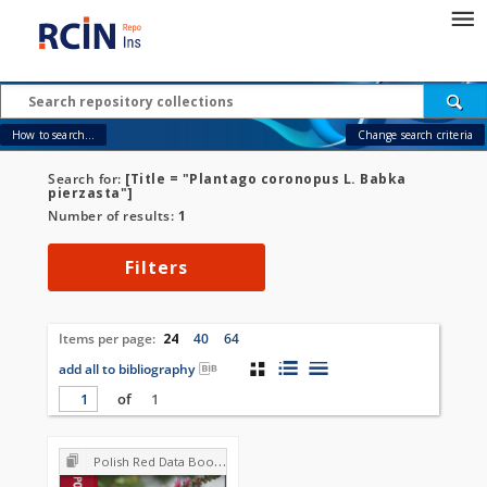
How to search...
Change search criteria
Search for:
[Title = "Plantago coronopus L. Babka
pierzasta"]
Number of results:
1
Filters
Items per page:
24
40
64
add all to bibliography
of
1
Polish Red Data Book of Plants : Pteridophytes and flowering plants