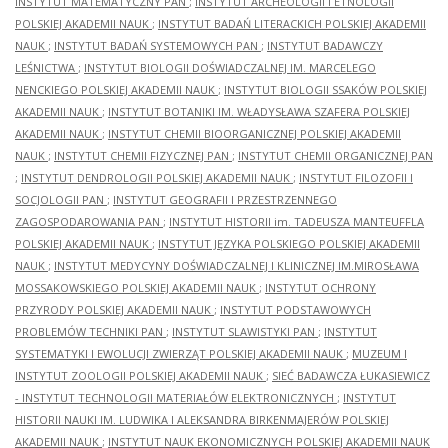
INSTYTUT MATEMATYCZNY PAN
;
INSTYTUT ARCHEOLOGII I ETNOLOGII
POLSKIEJ AKADEMII NAUK
;
INSTYTUT BADAŃ LITERACKICH POLSKIEJ AKADEMII
NAUK
;
INSTYTUT BADAŃ SYSTEMOWYCH PAN
;
INSTYTUT BADAWCZY
LEŚNICTWA
;
INSTYTUT BIOLOGII DOŚWIADCZALNEJ IM. MARCELEGO
NENCKIEGO POLSKIEJ AKADEMII NAUK
;
INSTYTUT BIOLOGII SSAKÓW POLSKIEJ
AKADEMII NAUK
;
INSTYTUT BOTANIKI IM. WŁADYSŁAWA SZAFERA POLSKIEJ
AKADEMII NAUK
;
INSTYTUT CHEMII BIOORGANICZNEJ POLSKIEJ AKADEMII
NAUK
;
INSTYTUT CHEMII FIZYCZNEJ PAN
;
INSTYTUT CHEMII ORGANICZNEJ PAN
;
INSTYTUT DENDROLOGII POLSKIEJ AKADEMII NAUK
;
INSTYTUT FILOZOFII I
SOCJOLOGII PAN
;
INSTYTUT GEOGRAFII I PRZESTRZENNEGO
ZAGOSPODAROWANIA PAN
;
INSTYTUT HISTORII im. TADEUSZA MANTEUFFLA
POLSKIEJ AKADEMII NAUK
;
INSTYTUT JĘZYKA POLSKIEGO POLSKIEJ AKADEMII
NAUK
;
INSTYTUT MEDYCYNY DOŚWIADCZALNEJ I KLINICZNEJ IM.MIROSŁAWA
MOSSAKOWSKIEGO POLSKIEJ AKADEMII NAUK
;
INSTYTUT OCHRONY
PRZYRODY POLSKIEJ AKADEMII NAUK
;
INSTYTUT PODSTAWOWYCH
PROBLEMÓW TECHNIKI PAN
;
INSTYTUT SLAWISTYKI PAN
;
INSTYTUT
SYSTEMATYKI I EWOLUCJI ZWIERZĄT POLSKIEJ AKADEMII NAUK
;
MUZEUM I
INSTYTUT ZOOLOGII POLSKIEJ AKADEMII NAUK
;
SIEĆ BADAWCZA ŁUKASIEWICZ
- INSTYTUT TECHNOLOGII MATERIAŁÓW ELEKTRONICZNYCH
;
INSTYTUT
HISTORII NAUKI IM. LUDWIKA I ALEKSANDRA BIRKENMAJERÓW POLSKIEJ
AKADEMII NAUK
;
INSTYTUT NAUK EKONOMICZNYCH POLSKIEJ AKADEMII NAUK