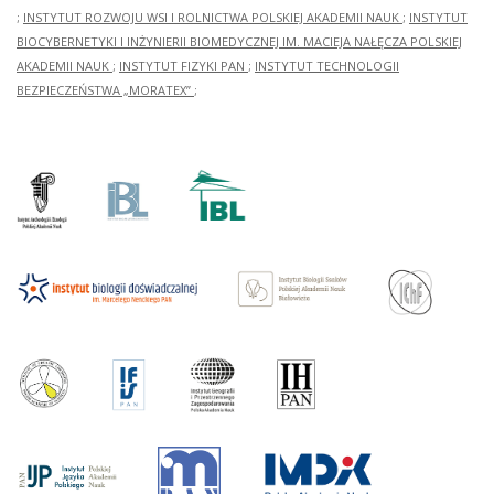
;
INSTYTUT ROZWOJU WSI I ROLNICTWA POLSKIEJ AKADEMII NAUK
;
INSTYTUT
BIOCYBERNETYKI I INŻYNIERII BIOMEDYCZNEJ IM. MACIEJA NAŁĘCZA POLSKIEJ
AKADEMII NAUK
;
INSTYTUT FIZYKI PAN
;
INSTYTUT TECHNOLOGII
BEZPIECZEŃSTWA „MORATEX”
;