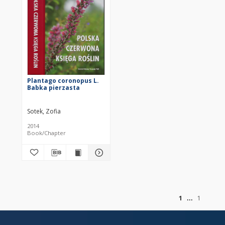
Plantago coronopus L.
Babka pierzasta
Sotek, Zofia
2014
Book/Chapter
of
1
1