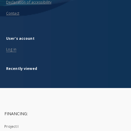
Declaration of accessibility
Contact
User's account
Log in
Recently viewed
FINANCING:
Project I