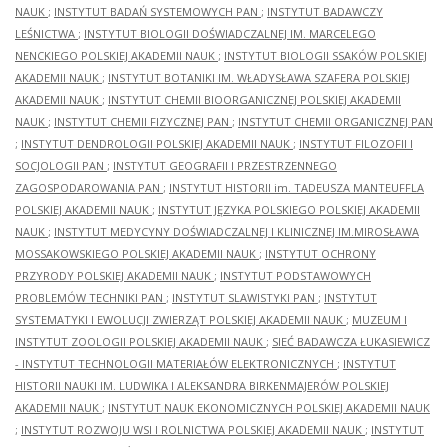
NAUK
;
INSTYTUT BADAŃ SYSTEMOWYCH PAN
;
INSTYTUT BADAWCZY
LEŚNICTWA
;
INSTYTUT BIOLOGII DOŚWIADCZALNEJ IM. MARCELEGO
NENCKIEGO POLSKIEJ AKADEMII NAUK
;
INSTYTUT BIOLOGII SSAKÓW POLSKIEJ
AKADEMII NAUK
;
INSTYTUT BOTANIKI IM. WŁADYSŁAWA SZAFERA POLSKIEJ
AKADEMII NAUK
;
INSTYTUT CHEMII BIOORGANICZNEJ POLSKIEJ AKADEMII
NAUK
;
INSTYTUT CHEMII FIZYCZNEJ PAN
;
INSTYTUT CHEMII ORGANICZNEJ PAN
;
INSTYTUT DENDROLOGII POLSKIEJ AKADEMII NAUK
;
INSTYTUT FILOZOFII I
SOCJOLOGII PAN
;
INSTYTUT GEOGRAFII I PRZESTRZENNEGO
ZAGOSPODAROWANIA PAN
;
INSTYTUT HISTORII im. TADEUSZA MANTEUFFLA
POLSKIEJ AKADEMII NAUK
;
INSTYTUT JĘZYKA POLSKIEGO POLSKIEJ AKADEMII
NAUK
;
INSTYTUT MEDYCYNY DOŚWIADCZALNEJ I KLINICZNEJ IM.MIROSŁAWA
MOSSAKOWSKIEGO POLSKIEJ AKADEMII NAUK
;
INSTYTUT OCHRONY
PRZYRODY POLSKIEJ AKADEMII NAUK
;
INSTYTUT PODSTAWOWYCH
PROBLEMÓW TECHNIKI PAN
;
INSTYTUT SLAWISTYKI PAN
;
INSTYTUT
SYSTEMATYKI I EWOLUCJI ZWIERZĄT POLSKIEJ AKADEMII NAUK
;
MUZEUM I
INSTYTUT ZOOLOGII POLSKIEJ AKADEMII NAUK
;
SIEĆ BADAWCZA ŁUKASIEWICZ
- INSTYTUT TECHNOLOGII MATERIAŁÓW ELEKTRONICZNYCH
;
INSTYTUT
HISTORII NAUKI IM. LUDWIKA I ALEKSANDRA BIRKENMAJERÓW POLSKIEJ
AKADEMII NAUK
;
INSTYTUT NAUK EKONOMICZNYCH POLSKIEJ AKADEMII NAUK
;
INSTYTUT ROZWOJU WSI I ROLNICTWA POLSKIEJ AKADEMII NAUK
;
INSTYTUT