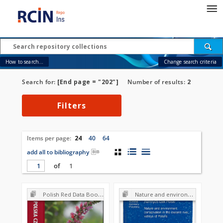
How to search...
Change search criteria
Search for:
[End page = "202"]
Number of results:
2
Filters
Items per page:
24
40
64
add all to bibliography
of
1
Polish Red Data Book of Plants : Pteridophytes and flowering plants
Nature and environment conservation in the lowland river valleys of Poland