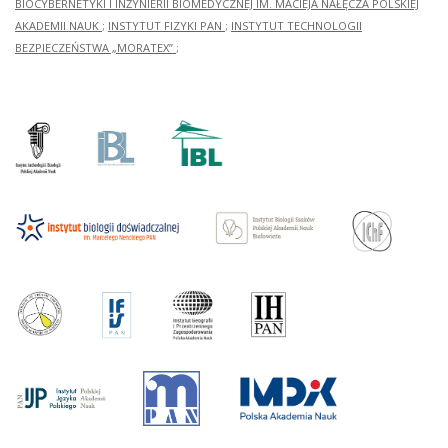
BIOCYBERNETYKI I INŻYNIERII BIOMEDYCZNEJ IM. MACIEJA NAŁĘCZA POLSKIEJ
AKADEMII NAUK
;
INSTYTUT FIZYKI PAN
;
INSTYTUT TECHNOLOGII
BEZPIECZEŃSTWA „MORATEX”
;