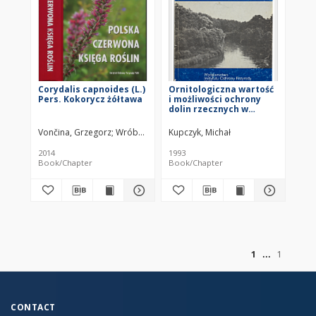
Corydalis capnoides (L.)
Ornitologiczna wartość
Pers. Kokorycz żółtawa
i możliwości ochrony
dolin rzecznych w
Wielkopolsce
Vončina, Grzegorz
Wróbel, Iwona
Kupczyk, Michał
2014
1993
Book/Chapter
Book/Chapter
of
1
1
CONTACT