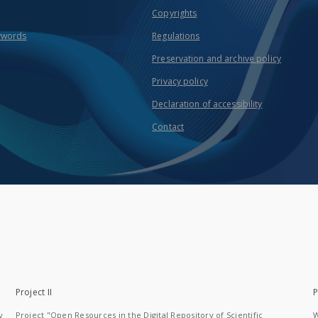
Copyrights
ywords
Regulations
Preservation and archive policy
Privacy policy
Declaration of accessibility
Contact
Project II
P
y
Project "Open Resources in the Digital Repository of Scientific
W