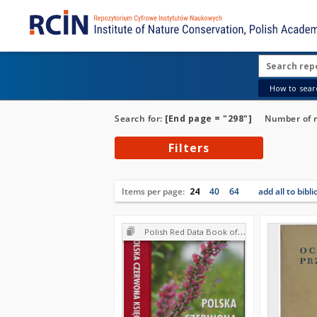
How to searc
Search for:
[End page = "298"]
Number of r
Filters
Items per page:
24
40
64
add all to bibl
Polish Red Data Book of Plants : Pteridophytes and flowering plants