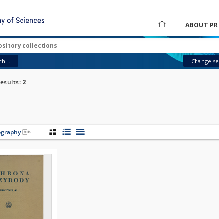
ABOUT PR
h...
Change sea
esults:
2
iography