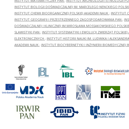
INSTYTUT MATEMATYCZNY PAN
;
INSTYTUT ARCHEOLOGII I ETNOLOGII PO
INSTYTUT BIOLOGII DOŚWIADCZALNEJ IM. MARCELEGO NENCKIEGO POLSKI
INSTYTUT CHEMII BIOORGANICZNEJ POLSKIEJ AKADEMII NAUK
;
INSTYTUT C
INSTYTUT GEOGRAFII I PRZESTRZENNEGO ZAGOSPODAROWANIA PAN
;
IN
DOŚWIADCZALNEJ I KLINICZNEJ IM.MIROSŁAWA MOSSAKOWSKIEGO POLSKI
SLAWISTYKI PAN
;
INSTYTUT SYSTEMATYKI I EWOLUCJI ZWIERZĄT POLSKIEJ
ELEKTRONICZNYCH
;
INSTYTUT HISTORII NAUKI IM. LUDWIKA I ALEKSAND
AKADEMII NAUK
;
INSTYTUT BIOCYBERNETYKI I INŻYNIERII BIOMEDYCZNEJ I