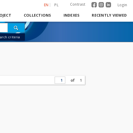
Contrast
EN
PL
Login
OJECT
COLLECTIONS
INDEXES
RECENTLY VIEWED
rch criteria
of
1