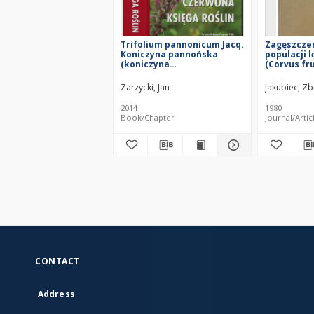
Trifolium pannonicum Jacq.
Zagęszczen
Koniczyna pannońska
populacji 
(koniczyna
(Corvus fru
wielkogłówkowa)
krajobrazi
Wielkopols
Zarzycki, Jan
Jakubiec, Zb
2014
1980
Book/Chapter
Journal/Artic
CONTACT
Address