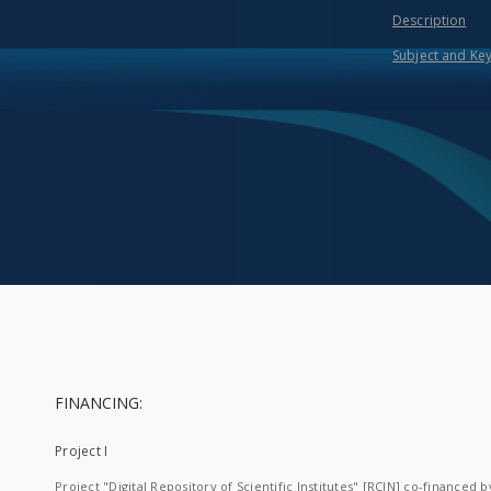
Description
Subject and Ke
FINANCING:
Project I
Project "Digital Repository of Scientific Institutes" [RCIN] co-financed b