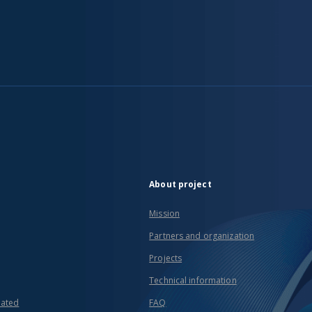
About project
Mission
Partners and organization
Projects
Technical information
eated
FAQ