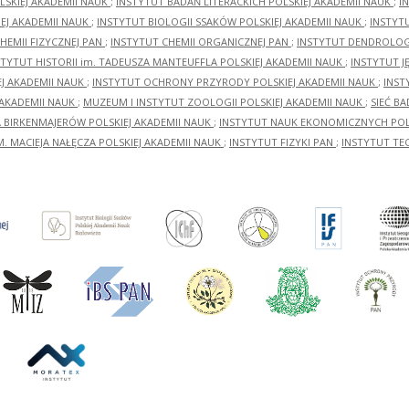
LSKIEJ AKADEMII NAUK
;
INSTYTUT BADAŃ LITERACKICH POLSKIEJ AKADEMII NAUK
;
I
EJ AKADEMII NAUK
;
INSTYTUT BIOLOGII SSAKÓW POLSKIEJ AKADEMII NAUK
;
INSTYT
HEMII FIZYCZNEJ PAN
;
INSTYTUT CHEMII ORGANICZNEJ PAN
;
INSTYTUT DENDROLOGI
STYTUT HISTORII im. TADEUSZA MANTEUFFLA POLSKIEJ AKADEMII NAUK
;
INSTYTUT J
EJ AKADEMII NAUK
;
INSTYTUT OCHRONY PRZYRODY POLSKIEJ AKADEMII NAUK
;
INST
 AKADEMII NAUK
;
MUZEUM I INSTYTUT ZOOLOGII POLSKIEJ AKADEMII NAUK
;
SIEĆ B
RA BIRKENMAJERÓW POLSKIEJ AKADEMII NAUK
;
INSTYTUT NAUK EKONOMICZNYCH POLS
M. MACIEJA NAŁĘCZA POLSKIEJ AKADEMII NAUK
;
INSTYTUT FIZYKI PAN
;
INSTYTUT TE