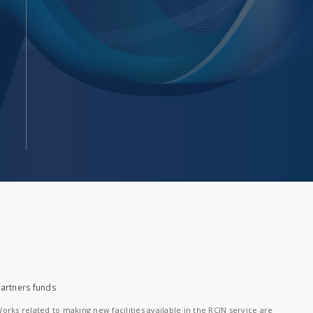
artners funds
orks related to making new facilities available in the RCIN service are