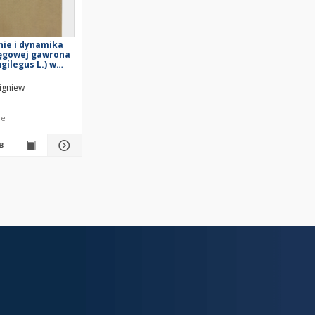
ie i dynamika
lęgowej gawrona
gilegus L.) w
e rolniczym
ki
igniew
le