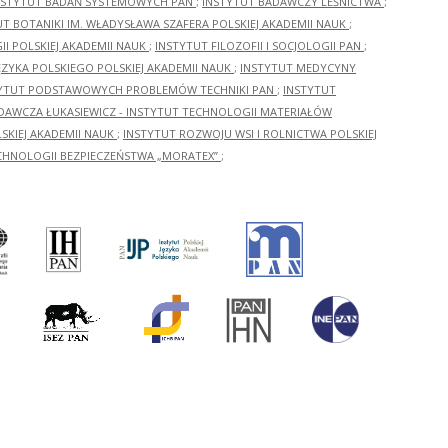
NSTYTUT BADAŃ SYSTEMOWYCH PAN
;
INSTYTUT BADAWCZY LEŚNICTWA
;
UT BOTANIKI IM. WŁADYSŁAWA SZAFERA POLSKIEJ AKADEMII NAUK
;
I POLSKIEJ AKADEMII NAUK
;
INSTYTUT FILOZOFII I SOCJOLOGII PAN
;
ĘZYKA POLSKIEGO POLSKIEJ AKADEMII NAUK
;
INSTYTUT MEDYCYNY
YTUT PODSTAWOWYCH PROBLEMÓW TECHNIKI PAN
;
INSTYTUT
ADAWCZA ŁUKASIEWICZ - INSTYTUT TECHNOLOGII MATERIAŁÓW
KIEJ AKADEMII NAUK
;
INSTYTUT ROZWOJU WSI I ROLNICTWA POLSKIEJ
CHNOLOGII BEZPIECZEŃSTWA „MORATEX”
;