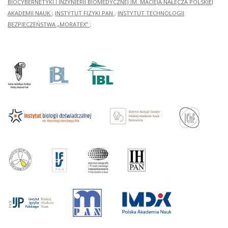
BIOCYBERNETYKI I INŻYNIERII BIOMEDYCZNEJ IM. MACIEJA NAŁĘCZA POLSKIEJ
AKADEMII NAUK
;
INSTYTUT FIZYKI PAN
;
INSTYTUT TECHNOLOGII
BEZPIECZEŃSTWA „MORATEX”
;