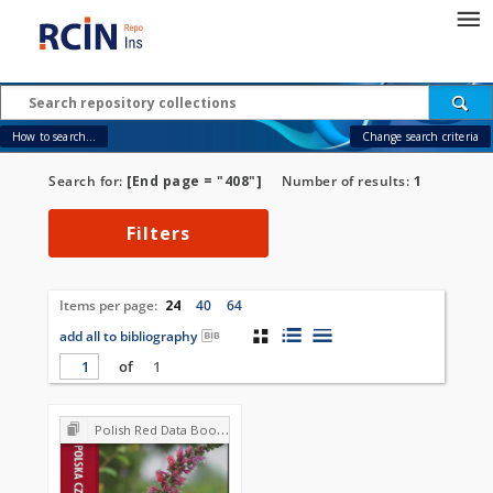
How to search...
Change search criteria
Search for:
[End page = "408"]
Number of results:
1
Filters
Items per page:
24
40
64
add all to bibliography
of
1
Polish Red Data Book of Plants : Pteridophytes and flowering plants