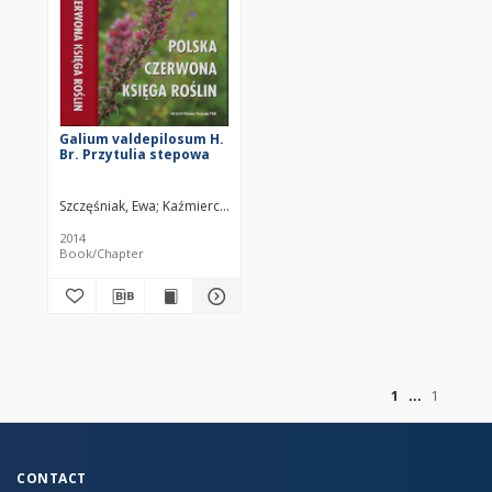
Galium valdepilosum H.
Br. Przytulia stepowa
Szczęśniak, Ewa
Kaźmierczakowa, Róża (1939– )
2014
Book/Chapter
of
1
1
CONTACT