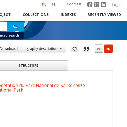
Contrast
EN
PL
Login
OJECT
COLLECTIONS
INDEXES
RECENTLY VIEWED
nced search
Download bibliography description
PL
EN
STRUCTURE
gétation du Parc National de Karkonosze
tional Park