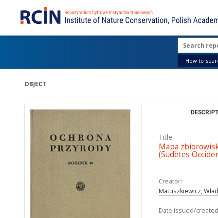
How to searc
OBJECT
DESCRIPT
Title:
Mapa zbiorowisk
(Sudètes Occiden
Creator:
Matuszkiewicz, Wła
Date issued/created