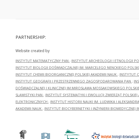
PARTNERSHIP:
Website created by
INSTYTUT MATEMATYCZNY PAN
;
INSTYTUT ARCHEOLOGII I ETNOLOGII PO
INSTYTUT BIOLOGII DOŚWIADCZALNEJ IM. MARCELEGO NENCKIEGO POLSKI
INSTYTUT CHEMII BIOORGANICZNEJ POLSKIEJ AKADEMII NAUK
;
INSTYTUT C
INSTYTUT GEOGRAFII I PRZESTRZENNEGO ZAGOSPODAROWANIA PAN
;
IN
DOŚWIADCZALNEJ I KLINICZNEJ IM.MIROSŁAWA MOSSAKOWSKIEGO POLSKI
SLAWISTYKI PAN
;
INSTYTUT SYSTEMATYKI I EWOLUCJI ZWIERZĄT POLSKIEJ
ELEKTRONICZNYCH
;
INSTYTUT HISTORII NAUKI IM. LUDWIKA I ALEKSAND
AKADEMII NAUK
;
INSTYTUT BIOCYBERNETYKI I INŻYNIERII BIOMEDYCZNEJ I