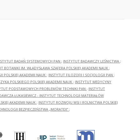
NSTYTUT BADAŃ SYSTEMOWYCH PAN
;
INSTYTUT BADAWCZY LEŚNICTWA
;
UT BOTANIKI IM. WŁADYSŁAWA SZAFERA POLSKIEJ AKADEMII NAUK
;
I POLSKIEJ AKADEMII NAUK
;
INSTYTUT FILOZOFII I SOCJOLOGII PAN
;
ĘZYKA POLSKIEGO POLSKIEJ AKADEMII NAUK
;
INSTYTUT MEDYCYNY
YTUT PODSTAWOWYCH PROBLEMÓW TECHNIKI PAN
;
INSTYTUT
ADAWCZA ŁUKASIEWICZ - INSTYTUT TECHNOLOGII MATERIAŁÓW
KIEJ AKADEMII NAUK
;
INSTYTUT ROZWOJU WSI I ROLNICTWA POLSKIEJ
CHNOLOGII BEZPIECZEŃSTWA „MORATEX”
;