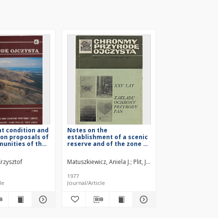
t condition and
Notes on the
on proposals of
establishment of a scenic
unities of the
reserve and of the zone of
d lower level of
protected landscape in
ine forest in the
the lower Narew river
rzysztof
Matuszkiewicz, Aniela J.
Plit, Joanna
Plit, Florian
e National Park
valley
1977
le
Journal/Article