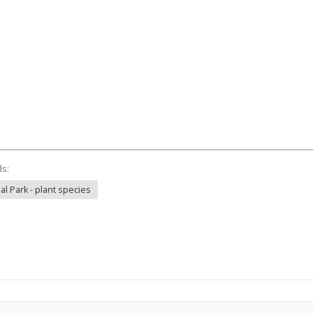
ds:
l Park - plant species