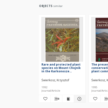
OBJECTS
similar
Rare and protected plant
The presen
species on Mount Chojnik
conservati
in the Karkonosze
plant comm
National Park
plateau an
the subalp
Świerkosz, Krzysztof
Świerkosz, K
Karkonosz
1992
1995
Journal/Article
Journal/Artic