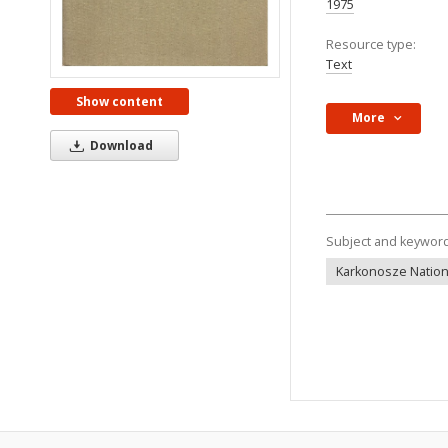
1975
Resource type:
Text
Show content
More
Download
Subject and keywor
Karkonosze Nationa