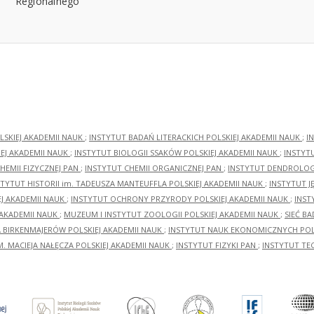
LSKIEJ AKADEMII NAUK
;
INSTYTUT BADAŃ LITERACKICH POLSKIEJ AKADEMII NAUK
;
I
EJ AKADEMII NAUK
;
INSTYTUT BIOLOGII SSAKÓW POLSKIEJ AKADEMII NAUK
;
INSTYT
HEMII FIZYCZNEJ PAN
;
INSTYTUT CHEMII ORGANICZNEJ PAN
;
INSTYTUT DENDROLOGI
STYTUT HISTORII im. TADEUSZA MANTEUFFLA POLSKIEJ AKADEMII NAUK
;
INSTYTUT J
EJ AKADEMII NAUK
;
INSTYTUT OCHRONY PRZYRODY POLSKIEJ AKADEMII NAUK
;
INST
 AKADEMII NAUK
;
MUZEUM I INSTYTUT ZOOLOGII POLSKIEJ AKADEMII NAUK
;
SIEĆ B
RA BIRKENMAJERÓW POLSKIEJ AKADEMII NAUK
;
INSTYTUT NAUK EKONOMICZNYCH POLS
M. MACIEJA NAŁĘCZA POLSKIEJ AKADEMII NAUK
;
INSTYTUT FIZYKI PAN
;
INSTYTUT TE