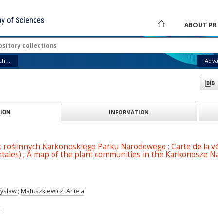
ABOUT PR
h...
Adva
INFORMATION
ION
 roślinnych Karkonoskiego Parku Narodowego ; Carte de la vé
tales) ; A map of the plant communities in the Karkonosze Na
dysław
;
Matuszkiewicz, Aniela
: