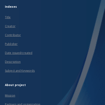
Indexes
Title
Creator
Contributor
Publisher
Date issued/created
Description
Subject and Keywords
About project
Mission
Partners and organization