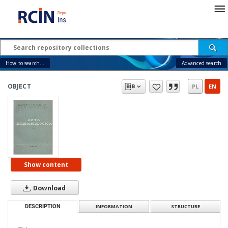
How to search...
Advanced search
OBJECT
PL
EN
Show content
Download
DESCRIPTION
INFORMATION
STRUCTURE