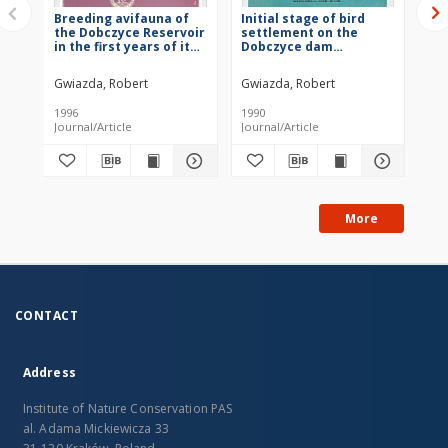
Breeding avifauna of
Initial stage of bird
Nu
the Dobczyce Reservoir
settlement on the
cr
in the first years of its
Dobczyce dam
Pod
existence (after its
reservoir (Vistula
an
filling)
basin, southern Poland)
its
Gwiazda, Robert
Gwiazda, Robert
Gwi
Do
the
1996
1990
199
so
Journal/Article
Journal/Article
Jou
More
CONTACT
Address
Institute of Nature Conservation PAS
al. Adama Mickiewicza 33