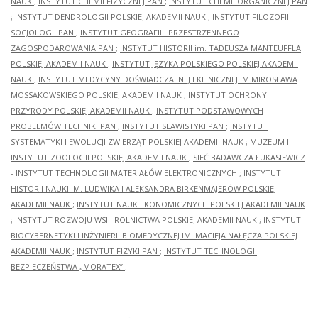
NAUK
;
INSTYTUT CHEMII FIZYCZNEJ PAN
;
INSTYTUT CHEMII ORGANICZNEJ PAN
;
INSTYTUT DENDROLOGII POLSKIEJ AKADEMII NAUK
;
INSTYTUT FILOZOFII I
SOCJOLOGII PAN
;
INSTYTUT GEOGRAFII I PRZESTRZENNEGO
ZAGOSPODAROWANIA PAN
;
INSTYTUT HISTORII im. TADEUSZA MANTEUFFLA
POLSKIEJ AKADEMII NAUK
;
INSTYTUT JĘZYKA POLSKIEGO POLSKIEJ AKADEMII
NAUK
;
INSTYTUT MEDYCYNY DOŚWIADCZALNEJ I KLINICZNEJ IM.MIROSŁAWA
MOSSAKOWSKIEGO POLSKIEJ AKADEMII NAUK
;
INSTYTUT OCHRONY
PRZYRODY POLSKIEJ AKADEMII NAUK
;
INSTYTUT PODSTAWOWYCH
PROBLEMÓW TECHNIKI PAN
;
INSTYTUT SLAWISTYKI PAN
;
INSTYTUT
SYSTEMATYKI I EWOLUCJI ZWIERZĄT POLSKIEJ AKADEMII NAUK
;
MUZEUM I
INSTYTUT ZOOLOGII POLSKIEJ AKADEMII NAUK
;
SIEĆ BADAWCZA ŁUKASIEWICZ
- INSTYTUT TECHNOLOGII MATERIAŁÓW ELEKTRONICZNYCH
;
INSTYTUT
HISTORII NAUKI IM. LUDWIKA I ALEKSANDRA BIRKENMAJERÓW POLSKIEJ
AKADEMII NAUK
;
INSTYTUT NAUK EKONOMICZNYCH POLSKIEJ AKADEMII NAUK
;
INSTYTUT ROZWOJU WSI I ROLNICTWA POLSKIEJ AKADEMII NAUK
;
INSTYTUT
BIOCYBERNETYKI I INŻYNIERII BIOMEDYCZNEJ IM. MACIEJA NAŁĘCZA POLSKIEJ
AKADEMII NAUK
;
INSTYTUT FIZYKI PAN
;
INSTYTUT TECHNOLOGII
BEZPIECZEŃSTWA „MORATEX”
;