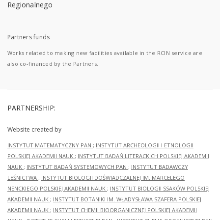
Partners funds
Works related to making new facilities available in the RCIN service are
also co-financed by the Partners.
PARTNERSHIP:
Website created by
INSTYTUT MATEMATYCZNY PAN
;
INSTYTUT ARCHEOLOGII I ETNOLOGII
POLSKIEJ AKADEMII NAUK
;
INSTYTUT BADAŃ LITERACKICH POLSKIEJ AKADEMII
NAUK
;
INSTYTUT BADAŃ SYSTEMOWYCH PAN
;
INSTYTUT BADAWCZY
LEŚNICTWA
;
INSTYTUT BIOLOGII DOŚWIADCZALNEJ IM. MARCELEGO
NENCKIEGO POLSKIEJ AKADEMII NAUK
;
INSTYTUT BIOLOGII SSAKÓW POLSKIEJ
AKADEMII NAUK
;
INSTYTUT BOTANIKI IM. WŁADYSŁAWA SZAFERA POLSKIEJ
AKADEMII NAUK
;
INSTYTUT CHEMII BIOORGANICZNEJ POLSKIEJ AKADEMII