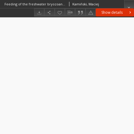
Feeding of the freshwater bryozoan Plumatella fungosa (Pall.). 1. Food composition and particle size selection Odżywianie się słodkowodnego mszywioła Plumatella fungosa (Pall.). 1. Skład pokarmu i selekcja wielkości cząstek pokarmowych
Kamiński, Maciej
Show details