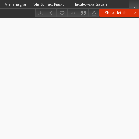
Arenaria graminifolia Schrad. Piaskowiec trawiasty
Jakubowska-Gabara, Janina
Show details