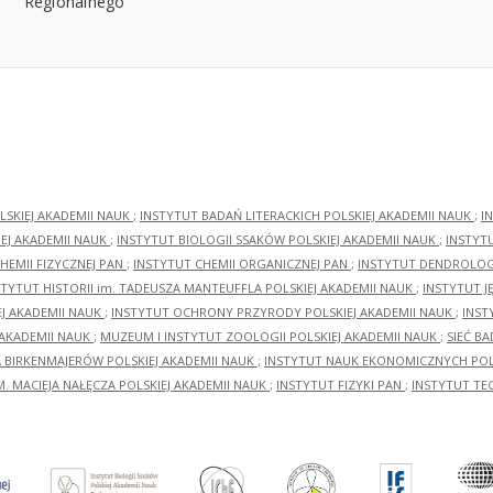
LSKIEJ AKADEMII NAUK
;
INSTYTUT BADAŃ LITERACKICH POLSKIEJ AKADEMII NAUK
;
I
EJ AKADEMII NAUK
;
INSTYTUT BIOLOGII SSAKÓW POLSKIEJ AKADEMII NAUK
;
INSTYT
HEMII FIZYCZNEJ PAN
;
INSTYTUT CHEMII ORGANICZNEJ PAN
;
INSTYTUT DENDROLOGI
STYTUT HISTORII im. TADEUSZA MANTEUFFLA POLSKIEJ AKADEMII NAUK
;
INSTYTUT J
EJ AKADEMII NAUK
;
INSTYTUT OCHRONY PRZYRODY POLSKIEJ AKADEMII NAUK
;
INST
 AKADEMII NAUK
;
MUZEUM I INSTYTUT ZOOLOGII POLSKIEJ AKADEMII NAUK
;
SIEĆ B
RA BIRKENMAJERÓW POLSKIEJ AKADEMII NAUK
;
INSTYTUT NAUK EKONOMICZNYCH POLS
M. MACIEJA NAŁĘCZA POLSKIEJ AKADEMII NAUK
;
INSTYTUT FIZYKI PAN
;
INSTYTUT TE