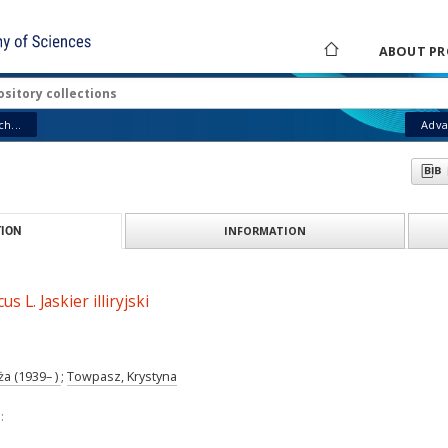
ABOUT PR
h...
Adva
INFORMATION
ION
us L. Jaskier illiryjski
a (1939– )
;
Towpasz, Krystyna
: