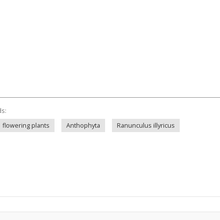
ds:
flowering plants
Anthophyta
Ranunculus illyricus