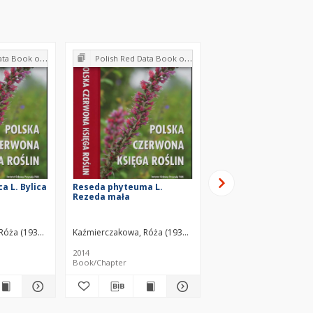
idophytes and flowering plants
Polish Red Data Book of Plants : Pteridophytes and flowering plants
Polish Red Data Book of Plants : Pteridophytes and flow
a L. Bylica
Reseda phyteuma L.
Cochlearia polonica
Rezeda mała
Fröhlich Warzucha p
Róża (1939– )
Kaźmierczakowa, Róża (1939– )
Kaźmierczakowa, Róża (
2014
2014
Book/Chapter
Book/Chapter