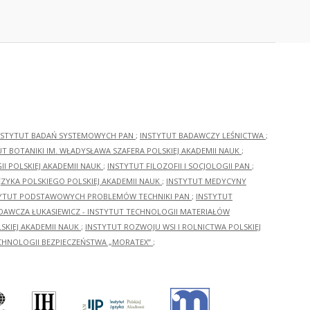
NSTYTUT BADAŃ SYSTEMOWYCH PAN
;
INSTYTUT BADAWCZY LEŚNICTWA
;
UT BOTANIKI IM. WŁADYSŁAWA SZAFERA POLSKIEJ AKADEMII NAUK
;
I POLSKIEJ AKADEMII NAUK
;
INSTYTUT FILOZOFII I SOCJOLOGII PAN
;
ĘZYKA POLSKIEGO POLSKIEJ AKADEMII NAUK
;
INSTYTUT MEDYCYNY
YTUT PODSTAWOWYCH PROBLEMÓW TECHNIKI PAN
;
INSTYTUT
ADAWCZA ŁUKASIEWICZ - INSTYTUT TECHNOLOGII MATERIAŁÓW
KIEJ AKADEMII NAUK
;
INSTYTUT ROZWOJU WSI I ROLNICTWA POLSKIEJ
CHNOLOGII BEZPIECZEŃSTWA „MORATEX”
;