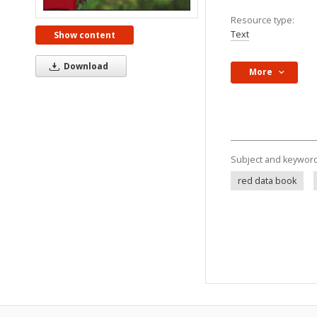
Resource type:
Text
Show content
Download
More
Subject and keywor
red data book