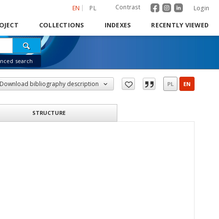
Contrast
EN
PL
Login
OJECT
COLLECTIONS
INDEXES
RECENTLY VIEWED
nced search
Download bibliography description
PL
EN
STRUCTURE