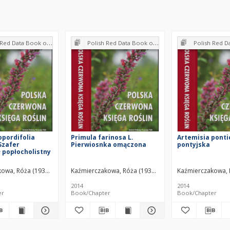
k of Plants : Pteridophytes and flowering plants
Polish Red Data Book of Plants : Pteridophytes and flowering plants
Polish Red Data Book of Plants : Pter
opordifolia
Primula farinosa L.
Artemisia pontic
Szafer
Pierwiosnka omączona
pontyjska
ł popłocholistny
erz
owa, Róża (1939– )
Mirek, Zbigniew
Kaźmierczakowa, Róża (1939– )
Kaźmierczakowa, 
2014
2014
er
Book/Chapter
Book/Chapter