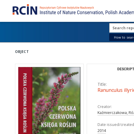
How to searc
OBJECT
DESCRIPT
Title:
Ranunculus illyric
Creator:
Kaźmierczakowa, Róż
Date issued/created
2014