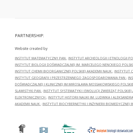
PARTNERSHIP:
Website created by
INSTYTUT MATEMATYCZNY PAN
;
INSTYTUT ARCHEOLOGII I ETNOLOGII PO
INSTYTUT BIOLOGII DOŚWIADCZALNEJ IM. MARCELEGO NENCKIEGO POLSKI
INSTYTUT CHEMII BIOORGANICZNEJ POLSKIEJ AKADEMII NAUK
;
INSTYTUT C
INSTYTUT GEOGRAFII I PRZESTRZENNEGO ZAGOSPODAROWANIA PAN
;
IN
DOŚWIADCZALNEJ I KLINICZNEJ IM.MIROSŁAWA MOSSAKOWSKIEGO POLSKI
SLAWISTYKI PAN
;
INSTYTUT SYSTEMATYKI I EWOLUCJI ZWIERZĄT POLSKIEJ
ELEKTRONICZNYCH
;
INSTYTUT HISTORII NAUKI IM. LUDWIKA I ALEKSAND
AKADEMII NAUK
;
INSTYTUT BIOCYBERNETYKI I INŻYNIERII BIOMEDYCZNEJ I