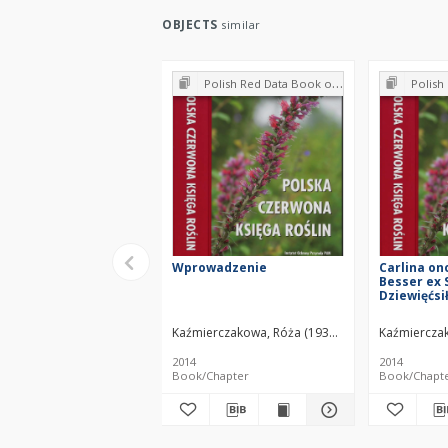
OBJECTS
similar
Polish Red Data Book of Plants : Pteridophytes and flowering plants
Polish Red Data Boo
Wprowadzenie
Carlina on
Besser ex 
Dziewięćsi
Kaźmierczakowa, Róża (1939– )
Zarzycki, Kazimi
Kaźmierczak
2014
2014
Book/Chapter
Book/Chapt