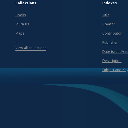
Collections
Indexes
Books
Title
Journals
Creator
Maps
Contributor
...
Publisher
View all collections
Date issued/cr
Description
Subject and Ke