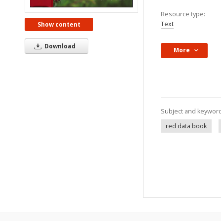
Resource type:
Text
Show content
Download
More
Subject and keywor
red data book