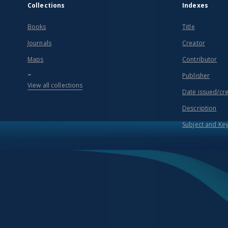
Collections
Indexes
Books
Title
Journals
Creator
Maps
Contributor
...
Publisher
View all collections
Date issued/cr
Description
Subject and Ke