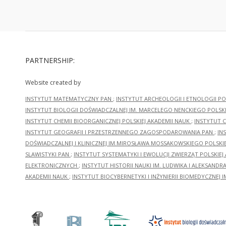
PARTNERSHIP:
Website created by
INSTYTUT MATEMATYCZNY PAN
;
INSTYTUT ARCHEOLOGII I ETNOLOGII PO
INSTYTUT BIOLOGII DOŚWIADCZALNEJ IM. MARCELEGO NENCKIEGO POLSKI
INSTYTUT CHEMII BIOORGANICZNEJ POLSKIEJ AKADEMII NAUK
;
INSTYTUT C
INSTYTUT GEOGRAFII I PRZESTRZENNEGO ZAGOSPODAROWANIA PAN
;
IN
DOŚWIADCZALNEJ I KLINICZNEJ IM.MIROSŁAWA MOSSAKOWSKIEGO POLSKI
SLAWISTYKI PAN
;
INSTYTUT SYSTEMATYKI I EWOLUCJI ZWIERZĄT POLSKIEJ
ELEKTRONICZNYCH
;
INSTYTUT HISTORII NAUKI IM. LUDWIKA I ALEKSAND
AKADEMII NAUK
;
INSTYTUT BIOCYBERNETYKI I INŻYNIERII BIOMEDYCZNEJ I