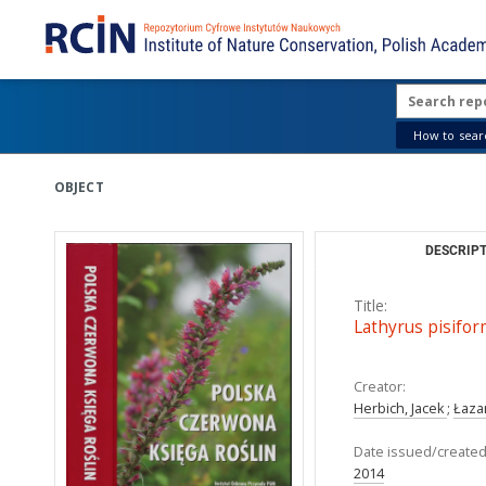
How to searc
OBJECT
DESCRIPT
Title:
Lathyrus pisifor
Creator:
Herbich, Jacek
;
Łaza
Date issued/created
2014