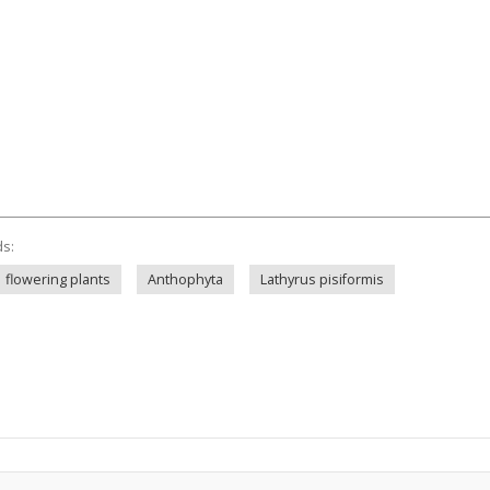
ds:
flowering plants
Anthophyta
Lathyrus pisiformis