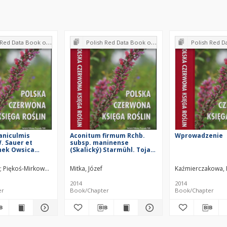
k of Plants : Pteridophytes and flowering plants
Polish Red Data Book of Plants : Pteridophytes and flowering plants
Polish Red Data Book of Plants : Pter
aniculmis
Aconitum firmum Rchb.
Wprowadzenie
W. Sauer et
subsp. maninense
hek Owsica
(Skalický) Starmühl. Tojad
na
mocny maniński
(1977– )
Piękoś-Mirkowa, Halina
Mitka, Józef
Podgórska, Monika
Łazarski, Grzegorz
Kaźmierczakowa, 
2014
2014
er
Book/Chapter
Book/Chapter