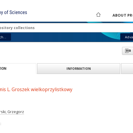
ABOUT PR
h...
Adva
INFORMATION
ION
mis L. Groszek wielkoprzylistkowy
rski, Grzegorz
: