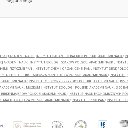
LSKIEJ AKADEMII NAUK
;
INSTYTUT BADAŃ LITERACKICH POLSKIEJ AKADEMII NAUK
;
I
EJ AKADEMII NAUK
;
INSTYTUT BIOLOGII SSAKÓW POLSKIEJ AKADEMII NAUK
;
INSTYT
HEMII FIZYCZNEJ PAN
;
INSTYTUT CHEMII ORGANICZNEJ PAN
;
INSTYTUT DENDROLOGI
STYTUT HISTORII im. TADEUSZA MANTEUFFLA POLSKIEJ AKADEMII NAUK
;
INSTYTUT J
EJ AKADEMII NAUK
;
INSTYTUT OCHRONY PRZYRODY POLSKIEJ AKADEMII NAUK
;
INST
 AKADEMII NAUK
;
MUZEUM I INSTYTUT ZOOLOGII POLSKIEJ AKADEMII NAUK
;
SIEĆ B
RA BIRKENMAJERÓW POLSKIEJ AKADEMII NAUK
;
INSTYTUT NAUK EKONOMICZNYCH POLS
M. MACIEJA NAŁĘCZA POLSKIEJ AKADEMII NAUK
;
INSTYTUT FIZYKI PAN
;
INSTYTUT TE