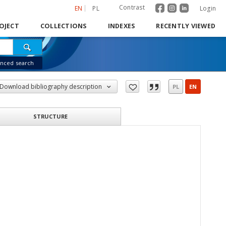
Contrast
EN
PL
Login
OJECT
COLLECTIONS
INDEXES
RECENTLY VIEWED
nced search
Download bibliography description
PL
EN
STRUCTURE