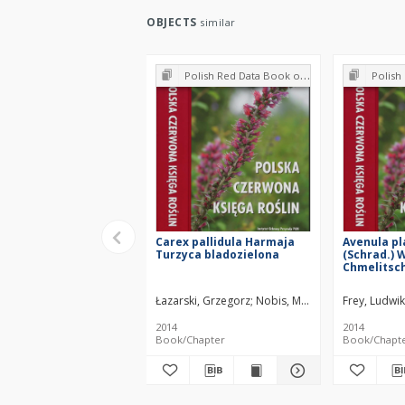
OBJECTS
similar
Polish Red Data Book of Plants : Pteridophytes and flowering plants
Polish Red Data Boo
Carex pallidula Harmaja
Avenula pl
Turzyca bladozielona
(Schrad.) 
Chmelitsc
spłaszczo
Łazarski, Grzegorz
Nobis, Marcin
Kozak, Maciej 
Frey, Ludwik
2014
2014
Book/Chapter
Book/Chapt