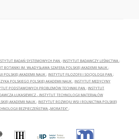
NSTYTUT BADAŃ SYSTEMOWYCH PAN
;
INSTYTUT BADAWCZY LEŚNICTWA
;
UT BOTANIKI IM. WŁADYSŁAWA SZAFERA POLSKIEJ AKADEMII NAUK
;
I POLSKIEJ AKADEMII NAUK
;
INSTYTUT FILOZOFII I SOCJOLOGII PAN
;
ĘZYKA POLSKIEGO POLSKIEJ AKADEMII NAUK
;
INSTYTUT MEDYCYNY
YTUT PODSTAWOWYCH PROBLEMÓW TECHNIKI PAN
;
INSTYTUT
ADAWCZA ŁUKASIEWICZ - INSTYTUT TECHNOLOGII MATERIAŁÓW
KIEJ AKADEMII NAUK
;
INSTYTUT ROZWOJU WSI I ROLNICTWA POLSKIEJ
CHNOLOGII BEZPIECZEŃSTWA „MORATEX”
;