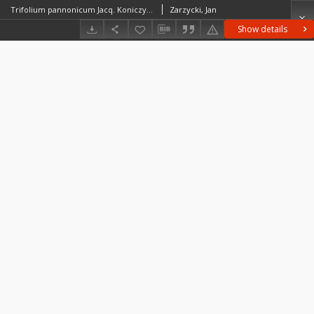
Trifolium pannonicum Jacq. Koniczyna pannońska (koniczyna wielkogłówkowa)
Zarzycki, Jan
Show details