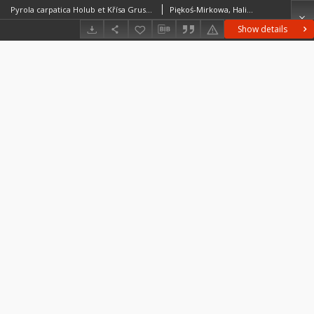
Pyrola carpatica Holub et Křísa Gruszyczka karpacka
Piękoś-Mirkowa, HalinaNowak-Dańda, AnnaDańda, PiotrKuciel, Hanna
Show details