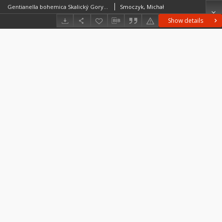
Gentianella bohemica Skalický Goryczuszka czeska (goryczka czeska)
Smoczyk, Michał
Show details