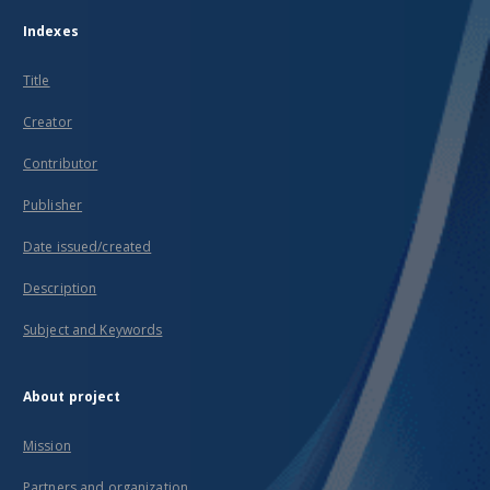
Indexes
Title
Creator
Contributor
Publisher
Date issued/created
Description
Subject and Keywords
About project
Mission
Partners and organization