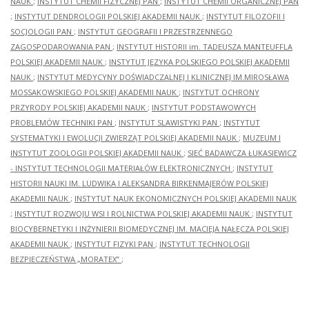
NAUK
;
INSTYTUT CHEMII FIZYCZNEJ PAN
;
INSTYTUT CHEMII ORGANICZNEJ PAN
;
INSTYTUT DENDROLOGII POLSKIEJ AKADEMII NAUK
;
INSTYTUT FILOZOFII I
SOCJOLOGII PAN
;
INSTYTUT GEOGRAFII I PRZESTRZENNEGO
ZAGOSPODAROWANIA PAN
;
INSTYTUT HISTORII im. TADEUSZA MANTEUFFLA
POLSKIEJ AKADEMII NAUK
;
INSTYTUT JĘZYKA POLSKIEGO POLSKIEJ AKADEMII
NAUK
;
INSTYTUT MEDYCYNY DOŚWIADCZALNEJ I KLINICZNEJ IM.MIROSŁAWA
MOSSAKOWSKIEGO POLSKIEJ AKADEMII NAUK
;
INSTYTUT OCHRONY
PRZYRODY POLSKIEJ AKADEMII NAUK
;
INSTYTUT PODSTAWOWYCH
PROBLEMÓW TECHNIKI PAN
;
INSTYTUT SLAWISTYKI PAN
;
INSTYTUT
SYSTEMATYKI I EWOLUCJI ZWIERZĄT POLSKIEJ AKADEMII NAUK
;
MUZEUM I
INSTYTUT ZOOLOGII POLSKIEJ AKADEMII NAUK
;
SIEĆ BADAWCZA ŁUKASIEWICZ
- INSTYTUT TECHNOLOGII MATERIAŁÓW ELEKTRONICZNYCH
;
INSTYTUT
HISTORII NAUKI IM. LUDWIKA I ALEKSANDRA BIRKENMAJERÓW POLSKIEJ
AKADEMII NAUK
;
INSTYTUT NAUK EKONOMICZNYCH POLSKIEJ AKADEMII NAUK
;
INSTYTUT ROZWOJU WSI I ROLNICTWA POLSKIEJ AKADEMII NAUK
;
INSTYTUT
BIOCYBERNETYKI I INŻYNIERII BIOMEDYCZNEJ IM. MACIEJA NAŁĘCZA POLSKIEJ
AKADEMII NAUK
;
INSTYTUT FIZYKI PAN
;
INSTYTUT TECHNOLOGII
BEZPIECZEŃSTWA „MORATEX”
;