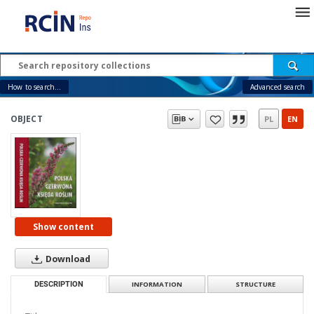
How to search...
Advanced search
OBJECT
PL
EN
Show content
Download
DESCRIPTION
INFORMATION
STRUCTURE