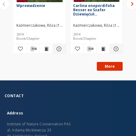
Wprowadzenie
Carlina onopordifolia
Pr
Besser ex Szafer
Pi
Dziewięćsił
popłocholistny
Kaźmierczakowa, Róża (1939– )
Zarzycki, Kazimierz
Kaźmierczakowa, Róża (1939– )
Mirek, Zbigniew
Kaź
2014
2014
201
Book/Chapter
Book/Chapter
Bo
More
CONTACT
Address
Institute of Nature Conservation PAS
al. Adama Mickiewicza 33