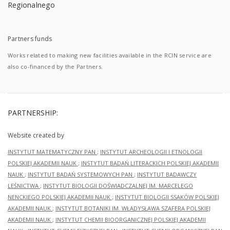
Partners funds
Works related to making new facilities available in the RCIN service are
also co-financed by the Partners.
PARTNERSHIP:
Website created by
INSTYTUT MATEMATYCZNY PAN
;
INSTYTUT ARCHEOLOGII I ETNOLOGII
POLSKIEJ AKADEMII NAUK
;
INSTYTUT BADAŃ LITERACKICH POLSKIEJ AKADEMII
NAUK
;
INSTYTUT BADAŃ SYSTEMOWYCH PAN
;
INSTYTUT BADAWCZY
LEŚNICTWA
;
INSTYTUT BIOLOGII DOŚWIADCZALNEJ IM. MARCELEGO
NENCKIEGO POLSKIEJ AKADEMII NAUK
;
INSTYTUT BIOLOGII SSAKÓW POLSKIEJ
AKADEMII NAUK
;
INSTYTUT BOTANIKI IM. WŁADYSŁAWA SZAFERA POLSKIEJ
AKADEMII NAUK
;
INSTYTUT CHEMII BIOORGANICZNEJ POLSKIEJ AKADEMII