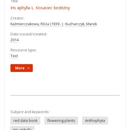
Title:
Iris aphylla L. Kosaciec bezlistny
Creator:
Kaźmierczakowa, Róża (1939– )
;
Kucharczyk, Marek
Date issued/created:
2014
Resource type:
Text
More
Subject and keywords:
red data book
flowering plants
Anthophyta
Iris aphylla