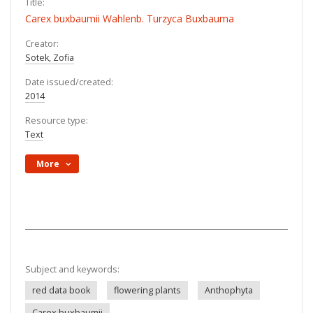
Title:
Carex buxbaumii Wahlenb. Turzyca Buxbauma
Creator:
Sotek, Zofia
Date issued/created:
2014
Resource type:
Text
More
Subject and keywords:
red data book
flowering plants
Anthophyta
Carex buxbaumii