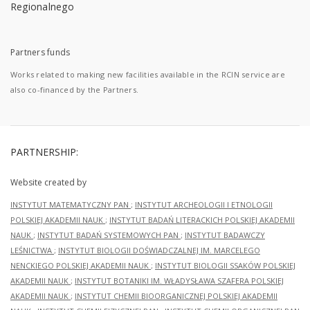
Partners funds
Works related to making new facilities available in the RCIN service are
also co-financed by the Partners.
PARTNERSHIP:
Website created by
INSTYTUT MATEMATYCZNY PAN
;
INSTYTUT ARCHEOLOGII I ETNOLOGII
POLSKIEJ AKADEMII NAUK
;
INSTYTUT BADAŃ LITERACKICH POLSKIEJ AKADEMII
NAUK
;
INSTYTUT BADAŃ SYSTEMOWYCH PAN
;
INSTYTUT BADAWCZY
LEŚNICTWA
;
INSTYTUT BIOLOGII DOŚWIADCZALNEJ IM. MARCELEGO
NENCKIEGO POLSKIEJ AKADEMII NAUK
;
INSTYTUT BIOLOGII SSAKÓW POLSKIEJ
AKADEMII NAUK
;
INSTYTUT BOTANIKI IM. WŁADYSŁAWA SZAFERA POLSKIEJ
AKADEMII NAUK
;
INSTYTUT CHEMII BIOORGANICZNEJ POLSKIEJ AKADEMII