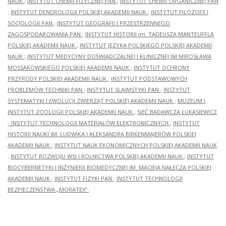
NAUK
;
INSTYTUT CHEMII FIZYCZNEJ PAN
;
INSTYTUT CHEMII ORGANICZNEJ PAN
;
INSTYTUT DENDROLOGII POLSKIEJ AKADEMII NAUK
;
INSTYTUT FILOZOFII I
SOCJOLOGII PAN
;
INSTYTUT GEOGRAFII I PRZESTRZENNEGO
ZAGOSPODAROWANIA PAN
;
INSTYTUT HISTORII im. TADEUSZA MANTEUFFLA
POLSKIEJ AKADEMII NAUK
;
INSTYTUT JĘZYKA POLSKIEGO POLSKIEJ AKADEMII
NAUK
;
INSTYTUT MEDYCYNY DOŚWIADCZALNEJ I KLINICZNEJ IM.MIROSŁAWA
MOSSAKOWSKIEGO POLSKIEJ AKADEMII NAUK
;
INSTYTUT OCHRONY
PRZYRODY POLSKIEJ AKADEMII NAUK
;
INSTYTUT PODSTAWOWYCH
PROBLEMÓW TECHNIKI PAN
;
INSTYTUT SLAWISTYKI PAN
;
INSTYTUT
SYSTEMATYKI I EWOLUCJI ZWIERZĄT POLSKIEJ AKADEMII NAUK
;
MUZEUM I
INSTYTUT ZOOLOGII POLSKIEJ AKADEMII NAUK
;
SIEĆ BADAWCZA ŁUKASIEWICZ
- INSTYTUT TECHNOLOGII MATERIAŁÓW ELEKTRONICZNYCH
;
INSTYTUT
HISTORII NAUKI IM. LUDWIKA I ALEKSANDRA BIRKENMAJERÓW POLSKIEJ
AKADEMII NAUK
;
INSTYTUT NAUK EKONOMICZNYCH POLSKIEJ AKADEMII NAUK
;
INSTYTUT ROZWOJU WSI I ROLNICTWA POLSKIEJ AKADEMII NAUK
;
INSTYTUT
BIOCYBERNETYKI I INŻYNIERII BIOMEDYCZNEJ IM. MACIEJA NAŁĘCZA POLSKIEJ
AKADEMII NAUK
;
INSTYTUT FIZYKI PAN
;
INSTYTUT TECHNOLOGII
BEZPIECZEŃSTWA „MORATEX”
;