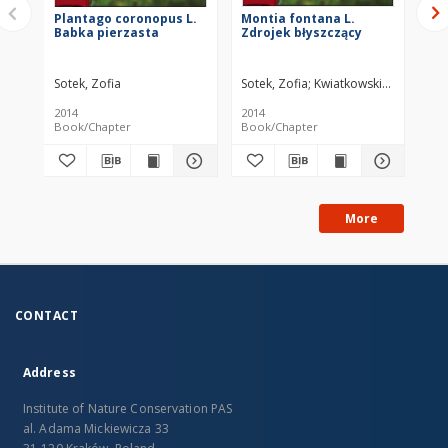
Plantago coronopus L.
Montia fontana L.
Ac
Babka pierzasta
Zdrojek błyszczący
su
(S
To
Sotek, Zofia
Sotek, Zofia
Kwiatkowski, Paweł
Tro
Mit
2014
2014
201
Book/Chapter
Book/Chapter
Bo
More
CONTACT
Address
Institute of Nature Conservation PAS
al. Adama Mickiewicza 33