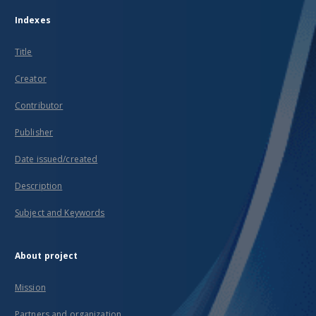
Indexes
Title
Creator
Contributor
Publisher
Date issued/created
Description
Subject and Keywords
About project
Mission
Partners and organization