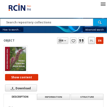
How to search...
Advanced search
OBJECT
PL
EN
Show content
Download
DESCRIPTION
INFORMATION
STRUCTURE