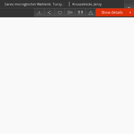
Carex microglochin Wahlenb. Turzyca drobnozadziorkowa
Kruszelnicki, Jerzy
Show details