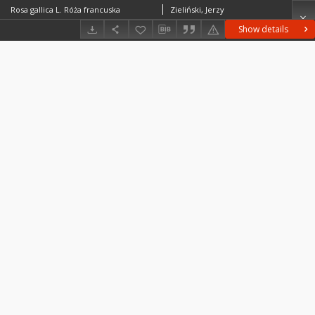
Rosa gallica L. Róża francuska
Zieliński, Jerzy
Show details