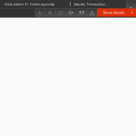
Viola elatior Fr. Fiołek wyniosły
Załuski, TomaszKucharczyk, Marek
Show details