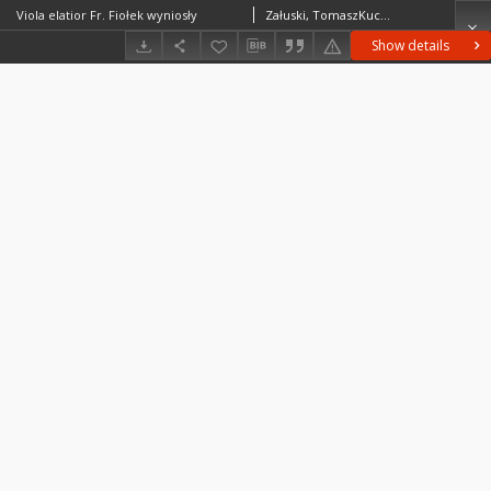
Viola elatior Fr. Fiołek wyniosły
Załuski, TomaszKucharczyk, Marek
Show details