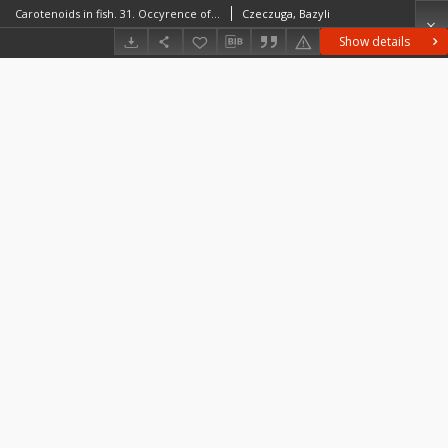
Carotenoids in fish. 31. Occyrence of α-doradexanthin in fish in Poland Karotenoidy u ryb. 31. Występowanie α-doradeksantyny u ryb w wodach Polski
Czeczuga, Bazyli
Show details