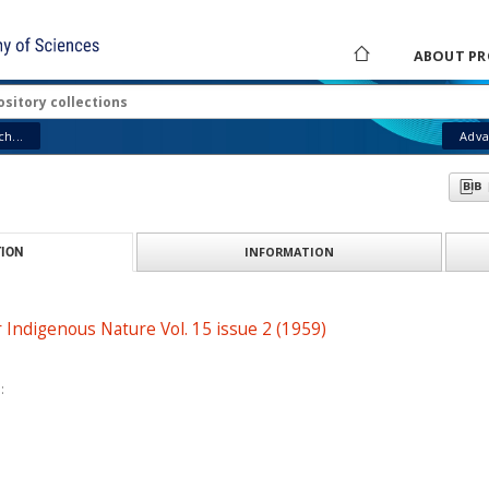
ABOUT PR
h...
Adva
INFORMATION
ION
r Indigenous Nature Vol. 15 issue 2 (1959)
: