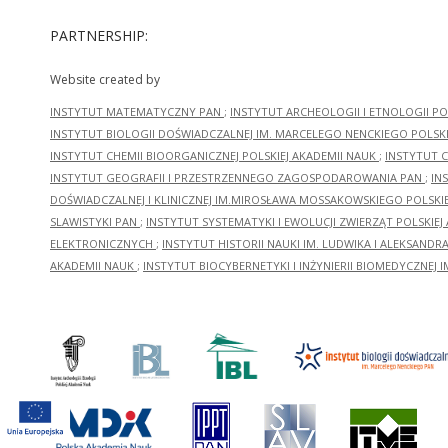
PARTNERSHIP:
Website created by
INSTYTUT MATEMATYCZNY PAN
;
INSTYTUT ARCHEOLOGII I ETNOLOGII PO
INSTYTUT BIOLOGII DOŚWIADCZALNEJ IM. MARCELEGO NENCKIEGO POLSKI
INSTYTUT CHEMII BIOORGANICZNEJ POLSKIEJ AKADEMII NAUK
;
INSTYTUT C
INSTYTUT GEOGRAFII I PRZESTRZENNEGO ZAGOSPODAROWANIA PAN
;
IN
DOŚWIADCZALNEJ I KLINICZNEJ IM.MIROSŁAWA MOSSAKOWSKIEGO POLSKI
SLAWISTYKI PAN
;
INSTYTUT SYSTEMATYKI I EWOLUCJI ZWIERZĄT POLSKIEJ
ELEKTRONICZNYCH
;
INSTYTUT HISTORII NAUKI IM. LUDWIKA I ALEKSAND
AKADEMII NAUK
;
INSTYTUT BIOCYBERNETYKI I INŻYNIERII BIOMEDYCZNEJ I