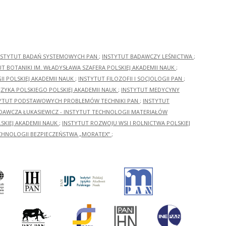
NSTYTUT BADAŃ SYSTEMOWYCH PAN
;
INSTYTUT BADAWCZY LEŚNICTWA
;
UT BOTANIKI IM. WŁADYSŁAWA SZAFERA POLSKIEJ AKADEMII NAUK
;
I POLSKIEJ AKADEMII NAUK
;
INSTYTUT FILOZOFII I SOCJOLOGII PAN
;
ĘZYKA POLSKIEGO POLSKIEJ AKADEMII NAUK
;
INSTYTUT MEDYCYNY
YTUT PODSTAWOWYCH PROBLEMÓW TECHNIKI PAN
;
INSTYTUT
ADAWCZA ŁUKASIEWICZ - INSTYTUT TECHNOLOGII MATERIAŁÓW
KIEJ AKADEMII NAUK
;
INSTYTUT ROZWOJU WSI I ROLNICTWA POLSKIEJ
CHNOLOGII BEZPIECZEŃSTWA „MORATEX”
;