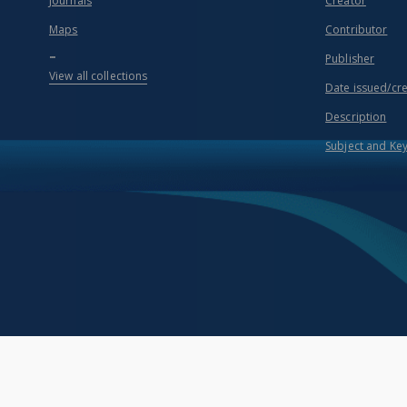
Journals
Creator
Maps
Contributor
...
Publisher
View all collections
Date issued/cr
Description
Subject and Ke