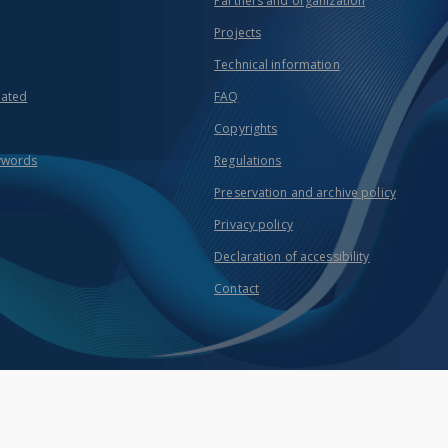
Partners and organization
Projects
Technical information
eated
FAQ
Copyrights
ywords
Regulations
Preservation and archive policy
Privacy policy
Declaration of accessibility
Contact