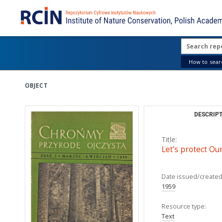
How to searc
OBJECT
DESCRIPT
Title:
Let’s protect Ou
Date issued/created
1959
Resource type:
Text