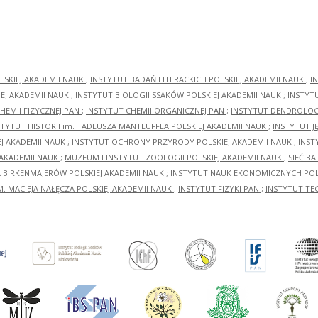
LSKIEJ AKADEMII NAUK
;
INSTYTUT BADAŃ LITERACKICH POLSKIEJ AKADEMII NAUK
;
I
EJ AKADEMII NAUK
;
INSTYTUT BIOLOGII SSAKÓW POLSKIEJ AKADEMII NAUK
;
INSTYT
HEMII FIZYCZNEJ PAN
;
INSTYTUT CHEMII ORGANICZNEJ PAN
;
INSTYTUT DENDROLOGI
STYTUT HISTORII im. TADEUSZA MANTEUFFLA POLSKIEJ AKADEMII NAUK
;
INSTYTUT J
EJ AKADEMII NAUK
;
INSTYTUT OCHRONY PRZYRODY POLSKIEJ AKADEMII NAUK
;
INST
 AKADEMII NAUK
;
MUZEUM I INSTYTUT ZOOLOGII POLSKIEJ AKADEMII NAUK
;
SIEĆ B
RA BIRKENMAJERÓW POLSKIEJ AKADEMII NAUK
;
INSTYTUT NAUK EKONOMICZNYCH POLS
M. MACIEJA NAŁĘCZA POLSKIEJ AKADEMII NAUK
;
INSTYTUT FIZYKI PAN
;
INSTYTUT TE