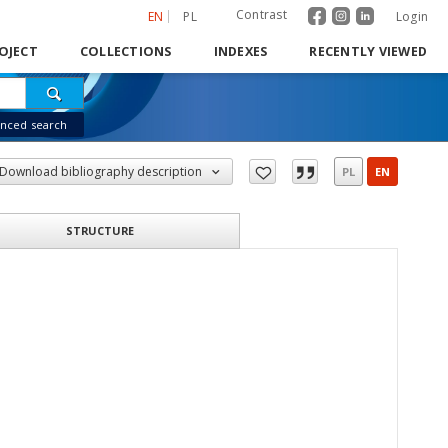
Contrast
EN
PL
Login
OJECT
COLLECTIONS
INDEXES
RECENTLY VIEWED
nced search
Download bibliography description
PL
EN
STRUCTURE