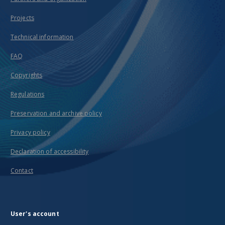
Projects
Technical information
FAQ
Copyrights
Regulations
Preservation and archive policy
Privacy policy
Declaration of accessibility
Contact
User's account