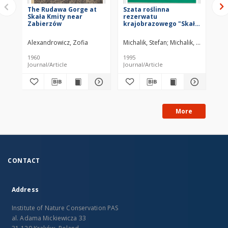
The Rudawa Gorge at
Szata roślinna
Li
Skała Kmity near
rezerwatu
Ka
Zabierzów
krajobrazowego "Skała
Cr
Kmity" i zagadnienia jej
ochrony
Alexandrowicz, Zofia
Michalik, Stefan
Michalik, Ryszard
Ale
Mi
1960
1995
200
Journal/Article
Journal/Article
Jou
More
CONTACT
Address
Institute of Nature Conservation PAS
al. Adama Mickiewicza 33