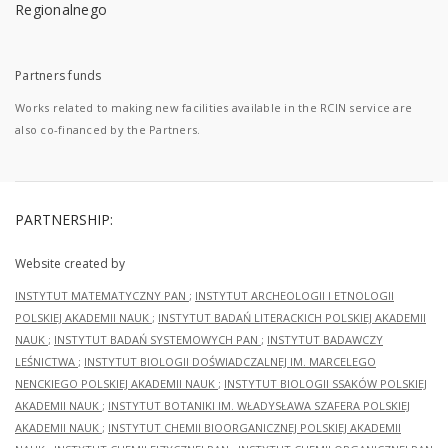
Partners funds
Works related to making new facilities available in the RCIN service are
also co-financed by the Partners.
PARTNERSHIP:
Website created by
INSTYTUT MATEMATYCZNY PAN
;
INSTYTUT ARCHEOLOGII I ETNOLOGII
POLSKIEJ AKADEMII NAUK
;
INSTYTUT BADAŃ LITERACKICH POLSKIEJ AKADEMII
NAUK
;
INSTYTUT BADAŃ SYSTEMOWYCH PAN
;
INSTYTUT BADAWCZY
LEŚNICTWA
;
INSTYTUT BIOLOGII DOŚWIADCZALNEJ IM. MARCELEGO
NENCKIEGO POLSKIEJ AKADEMII NAUK
;
INSTYTUT BIOLOGII SSAKÓW POLSKIEJ
AKADEMII NAUK
;
INSTYTUT BOTANIKI IM. WŁADYSŁAWA SZAFERA POLSKIEJ
AKADEMII NAUK
;
INSTYTUT CHEMII BIOORGANICZNEJ POLSKIEJ AKADEMII