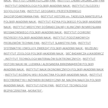
NAUK
;
INSTYTUT CHEMII FIZYCZNEJ PAN
;
INSTYTUT CHEMII ORGANICZNEJ PAN
;
INSTYTUT DENDROLOGII POLSKIEJ AKADEMII NAUK
;
INSTYTUT FILOZOFII I
SOCJOLOGII PAN
;
INSTYTUT GEOGRAFII I PRZESTRZENNEGO
ZAGOSPODAROWANIA PAN
;
INSTYTUT HISTORII im. TADEUSZA MANTEUFFLA
POLSKIEJ AKADEMII NAUK
;
INSTYTUT JĘZYKA POLSKIEGO POLSKIEJ AKADEMII
NAUK
;
INSTYTUT MEDYCYNY DOŚWIADCZALNEJ I KLINICZNEJ IM.MIROSŁAWA
MOSSAKOWSKIEGO POLSKIEJ AKADEMII NAUK
;
INSTYTUT OCHRONY
PRZYRODY POLSKIEJ AKADEMII NAUK
;
INSTYTUT PODSTAWOWYCH
PROBLEMÓW TECHNIKI PAN
;
INSTYTUT SLAWISTYKI PAN
;
INSTYTUT
SYSTEMATYKI I EWOLUCJI ZWIERZĄT POLSKIEJ AKADEMII NAUK
;
MUZEUM I
INSTYTUT ZOOLOGII POLSKIEJ AKADEMII NAUK
;
SIEĆ BADAWCZA ŁUKASIEWICZ
- INSTYTUT TECHNOLOGII MATERIAŁÓW ELEKTRONICZNYCH
;
INSTYTUT
HISTORII NAUKI IM. LUDWIKA I ALEKSANDRA BIRKENMAJERÓW POLSKIEJ
AKADEMII NAUK
;
INSTYTUT NAUK EKONOMICZNYCH POLSKIEJ AKADEMII NAUK
;
INSTYTUT ROZWOJU WSI I ROLNICTWA POLSKIEJ AKADEMII NAUK
;
INSTYTUT
BIOCYBERNETYKI I INŻYNIERII BIOMEDYCZNEJ IM. MACIEJA NAŁĘCZA POLSKIEJ
AKADEMII NAUK
;
INSTYTUT FIZYKI PAN
;
INSTYTUT TECHNOLOGII
BEZPIECZEŃSTWA „MORATEX”
;